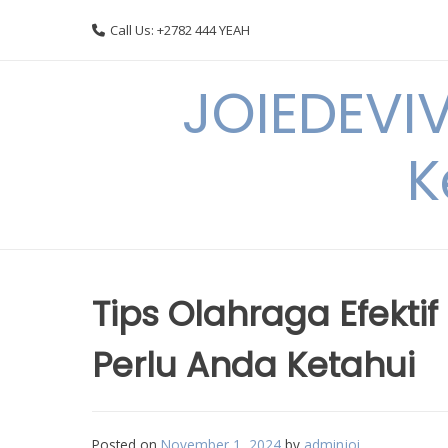
Skip
Call Us: +2782 444 YEAH
to
content
JOIEDEVI
K
Tips Olahraga Efekti
Perlu Anda Ketahui
Posted on
November 1, 2024
by
adminjoi