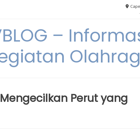
Cape
VBLOG – Informas
egiatan Olahra
f Mengecilkan Perut yang