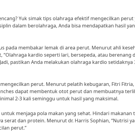
encang? Yuk simak tips olahraga efektif mengecilkan perut
siplin dalam berolahraga, Anda bisa mendapatkan hasil ya
kus pada membakar lemak di area perut. Menurut ahli kese
iet, “Olahraga kardio seperti lari, bersepeda, atau berenang 
adi, pastikan Anda melakukan olahraga kardio setidaknya 
 mengecilkan perut. Menurut pelatih kebugaran, Fitri Fitria,
 crunches dapat membentuk otot perut dan membuatnya terli
inimal 2-3 kali seminggu untuk hasil yang maksimal.
ga untuk menjaga pola makan yang sehat. Hindari makanan t
 serat dan protein. Menurut dr. Harris Sophian, “Nutrisi y
lan perut.”