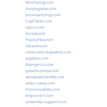
WishOping.com
shoplegacee.com
bonvivantshop.com
CupPlante.com
mpzin.com
stcreal.com
PopUpFlea.com
valueml.com
rebeccatorresjewelry.com
jmpbliss.com
drjorgerico.com
queensushipa.com
wendyweimerdds.com
ameri-camp.com
hrsreceivables.com
empconst1.com
cinderella-support.com