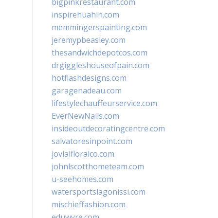
bigpinkrestaurant.com
inspirehuahin.com
memmingerspainting.com
jeremypbeasley.com
thesandwichdepotcos.com
drgiggleshouseofpain.com
hotflashdesigns.com
garagenadeau.com
lifestylechauffeurservice.com
EverNewNails.com
insideoutdecoratingcentre.com
salvatoresinpoint.com
jovialfloralco.com
johnlscotthometeam.com
u-seehomes.com
watersportslagonissi.com
mischieffashion.com
eduwyre.com