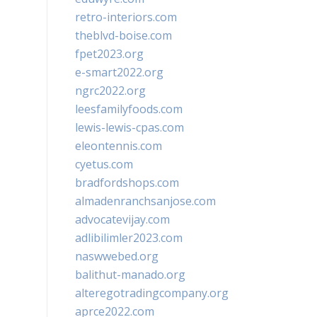
retro-interiors.com
theblvd-boise.com
fpet2023.org
e-smart2022.org
ngrc2022.org
leesfamilyfoods.com
lewis-lewis-cpas.com
eleontennis.com
cyetus.com
bradfordshops.com
almadenranchsanjose.com
advocatevijay.com
adlibilimler2023.com
naswwebed.org
balithut-manado.org
alteregotradingcompany.org
aprce2022.com