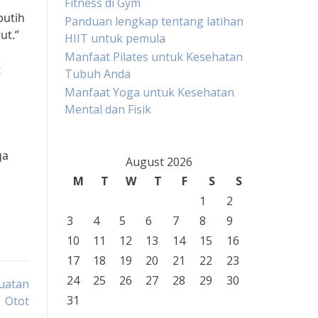
Fitness di Gym
putih
Panduan lengkap tentang latihan
ut.”
HIIT untuk pemula
Manfaat Pilates untuk Kesehatan
t
Tubuh Anda
i
Manfaat Yoga untuk Kesehatan
Mental dan Fisik
ga
August 2026
M
T
W
T
F
S
S
1
2
3
4
5
6
7
8
9
10
11
12
13
14
15
16
17
18
19
20
21
22
23
24
25
26
27
28
29
30
uatan
31
Otot