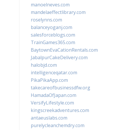
manoelneves.com
mandelaeffectlibrary.com
roselynns.com
balanceyoganj.com
salesforceblogs.com
TrainGames365.com
BaytownEvaCationRentals.com
JabalpurCakeDelivery.com
halobjd.com
intelligenceqatar.com
PikaPikaApp.com
takecareofbusinessdfw.org
HamadaOfJapan.com
VersifyLifestyle.com
kingscreekadventures.com
antaeuslabs.com
purelycleanchemdry.com