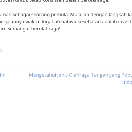
tivasi untuk tetap konsisten dalam berolahraga.
 rumah sebagai seorang pemula. Mulailah dengan langkah ke
berjalannya waktu. Ingatlah bahwa kesehatan adalah invest
diri. Semangat berolahraga!
h
Ini
Mengetahui Jenis Olahraga Tangan yang Popu
Indo