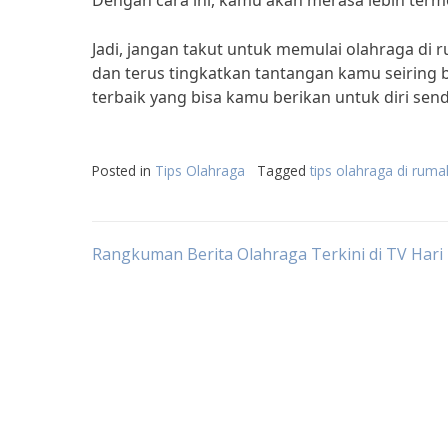
Dengan cara ini, kamu akan merasa lebih termo
Jadi, jangan takut untuk memulai olahraga di
dan terus tingkatkan tantangan kamu seiring 
terbaik yang bisa kamu berikan untuk diri sen
Posted in
Tips Olahraga
Tagged
tips olahraga di ruma
Post
Rangkuman Berita Olahraga Terkini di TV Hari 
navigation