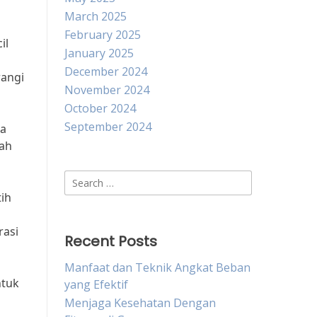
March 2025
February 2025
il
January 2025
December 2024
rangi
November 2024
October 2024
September 2024
ga
lah
Search
for:
tih
rasi
Recent Posts
Manfaat dan Teknik Angkat Beban
ntuk
yang Efektif
Menjaga Kesehatan Dengan