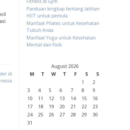
Fitness di Gym
Panduan lengkap tentang latihan
cil
HIIT untuk pemula
asi
Manfaat Pilates untuk Kesehatan
Tubuh Anda
Manfaat Yoga untuk Kesehatan
Mental dan Fisik
August 2026
ler di
M
T
W
T
F
S
S
nesia
1
2
3
4
5
6
7
8
9
10
11
12
13
14
15
16
17
18
19
20
21
22
23
24
25
26
27
28
29
30
31