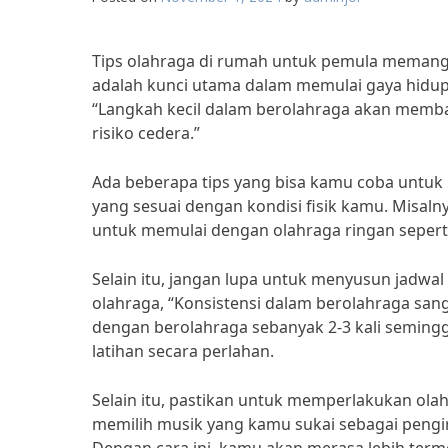
Tips olahraga di rumah untuk pemula memang 
adalah kunci utama dalam memulai gaya hidup s
“Langkah kecil dalam berolahraga akan memb
risiko cedera.”
Ada beberapa tips yang bisa kamu coba untuk m
yang sesuai dengan kondisi fisik kamu. Misal
untuk memulai dengan olahraga ringan seperti 
Selain itu, jangan lupa untuk menyusun jadwal 
olahraga, “Konsistensi dalam berolahraga san
dengan berolahraga sebanyak 2-3 kali semingg
latihan secara perlahan.
Selain itu, pastikan untuk memperlakukan ola
memilih musik yang kamu sukai sebagai pengiri