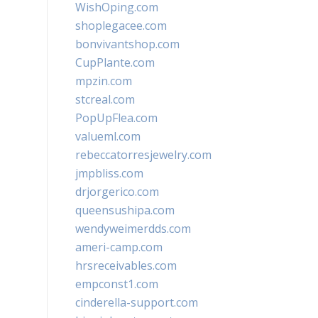
WishOping.com
shoplegacee.com
bonvivantshop.com
CupPlante.com
mpzin.com
stcreal.com
PopUpFlea.com
valueml.com
rebeccatorresjewelry.com
jmpbliss.com
drjorgerico.com
queensushipa.com
wendyweimerdds.com
ameri-camp.com
hrsreceivables.com
empconst1.com
cinderella-support.com