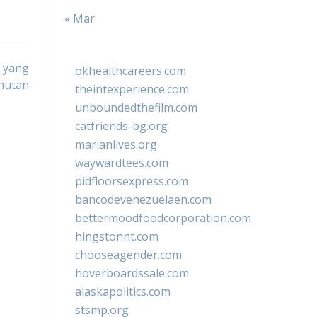
« Mar
a yang
okhealthcareers.com
nutan
theintexperience.com
unboundedthefilm.com
catfriends-bg.org
marianlives.org
waywardtees.com
pidfloorsexpress.com
bancodevenezuelaen.com
bettermoodfoodcorporation.com
hingstonnt.com
chooseagender.com
hoverboardssale.com
alaskapolitics.com
stsmp.org