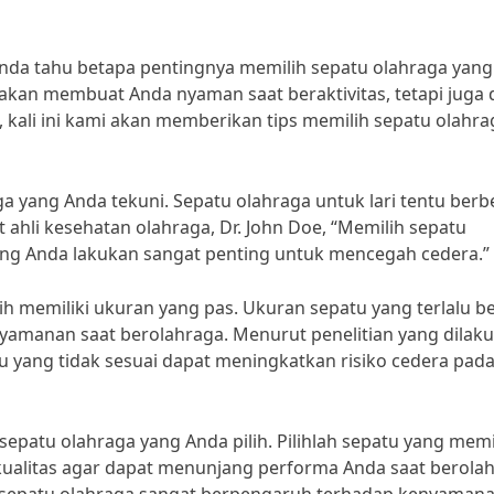
 Anda tahu betapa pentingnya memilih sepatu olahraga yang
 akan membuat Anda nyaman saat beraktivitas, tetapi juga 
 kali ini kami akan memberikan tips memilih sepatu olahra
a yang Anda tekuni. Sepatu olahraga untuk lari tentu ber
ahli kesehatan olahraga, Dr. John Doe, “Memilih sepatu
ang Anda lakukan sangat penting untuk mencegah cedera.”
ih memiliki ukuran yang pas. Ukuran sepatu yang terlalu b
nyamanan saat berolahraga. Menurut penelitian yang dilak
tu yang tidak sesuai dapat meningkatkan risiko cedera pada
 sepatu olahraga yang Anda pilih. Pilihlah sepatu yang memi
kualitas agar dapat menunjang performa Anda saat berolah