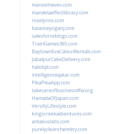
manoelneves.com
mandelaeffectlibrary.com
roselynns.com
balanceyoganj.com
salesforceblogs.com
TrainGames365.com
BaytownEvaCationRentals.com
JabalpurCakeDelivery.com
halobjd.com
intelligenceqatar.com
PikaPikaApp.com
takecareofbusinessdfw.org
HamadaOfJapan.com
VersifyLifestyle.com
kingscreekadventures.com
antaeuslabs.com
purelycleanchemdry.com