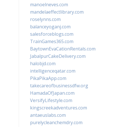
manoelneves.com
mandelaeffectlibrary.com
roselynns.com
balanceyoganj.com
salesforceblogs.com
TrainGames365.com
BaytownEvaCationRentals.com
JabalpurCakeDelivery.com
halobjd.com
intelligenceqatar.com
PikaPikaApp.com
takecareofbusinessdfw.org
HamadaOfJapan.com
VersifyLifestyle.com
kingscreekadventures.com
antaeuslabs.com
purelycleanchemdry.com