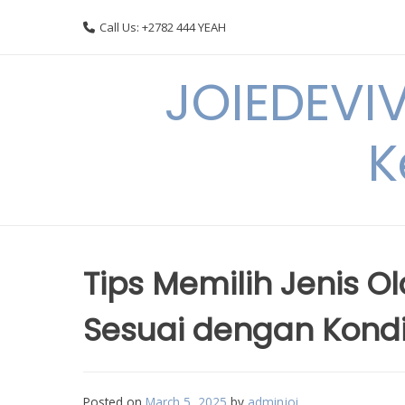
Skip
Call Us: +2782 444 YEAH
to
content
JOIEDEVI
K
Tips Memilih Jenis 
Sesuai dengan Kondi
Posted on
March 5, 2025
by
adminjoi