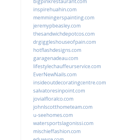
bigpinkrestaurant.com
inspirehuahin.com
memmingerspainting.com
jeremypbeasley.com
thesandwichdepotcos.com
drgiggleshouseofpain.com
hotflashdesigns.com
garagenadeau.com
lifestylechauffeurservice.com
EverNewNails.com
insideoutdecoratingcentre.com
salvatoresinpoint.com
jovialfloralco.com
johnlscotthometeam.com
u-seehomes.com
watersportslagonissi.com
mischieffashion.com
eduwyre.com