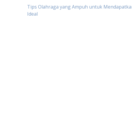
Post
Tips Olahraga yang Ampuh untuk Mendapatk
Ideal
navigation