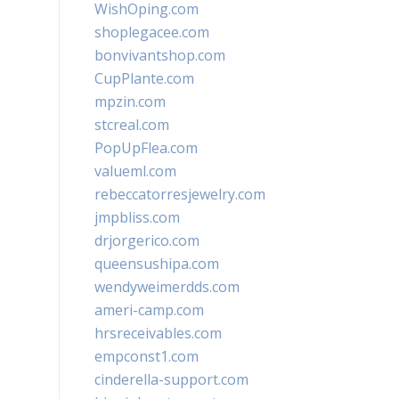
WishOping.com
shoplegacee.com
bonvivantshop.com
CupPlante.com
mpzin.com
stcreal.com
PopUpFlea.com
valueml.com
rebeccatorresjewelry.com
jmpbliss.com
drjorgerico.com
queensushipa.com
wendyweimerdds.com
ameri-camp.com
hrsreceivables.com
empconst1.com
cinderella-support.com