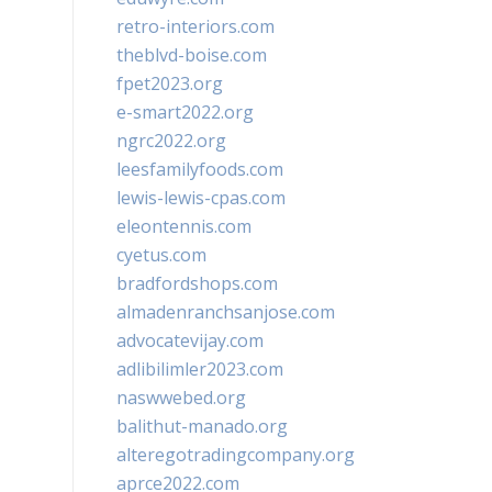
retro-interiors.com
theblvd-boise.com
fpet2023.org
e-smart2022.org
ngrc2022.org
leesfamilyfoods.com
lewis-lewis-cpas.com
eleontennis.com
cyetus.com
bradfordshops.com
almadenranchsanjose.com
advocatevijay.com
adlibilimler2023.com
naswwebed.org
balithut-manado.org
alteregotradingcompany.org
aprce2022.com