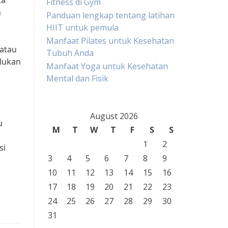
ta
Fitness di Gym
n
Panduan lengkap tentang latihan
HIIT untuk pemula
Manfaat Pilates untuk Kesehatan
 atau
Tubuh Anda
rlukan
Manfaat Yoga untuk Kesehatan
Mental dan Fisik
August 2026
u
M
T
W
T
F
S
S
1
2
si
3
4
5
6
7
8
9
10
11
12
13
14
15
16
17
18
19
20
21
22
23
24
25
26
27
28
29
30
31