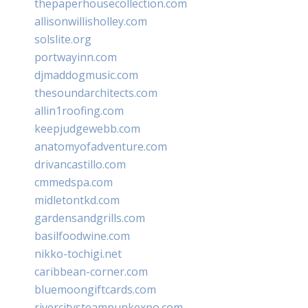
thepaperhousecollection.com
allisonwillisholley.com
solslite.org
portwayinn.com
djmaddogmusic.com
thesoundarchitects.com
allin1roofing.com
keepjudgewebb.com
anatomyofadventure.com
drivancastillo.com
cmmedspa.com
midletontkd.com
gardensandgrills.com
basilfoodwine.com
nikko-tochigi.net
caribbean-corner.com
bluemoongiftcards.com
rivercitysteampunkexpo.com