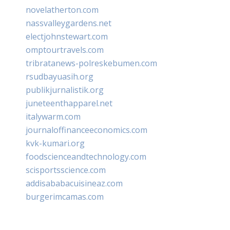
novelatherton.com
nassvalleygardens.net
electjohnstewart.com
omptourtravels.com
tribratanews-polreskebumen.com
rsudbayuasih.org
publikjurnalistik.org
juneteenthapparel.net
italywarm.com
journaloffinanceeconomics.com
kvk-kumari.org
foodscienceandtechnology.com
scisportsscience.com
addisababacuisineaz.com
burgerimcamas.com