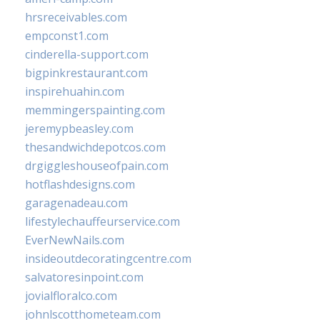
hrsreceivables.com
empconst1.com
cinderella-support.com
bigpinkrestaurant.com
inspirehuahin.com
memmingerspainting.com
jeremypbeasley.com
thesandwichdepotcos.com
drgiggleshouseofpain.com
hotflashdesigns.com
garagenadeau.com
lifestylechauffeurservice.com
EverNewNails.com
insideoutdecoratingcentre.com
salvatoresinpoint.com
jovialfloralco.com
johnlscotthometeam.com