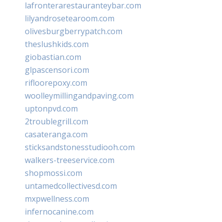
lafronterarestauranteybar.com
lilyandrosetearoom.com
olivesburgberrypatch.com
theslushkids.com
giobastian.com
glpascensori.com
rifloorepoxy.com
woolleymillingandpaving.com
uptonpvd.com
2troublegrill.com
casateranga.com
sticksandstonesstudiooh.com
walkers-treeservice.com
shopmossi.com
untamedcollectivesd.com
mxpwellness.com
infernocanine.com