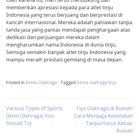
Oleh karena itu, mari terus mendukung dan
memberikan apresiasi kepada para atlet tinju
Indonesia yang terus berjuang dan berprestasi di
kancah internasional. Mereka adalah pahlawan tanpa
tanda jasa yang pantas mendapat penghargaan atas
dedikasi dan perjuangan mereka dalam
mengharumkan nama Indonesia di dunia tinju.
Semoga semakin banyak atlet tinju Indonesia yang
mampu meraih prestasi gemilang di masa depan.
Posted in
Berita Olahraga
Tagged
berita olahraga tinju
Post
Various Types of Sports
Tips Olahraga di Rumah:
(Jenis Olahraga) You
Cara Menjaga Kesehatan
Should Try
Tanpa Harus Keluar
navigation
Rumah