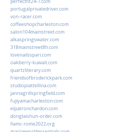
perfectfit24-7.com
portugalprivatedriver.com
von-racer.com
coffeeshopcharleston.com
salon104mainstreet.com
alkaspringswater.com
318mainstreet8h.com
lovenailsspari.com
oakberry-kuwait.com
quartzliterary.com
friendsofbroderickpark.com
studiopiattellina.com
jannagrillspringfield.com
fujiyamacharleston.com
elpatronchardon.com
donglaishun-order.com
fiamc-rome2022.org
mariceworldessentials.com