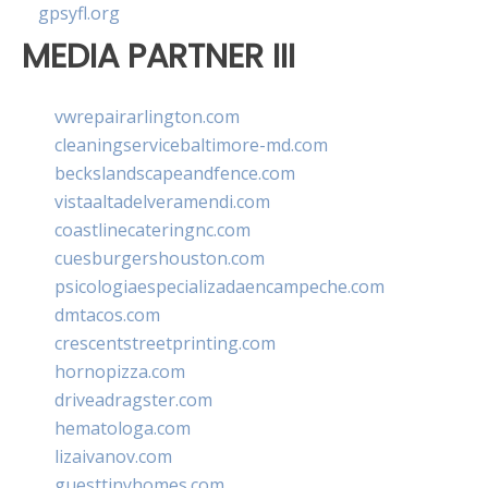
gpsyfl.org
MEDIA PARTNER III
vwrepairarlington.com
cleaningservicebaltimore-md.com
beckslandscapeandfence.com
vistaaltadelveramendi.com
coastlinecateringnc.com
cuesburgershouston.com
psicologiaespecializadaencampeche.com
dmtacos.com
crescentstreetprinting.com
hornopizza.com
driveadragster.com
hematologa.com
lizaivanov.com
guesttinyhomes.com