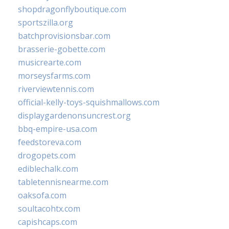
shopdragonflyboutique.com
sportszilla.org
batchprovisionsbar.com
brasserie-gobette.com
musicrearte.com
morseysfarms.com
riverviewtennis.com
official-kelly-toys-squishmallows.com
displaygardenonsuncrest.org
bbq-empire-usa.com
feedstoreva.com
drogopets.com
ediblechalk.com
tabletennisnearme.com
oaksofa.com
soultacohtx.com
capishcaps.com