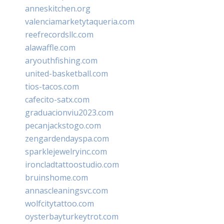
anneskitchen.org
valenciamarketytaqueria.com
reefrecordsllc.com
alawaffle.com
aryouthfishing.com
united-basketball.com
tios-tacos.com
cafecito-satx.com
graduacionviu2023.com
pecanjackstogo.com
zengardendayspa.com
sparklejewelryinc.com
ironcladtattoostudio.com
bruinshome.com
annascleaningsvc.com
wolfcitytattoo.com
oysterbayturkeytrot.com