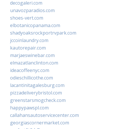
decogaleri.com
unavozparadios.com
shoes-vert.com
elbotanicopanama.com
shadyoaksrockportrvpark.com
jccoinlaundry.com
kautorepair.com
marjaeswinebar.com
elmazatlanclinton.com
ideacoffeenyc.com
odieschillicothe.com
lacantinitagalesburg.com
pizzadeliverybristol.com
greenstarsmogcheck.com
happypawspl.com
callahansautoservicecenter.com
georgiascornermarket.com