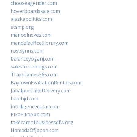
chooseagender.com
hoverboardssale.com
alaskapolitics.com
stsmp.org
manoelneves.com
mandelaeffectlibrary.com
roselynns.com
balanceyoganj.com
salesforceblogs.com
TrainGames365.com
BaytownEvaCationRentals.com
JabalpurCakeDelivery.com
halobjd.com
intelligenceqatar.com
PikaPikaApp.com
takecareofbusinessdfw.org
HamadaOfJapan.com