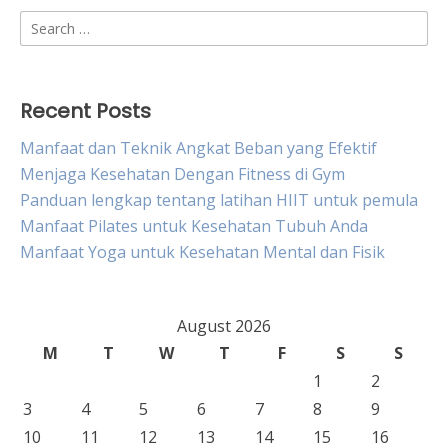
Search
for:
Recent Posts
Manfaat dan Teknik Angkat Beban yang Efektif
Menjaga Kesehatan Dengan Fitness di Gym
Panduan lengkap tentang latihan HIIT untuk pemula
Manfaat Pilates untuk Kesehatan Tubuh Anda
Manfaat Yoga untuk Kesehatan Mental dan Fisik
August 2026
M
T
W
T
F
S
S
1
2
3
4
5
6
7
8
9
10
11
12
13
14
15
16