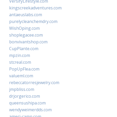
VersifyLifestyle.com
kingscreekadventures.com
antaeuslabs.com
purelycleanchemdry.com
WishOping.com
shoplegacee.com
bonvivantshop.com
CupPlante.com
mpzin.com
stcreal.com
PopUpFlea.com
valueml.com
rebeccatorresjewelry.com
jmpbliss.com
drjorgerico.com
queensushipa.com
wendyweimerdds.com
ameri-camp.com