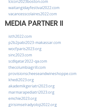
lcicon2023boston.com
waitangidayfestival2022.com
vacancesscolaires2022.com
MEDIA PARTNER II
isth2022.com
p2b2pabi2023-makassar.com
wocfparis2023.org
sinc2023.com
scdlqatar2022-qa.com
thecolumbiagrill.com
provisionscheeseandwineshoppe.com
khedi2023.org
akademikgeriatri2023.org
marmarapediatri2023.org
emchie2023.org
girisimselradyoloji2022.org