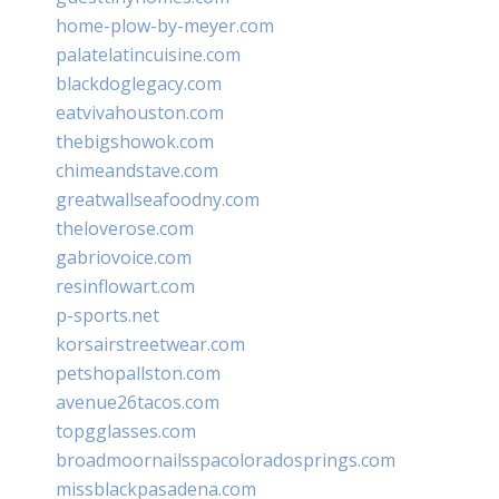
home-plow-by-meyer.com
palatelatincuisine.com
blackdoglegacy.com
eatvivahouston.com
thebigshowok.com
chimeandstave.com
greatwallseafoodny.com
theloverose.com
gabriovoice.com
resinflowart.com
p-sports.net
korsairstreetwear.com
petshopallston.com
avenue26tacos.com
topgglasses.com
broadmoornailsspacoloradosprings.com
missblackpasadena.com