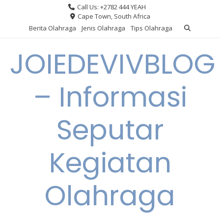
Skip
Call Us: +2782 444 YEAH
to
Cape Town, South Africa
content
Berita Olahraga
Jenis Olahraga
Tips Olahraga
JOIEDEVIVBLOG
– Informasi
Seputar
Kegiatan
Olahraga