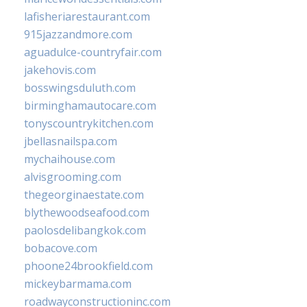
lafisheriarestaurant.com
915jazzandmore.com
aguadulce-countryfair.com
jakehovis.com
bosswingsduluth.com
birminghamautocare.com
tonyscountrykitchen.com
jbellasnailspa.com
mychaihouse.com
alvisgrooming.com
thegeorginaestate.com
blythewoodseafood.com
paolosdelibangkok.com
bobacove.com
phoone24brookfield.com
mickeybarmama.com
roadwayconstructioninc.com