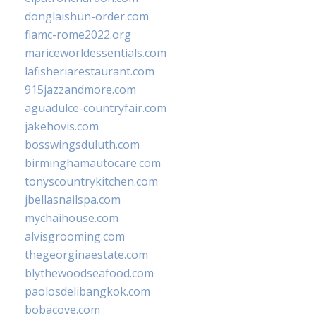
donglaishun-order.com
fiamc-rome2022.org
mariceworldessentials.com
lafisheriarestaurant.com
915jazzandmore.com
aguadulce-countryfair.com
jakehovis.com
bosswingsduluth.com
birminghamautocare.com
tonyscountrykitchen.com
jbellasnailspa.com
mychaihouse.com
alvisgrooming.com
thegeorginaestate.com
blythewoodseafood.com
paolosdelibangkok.com
bobacove.com