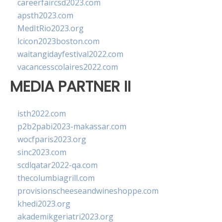
careerfaircsd2023.com
apsth2023.com
MedItRio2023.org
lcicon2023boston.com
waitangidayfestival2022.com
vacancesscolaires2022.com
MEDIA PARTNER II
isth2022.com
p2b2pabi2023-makassar.com
wocfparis2023.org
sinc2023.com
scdlqatar2022-qa.com
thecolumbiagrill.com
provisionscheeseandwineshoppe.com
khedi2023.org
akademikgeriatri2023.org