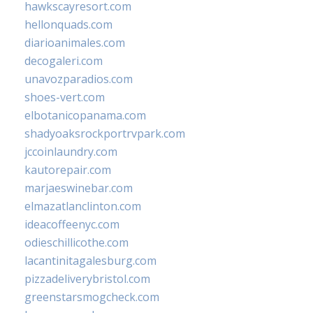
hawkscayresort.com
hellonquads.com
diarioanimales.com
decogaleri.com
unavozparadios.com
shoes-vert.com
elbotanicopanama.com
shadyoaksrockportrvpark.com
jccoinlaundry.com
kautorepair.com
marjaeswinebar.com
elmazatlanclinton.com
ideacoffeenyc.com
odieschillicothe.com
lacantinitagalesburg.com
pizzadeliverybristol.com
greenstarsmogcheck.com