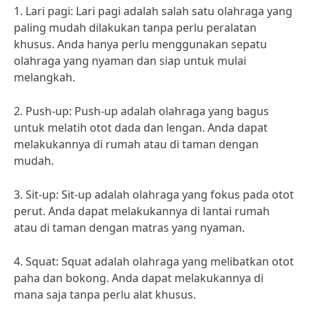
1. Lari pagi: Lari pagi adalah salah satu olahraga yang
paling mudah dilakukan tanpa perlu peralatan
khusus. Anda hanya perlu menggunakan sepatu
olahraga yang nyaman dan siap untuk mulai
melangkah.
2. Push-up: Push-up adalah olahraga yang bagus
untuk melatih otot dada dan lengan. Anda dapat
melakukannya di rumah atau di taman dengan
mudah.
3. Sit-up: Sit-up adalah olahraga yang fokus pada otot
perut. Anda dapat melakukannya di lantai rumah
atau di taman dengan matras yang nyaman.
4. Squat: Squat adalah olahraga yang melibatkan otot
paha dan bokong. Anda dapat melakukannya di
mana saja tanpa perlu alat khusus.