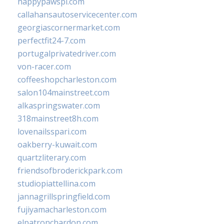
happypawspl.com
callahansautoservicecenter.com
georgiascornermarket.com
perfectfit24-7.com
portugalprivatedriver.com
von-racer.com
coffeeshopcharleston.com
salon104mainstreet.com
alkaspringswater.com
318mainstreet8h.com
lovenailsspari.com
oakberry-kuwait.com
quartzliterary.com
friendsofbroderickpark.com
studiopiattellina.com
jannagrillspringfield.com
fujiyamacharleston.com
elpatronchardon.com