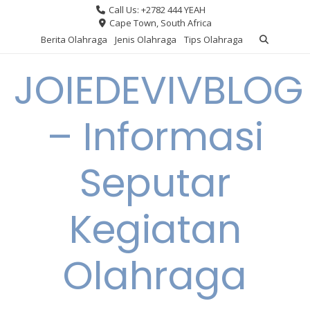
Skip
Call Us: +2782 444 YEAH
to
Cape Town, South Africa
content
Berita Olahraga
Jenis Olahraga
Tips Olahraga
JOIEDEVIVBLOG
– Informasi
Seputar
Kegiatan
Olahraga