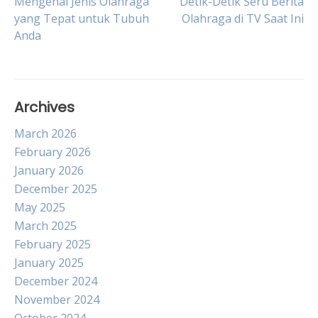
Post
Mengenal Jenis Olahraga
Detik-Detik Seru Berita
yang Tepat untuk Tubuh
Olahraga di TV Saat Ini
Anda
navigation
Archives
March 2026
February 2026
January 2026
December 2025
May 2025
March 2025
February 2025
January 2025
December 2024
November 2024