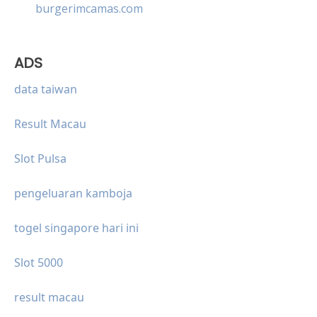
burgerimcamas.com
ADS
data taiwan
Result Macau
Slot Pulsa
pengeluaran kamboja
togel singapore hari ini
Slot 5000
result macau