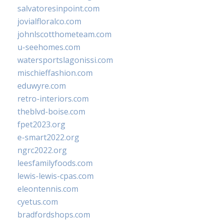
salvatoresinpoint.com
jovialfloralco.com
johnlscotthometeam.com
u-seehomes.com
watersportslagonissi.com
mischieffashion.com
eduwyre.com
retro-interiors.com
theblvd-boise.com
fpet2023.org
e-smart2022.org
ngrc2022.org
leesfamilyfoods.com
lewis-lewis-cpas.com
eleontennis.com
cyetus.com
bradfordshops.com