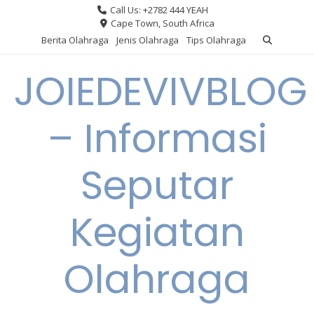
Skip
Call Us: +2782 444 YEAH
to
Cape Town, South Africa
content
Berita Olahraga
Jenis Olahraga
Tips Olahraga
JOIEDEVIVBLOG
– Informasi
Seputar
Kegiatan
Olahraga