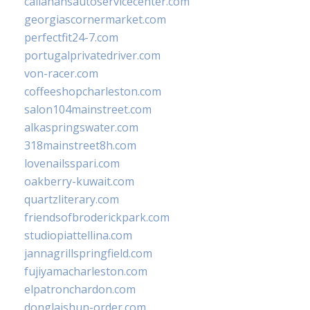
callahansautoservicecenter.com
georgiascornermarket.com
perfectfit24-7.com
portugalprivatedriver.com
von-racer.com
coffeeshopcharleston.com
salon104mainstreet.com
alkaspringswater.com
318mainstreet8h.com
lovenailsspari.com
oakberry-kuwait.com
quartzliterary.com
friendsofbroderickpark.com
studiopiattellina.com
jannagrillspringfield.com
fujiyamacharleston.com
elpatronchardon.com
donglaishun-order.com