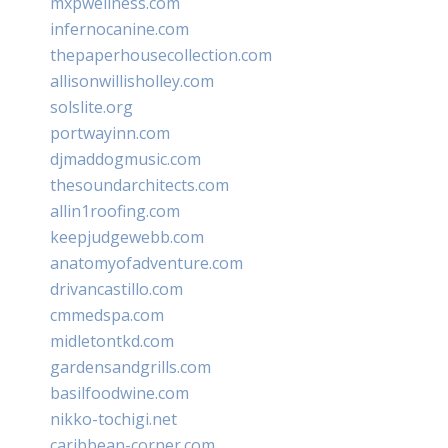
mxpwellness.com
infernocanine.com
thepaperhousecollection.com
allisonwillisholley.com
solslite.org
portwayinn.com
djmaddogmusic.com
thesoundarchitects.com
allin1roofing.com
keepjudgewebb.com
anatomyofadventure.com
drivancastillo.com
cmmedspa.com
midletontkd.com
gardensandgrills.com
basilfoodwine.com
nikko-tochigi.net
caribbean-corner.com