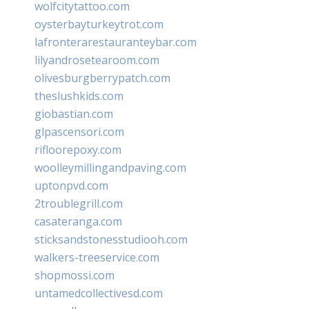
wolfcitytattoo.com
oysterbayturkeytrot.com
lafronterarestauranteybar.com
lilyandrosetearoom.com
olivesburgberrypatch.com
theslushkids.com
giobastian.com
glpascensori.com
rifloorepoxy.com
woolleymillingandpaving.com
uptonpvd.com
2troublegrill.com
casateranga.com
sticksandstonesstudiooh.com
walkers-treeservice.com
shopmossi.com
untamedcollectivesd.com