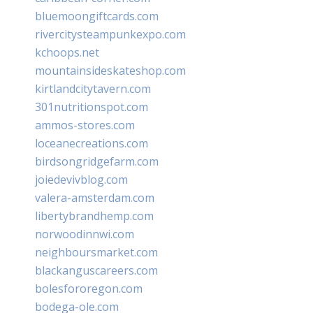
bluemoongiftcards.com
rivercitysteampunkexpo.com
kchoops.net
mountainsideskateshop.com
kirtlandcitytavern.com
301nutritionspot.com
ammos-stores.com
loceanecreations.com
birdsongridgefarm.com
joiedevivblog.com
valera-amsterdam.com
libertybrandhemp.com
norwoodinnwi.com
neighboursmarket.com
blackanguscareers.com
bolesfororegon.com
bodega-ole.com