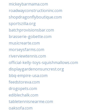
mickeybarmama.com
roadwayconstructioninc.com
shopdragonflyboutique.com
sportszilla.org
batchprovisionsbar.com
brasserie-gobette.com
musicrearte.com
morseysfarms.com
riverviewtennis.com
official-kelly-toys-squishmallows.com
displaygardenonsuncrest.org
bbq-empire-usa.com
feedstoreva.com
drogopets.com
ediblechalk.com
tabletennisnearme.com
oaksofa.com