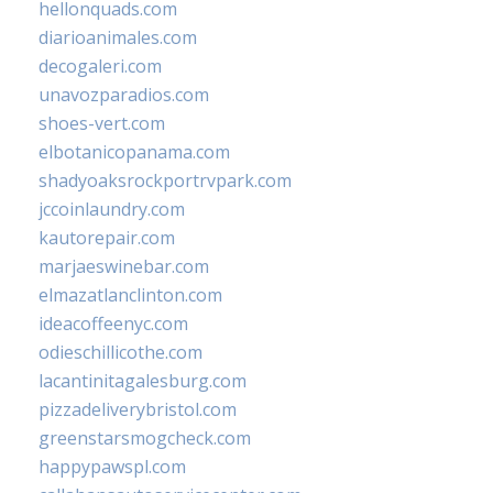
hellonquads.com
diarioanimales.com
decogaleri.com
unavozparadios.com
shoes-vert.com
elbotanicopanama.com
shadyoaksrockportrvpark.com
jccoinlaundry.com
kautorepair.com
marjaeswinebar.com
elmazatlanclinton.com
ideacoffeenyc.com
odieschillicothe.com
lacantinitagalesburg.com
pizzadeliverybristol.com
greenstarsmogcheck.com
happypawspl.com