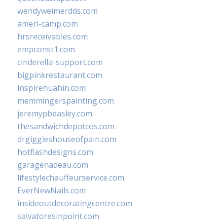
wendyweimerdds.com
ameri-camp.com
hrsreceivables.com
empconst1.com
cinderella-support.com
bigpinkrestaurant.com
inspirehuahin.com
memmingerspainting.com
jeremypbeasley.com
thesandwichdepotcos.com
drgiggleshouseofpain.com
hotflashdesigns.com
garagenadeau.com
lifestylechauffeurservice.com
EverNewNails.com
insideoutdecoratingcentre.com
salvatoresinpoint.com