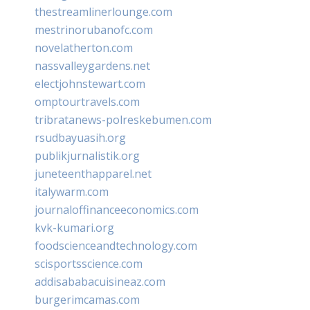
thestreamlinerlounge.com
mestrinorubanofc.com
novelatherton.com
nassvalleygardens.net
electjohnstewart.com
omptourtravels.com
tribratanews-polreskebumen.com
rsudbayuasih.org
publikjurnalistik.org
juneteenthapparel.net
italywarm.com
journaloffinanceeconomics.com
kvk-kumari.org
foodscienceandtechnology.com
scisportsscience.com
addisababacuisineaz.com
burgerimcamas.com