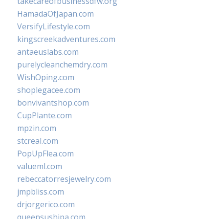
takecareofbusinessdfw.org
HamadaOfJapan.com
VersifyLifestyle.com
kingscreekadventures.com
antaeuslabs.com
purelycleanchemdry.com
WishOping.com
shoplegacee.com
bonvivantshop.com
CupPlante.com
mpzin.com
stcreal.com
PopUpFlea.com
valueml.com
rebeccatorresjewelry.com
jmpbliss.com
drjorgerico.com
queensushipa.com