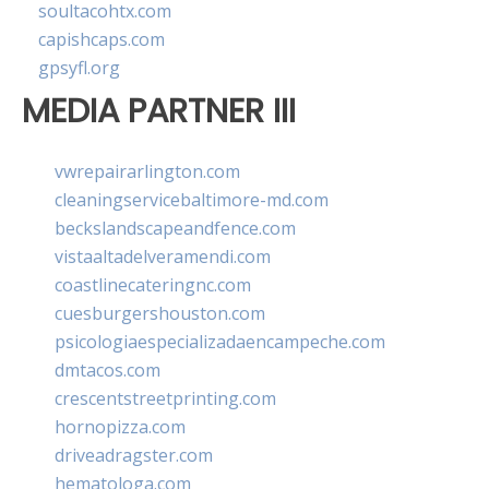
soultacohtx.com
capishcaps.com
gpsyfl.org
MEDIA PARTNER III
vwrepairarlington.com
cleaningservicebaltimore-md.com
beckslandscapeandfence.com
vistaaltadelveramendi.com
coastlinecateringnc.com
cuesburgershouston.com
psicologiaespecializadaencampeche.com
dmtacos.com
crescentstreetprinting.com
hornopizza.com
driveadragster.com
hematologa.com