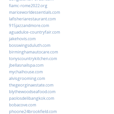
fiamc-rome2022.org
mariceworldessentials.com
lafisheriarestaurant.com
915jazzandmore.com
aguadulce-countryfair.com
jakehovis.com
bosswingsduluth.com
birminghamautocare.com
tonyscountrykitchen.com
jbellasnailspa.com
mychaihouse.com
alvisgrooming.com
thegeorginaestate.com
blythewoodseafood.com
paolosdelibangkok.com
bobacove.com
phoone24brookfield.com