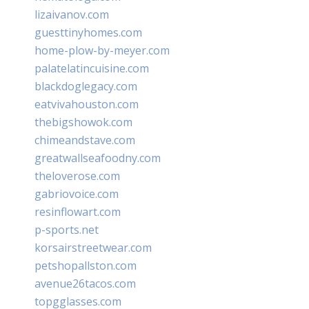
lizaivanov.com
guesttinyhomes.com
home-plow-by-meyer.com
palatelatincuisine.com
blackdoglegacy.com
eatvivahouston.com
thebigshowok.com
chimeandstave.com
greatwallseafoodny.com
theloverose.com
gabriovoice.com
resinflowart.com
p-sports.net
korsairstreetwear.com
petshopallston.com
avenue26tacos.com
topgglasses.com