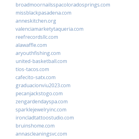
broadmoornailsspacoloradosprings.com
missblackpasadena.com
anneskitchen.org
valenciamarketytaqueria.com
reefrecordsllc.com
alawaffle.com
aryouthfishing.com
united-basketball.com
tios-tacos.com
cafecito-satx.com
graduacionviu2023.com
pecanjackstogo.com
zengardendayspa.com
sparklejewelryinc.com
ironcladtattoostudio.com
bruinshome.com
annascleaningsvc.com