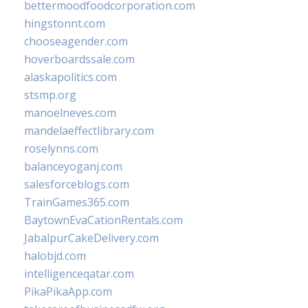
bettermoodfoodcorporation.com
hingstonnt.com
chooseagender.com
hoverboardssale.com
alaskapolitics.com
stsmp.org
manoelneves.com
mandelaeffectlibrary.com
roselynns.com
balanceyoganj.com
salesforceblogs.com
TrainGames365.com
BaytownEvaCationRentals.com
JabalpurCakeDelivery.com
halobjd.com
intelligenceqatar.com
PikaPikaApp.com