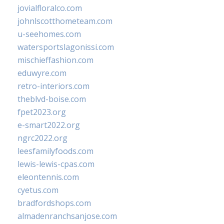
jovialfloralco.com
johnlscotthometeam.com
u-seehomes.com
watersportslagonissi.com
mischieffashion.com
eduwyre.com
retro-interiors.com
theblvd-boise.com
fpet2023.org
e-smart2022.org
ngrc2022.org
leesfamilyfoods.com
lewis-lewis-cpas.com
eleontennis.com
cyetus.com
bradfordshops.com
almadenranchsanjose.com