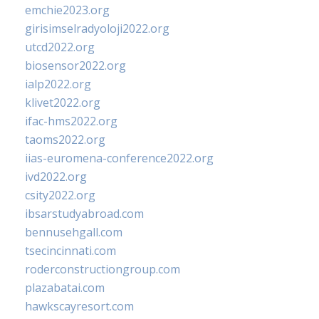
emchie2023.org
girisimselradyoloji2022.org
utcd2022.org
biosensor2022.org
ialp2022.org
klivet2022.org
ifac-hms2022.org
taoms2022.org
iias-euromena-conference2022.org
ivd2022.org
csity2022.org
ibsarstudyabroad.com
bennusehgall.com
tsecincinnati.com
roderconstructiongroup.com
plazabatai.com
hawkscayresort.com