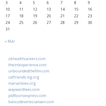
3
4
5
6
7
8
9
10
11
12
13
14
15
16
17
18
19
20
21
22
23
24
25
26
27
28
29
30
31
« Mar
okhealthcareers.com
theintexperience.com
unboundedthefilm.com
catfriends-bg.org
marianlives.org
waywardtees.com
pidfloorsexpress.com
bancodevenezuelaen.com