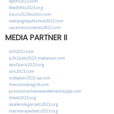
apsth2023.com
MedItRio2023.org
lcicon2023boston.com
waitangidayfestival2022.com
vacancesscolaires2022.com
MEDIA PARTNER II
isth2022.com
p2b2pabi2023-makassar.com
wocfparis2023.org
sinc2023.com
scdlqatar2022-qa.com
thecolumbiagrill.com
provisionscheeseandwineshoppe.com
khedi2023.org
akademikgeriatri2023.org
marmarapediatri2023.org