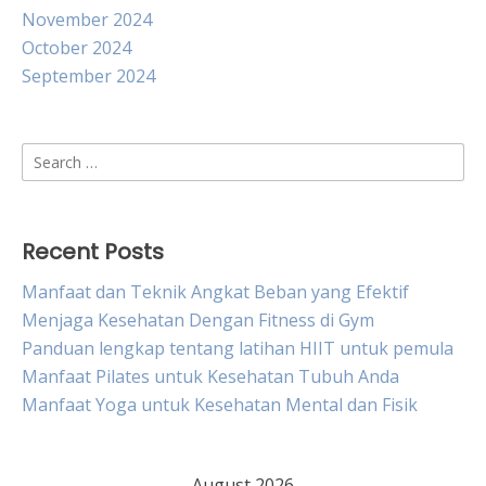
November 2024
October 2024
September 2024
Search
for:
Recent Posts
Manfaat dan Teknik Angkat Beban yang Efektif
Menjaga Kesehatan Dengan Fitness di Gym
Panduan lengkap tentang latihan HIIT untuk pemula
Manfaat Pilates untuk Kesehatan Tubuh Anda
Manfaat Yoga untuk Kesehatan Mental dan Fisik
August 2026