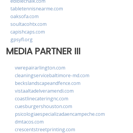
ediblechalk.com
tabletennisnearme.com
oaksofa.com
soultacohtx.com
capishcaps.com
gpsyfl.org
MEDIA PARTNER III
vwrepairarlington.com
cleaningservicebaltimore-md.com
beckslandscapeandfence.com
vistaaltadelveramendi.com
coastlinecateringnc.com
cuesburgershouston.com
psicologiaespecializadaencampeche.com
dmtacos.com
crescentstreetprinting.com