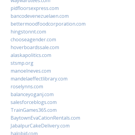
waywardtees.com
pidfloorsexpress.com
bancodevenezuelaen.com
bettermoodfoodcorporation.com
hingstonnt.com
chooseagender.com
hoverboardssale.com
alaskapolitics.com
stsmp.org
manoelneves.com
mandelaeffectlibrary.com
roselynns.com
balanceyoganj.com
salesforceblogs.com
TrainGames365.com
BaytownEvaCationRentals.com
JabalpurCakeDelivery.com
halobjd.com