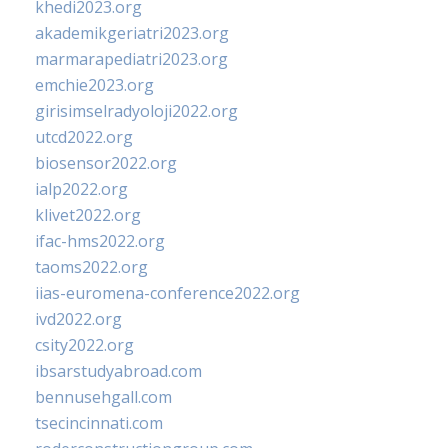
khedi2023.org
akademikgeriatri2023.org
marmarapediatri2023.org
emchie2023.org
girisimselradyoloji2022.org
utcd2022.org
biosensor2022.org
ialp2022.org
klivet2022.org
ifac-hms2022.org
taoms2022.org
iias-euromena-conference2022.org
ivd2022.org
csity2022.org
ibsarstudyabroad.com
bennusehgall.com
tsecincinnati.com