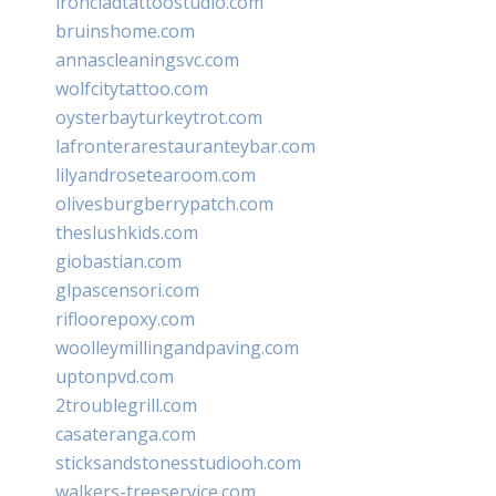
ironcladtattoostudio.com
bruinshome.com
annascleaningsvc.com
wolfcitytattoo.com
oysterbayturkeytrot.com
lafronterarestauranteybar.com
lilyandrosetearoom.com
olivesburgberrypatch.com
theslushkids.com
giobastian.com
glpascensori.com
rifloorepoxy.com
woolleymillingandpaving.com
uptonpvd.com
2troublegrill.com
casateranga.com
sticksandstonesstudiooh.com
walkers-treeservice.com