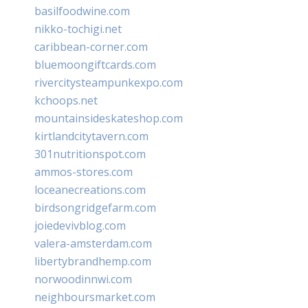
basilfoodwine.com
nikko-tochigi.net
caribbean-corner.com
bluemoongiftcards.com
rivercitysteampunkexpo.com
kchoops.net
mountainsideskateshop.com
kirtlandcitytavern.com
301nutritionspot.com
ammos-stores.com
loceanecreations.com
birdsongridgefarm.com
joiedevivblog.com
valera-amsterdam.com
libertybrandhemp.com
norwoodinnwi.com
neighboursmarket.com