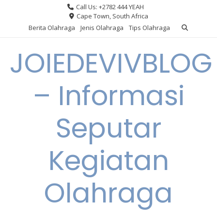
Skip
Call Us: +2782 444 YEAH
to
Cape Town, South Africa
content
Berita Olahraga
Jenis Olahraga
Tips Olahraga
JOIEDEVIVBLOG
– Informasi
Seputar
Kegiatan
Olahraga