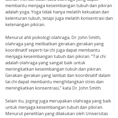
membantu menjaga keseimbangan tubuh dan pikiran
adalah yoga. Yoga tidak hanya melatih kekuatan dan
kelenturan tubuh, tetapi juga melatih konsentrasi dan
ketenangan pikiran.
Menurut ahli psikologi olahraga, Dr. John Smith,
olahraga yang melibatkan gerakan-gerakan yang
koordinatif seperti tai chi juga dapat membantu
menjaga keseimbangan tubuh dan pikiran. “Tai chi
adalah olahraga yang sangat baik untuk
meningkatkan keseimbangan tubuh dan pikiran.
Gerakan-gerakan yang lambat dan koordinatif dalam
tai chi dapat membantu menghilangkan stres dan
meningkatkan konsentrasi,” kata Dr. John Smith.
Selain itu, joging juga merupakan olahraga yang baik
untuk menjaga keseimbangan tubuh dan pikiran.
Menurut penelitian yang dilakukan oleh Universitas