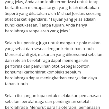
yang jelas, Anda akan lebih termotivasi untuk tetap
berlatih dan mencapai target yang telah ditetapkan.
Seperti yang dikatakan oleh Michael Jordan, seorang
atlet basket legendaris, “Tujuan yang jelas adalah
kunci kesuksesan. Tanpa tujuan, Anda hanya
berolahraga tanpa arah yang jelas.”
Selain itu, penting juga untuk mengatur pola makan
yang sehat dan sesuai dengan kebutuhan tubuh.
Menurut ahli gizi, makanan yang dikonsumsi sebelum
dan setelah berolahraga dapat memengaruhi
performa dan pemulihan otot. Sebagai contoh,
konsumsi karbohidrat kompleks sebelum
berolahraga dapat meningkatkan energi dan daya
tahan tubuh.
Selain itu, jangan lupa untuk melakukan pemanasan
sebelum berolahraga dan pendinginan setelah
berolahraga. Menurut para fisioterapis, pemanasan