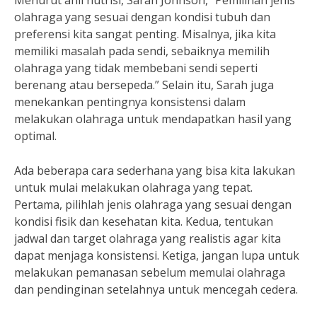
Menurut ahli nutrisi, Sarah Johnson, “Pemilihan jenis
olahraga yang sesuai dengan kondisi tubuh dan
preferensi kita sangat penting. Misalnya, jika kita
memiliki masalah pada sendi, sebaiknya memilih
olahraga yang tidak membebani sendi seperti
berenang atau bersepeda.” Selain itu, Sarah juga
menekankan pentingnya konsistensi dalam
melakukan olahraga untuk mendapatkan hasil yang
optimal.
Ada beberapa cara sederhana yang bisa kita lakukan
untuk mulai melakukan olahraga yang tepat.
Pertama, pilihlah jenis olahraga yang sesuai dengan
kondisi fisik dan kesehatan kita. Kedua, tentukan
jadwal dan target olahraga yang realistis agar kita
dapat menjaga konsistensi. Ketiga, jangan lupa untuk
melakukan pemanasan sebelum memulai olahraga
dan pendinginan setelahnya untuk mencegah cedera.