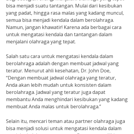
bisa menjadi suatu tantangan. Mulai dari kesibukan
yang padat, hingga rasa malas yang kadang muncul,
semua bisa menjadi kendala dalam berolahraga.
Namun, jangan khawatir! Karena ada berbagai cara
untuk mengatasi kendala dan tantangan dalam
menjalani olahraga yang tepat.
Salah satu cara untuk mengatasi kendala dalam
berolahraga adalah dengan membuat jadwal yang
teratur. Menurut ahli kesehatan, Dr. John Doe,
“Dengan membuat jadwal olahraga yang teratur,
Anda akan lebih mudah untuk konsisten dalam
berolahraga. Jadwal yang teratur juga dapat
membantu Anda menghindari kesibukan yang kadang
membuat Anda malas untuk berolahraga.”
Selain itu, mencari teman atau partner olahraga juga
bisa menjadi solusi untuk mengatasi kendala dalam