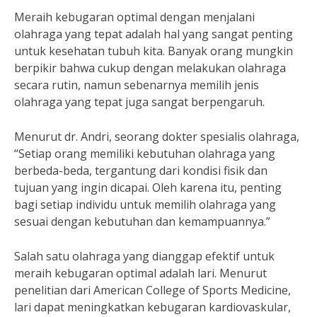
Meraih kebugaran optimal dengan menjalani
olahraga yang tepat adalah hal yang sangat penting
untuk kesehatan tubuh kita. Banyak orang mungkin
berpikir bahwa cukup dengan melakukan olahraga
secara rutin, namun sebenarnya memilih jenis
olahraga yang tepat juga sangat berpengaruh.
Menurut dr. Andri, seorang dokter spesialis olahraga,
“Setiap orang memiliki kebutuhan olahraga yang
berbeda-beda, tergantung dari kondisi fisik dan
tujuan yang ingin dicapai. Oleh karena itu, penting
bagi setiap individu untuk memilih olahraga yang
sesuai dengan kebutuhan dan kemampuannya.”
Salah satu olahraga yang dianggap efektif untuk
meraih kebugaran optimal adalah lari. Menurut
penelitian dari American College of Sports Medicine,
lari dapat meningkatkan kebugaran kardiovaskular,