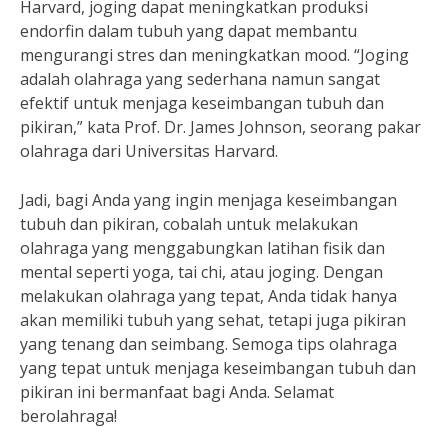
Harvard, joging dapat meningkatkan produksi
endorfin dalam tubuh yang dapat membantu
mengurangi stres dan meningkatkan mood. “Joging
adalah olahraga yang sederhana namun sangat
efektif untuk menjaga keseimbangan tubuh dan
pikiran,” kata Prof. Dr. James Johnson, seorang pakar
olahraga dari Universitas Harvard.
Jadi, bagi Anda yang ingin menjaga keseimbangan
tubuh dan pikiran, cobalah untuk melakukan
olahraga yang menggabungkan latihan fisik dan
mental seperti yoga, tai chi, atau joging. Dengan
melakukan olahraga yang tepat, Anda tidak hanya
akan memiliki tubuh yang sehat, tetapi juga pikiran
yang tenang dan seimbang. Semoga tips olahraga
yang tepat untuk menjaga keseimbangan tubuh dan
pikiran ini bermanfaat bagi Anda. Selamat
berolahraga!