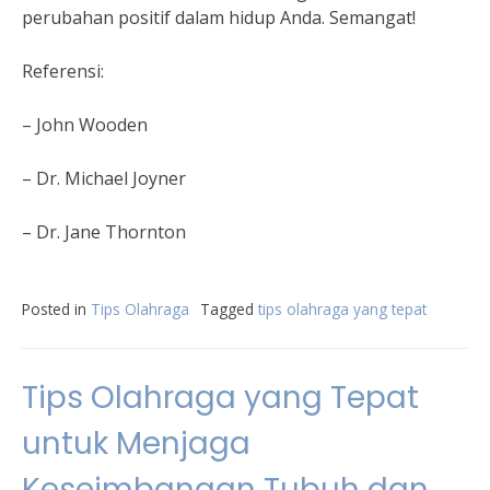
perubahan positif dalam hidup Anda. Semangat!
Referensi:
– John Wooden
– Dr. Michael Joyner
– Dr. Jane Thornton
Posted in
Tips Olahraga
Tagged
tips olahraga yang tepat
Tips Olahraga yang Tepat
untuk Menjaga
Keseimbangan Tubuh dan