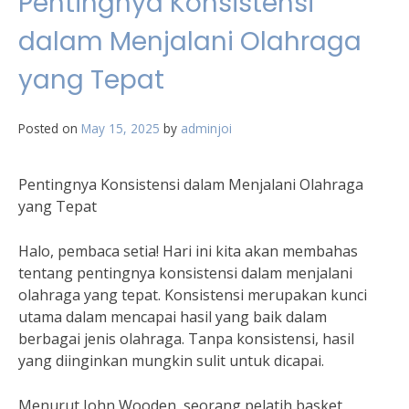
Pentingnya Konsistensi
dalam Menjalani Olahraga
yang Tepat
Posted on
May 15, 2025
by
adminjoi
Pentingnya Konsistensi dalam Menjalani Olahraga
yang Tepat
Halo, pembaca setia! Hari ini kita akan membahas
tentang pentingnya konsistensi dalam menjalani
olahraga yang tepat. Konsistensi merupakan kunci
utama dalam mencapai hasil yang baik dalam
berbagai jenis olahraga. Tanpa konsistensi, hasil
yang diinginkan mungkin sulit untuk dicapai.
Menurut John Wooden, seorang pelatih basket