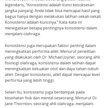
legendaris, “Konsistensi adalah kunci kesuksesan
jangka panjang. Anda tidak bisa mencapai hasil yang
bagus hanya dengan melakukan latihan sekali-sekali.
Konsistensi adalah kuncinya.” Kata-kata ini
menegaskan betapa pentingnya konsistensi dalam
menjalani olahraga.
Konsistensi juga merupakan faktor penting dalam
meningkatkan performa atlet. Menurut penelitian
yang dilakukan oleh Dr. Michael Joyner, seorang ahli
fisiologi olahraga, konsistensi dalam latihan dapat
meningkatkan kekuatan otot dan daya tahan tubuh
atlet. Dengan konsistensi, atlet dapat mencapai level
performa yang lebih tinggi.
Selain itu, konsistensi juga berdampak pada
kesehatan fisik dan mental seseorang. Menurut Dr.
Jane Thornton, seorang ahli olahraga, menjalani