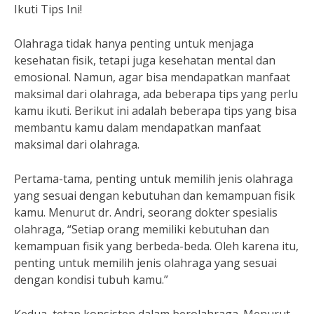
Ikuti Tips Ini!
Olahraga tidak hanya penting untuk menjaga
kesehatan fisik, tetapi juga kesehatan mental dan
emosional. Namun, agar bisa mendapatkan manfaat
maksimal dari olahraga, ada beberapa tips yang perlu
kamu ikuti. Berikut ini adalah beberapa tips yang bisa
membantu kamu dalam mendapatkan manfaat
maksimal dari olahraga.
Pertama-tama, penting untuk memilih jenis olahraga
yang sesuai dengan kebutuhan dan kemampuan fisik
kamu. Menurut dr. Andri, seorang dokter spesialis
olahraga, “Setiap orang memiliki kebutuhan dan
kemampuan fisik yang berbeda-beda. Oleh karena itu,
penting untuk memilih jenis olahraga yang sesuai
dengan kondisi tubuh kamu.”