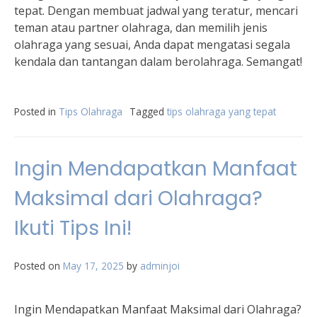
tepat. Dengan membuat jadwal yang teratur, mencari
teman atau partner olahraga, dan memilih jenis
olahraga yang sesuai, Anda dapat mengatasi segala
kendala dan tantangan dalam berolahraga. Semangat!
Posted in
Tips Olahraga
Tagged
tips olahraga yang tepat
Ingin Mendapatkan Manfaat
Maksimal dari Olahraga?
Ikuti Tips Ini!
Posted on
May 17, 2025
by
adminjoi
Ingin Mendapatkan Manfaat Maksimal dari Olahraga?