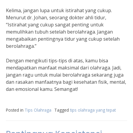
Kelima, jangan lupa untuk istirahat yang cukup.
Menurut dr. Johan, seorang dokter ahli tidur,
“Istirahat yang cukup sangat penting untuk
memulihkan tubuh setelah berolahraga. Jangan
mengabaikan pentingnya tidur yang cukup setelah
berolahraga.”
Dengan mengikuti tips-tips di atas, kamu bisa
mendapatkan manfaat maksimal dari olahraga. Jadi,
jangan ragu untuk mulai berolahraga sekarang juga
dan rasakan manfaatnya bagi kesehatan fisik, mental,
dan emosional kamu. Semangat!
Posted in
Tips Olahraga
Tagged
tips olahraga yang tepat