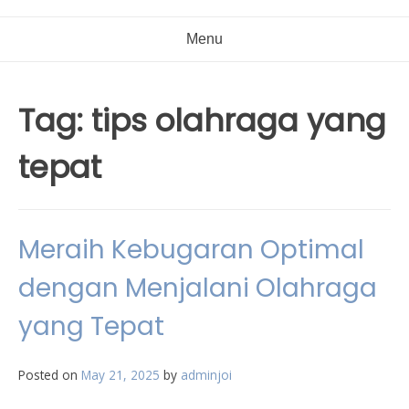
Menu
Tag:
tips olahraga yang
tepat
Meraih Kebugaran Optimal
dengan Menjalani Olahraga
yang Tepat
Posted on
May 21, 2025
by
adminjoi