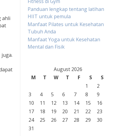
Fitness di Gym
Panduan lengkap tentang latihan
HIIT untuk pemula
 ahli
Manfaat Pilates untuk Kesehatan
pat
Tubuh Anda
Manfaat Yoga untuk Kesehatan
Mental dan Fisik
 juga.
August 2026
 dapat
M
T
W
T
F
S
S
1
2
3
4
5
6
7
8
9
10
11
12
13
14
15
16
17
18
19
20
21
22
23
24
25
26
27
28
29
30
31