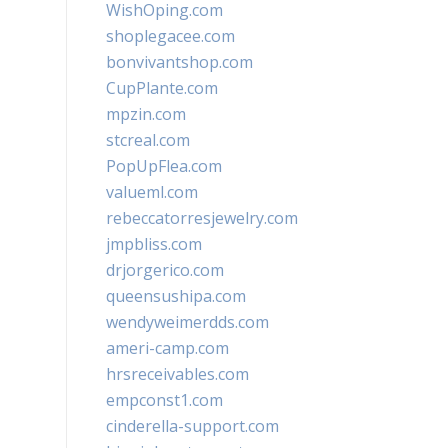
WishOping.com
shoplegacee.com
bonvivantshop.com
CupPlante.com
mpzin.com
stcreal.com
PopUpFlea.com
valueml.com
rebeccatorresjewelry.com
jmpbliss.com
drjorgerico.com
queensushipa.com
wendyweimerdds.com
ameri-camp.com
hrsreceivables.com
empconst1.com
cinderella-support.com