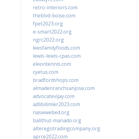
retro-interiors.com
theblvd-boise.com
fpet2023.org
e-smart2022.org
ngrc2022.org
leesfamilyfoods.com
lewis-lewis-cpas.com
eleontennis.com
cyetus.com
bradfordshops.com
almadenranchsanjose.com
advocatevijay.com
adlibilimler2023.com
naswwebed.org
balithut-manado.org
alteregotradingcompany.org
aprce2022.com