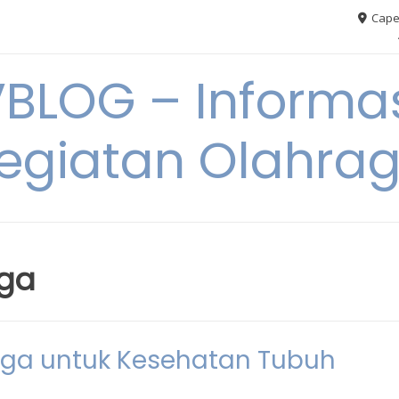
Cape
VBLOG – Informas
egiatan Olahra
aga
aga untuk Kesehatan Tubuh