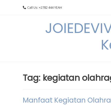
Skip
Call Us: +2782 444 YEAH
to
content
JOIEDEVI
K
Tag:
kegiatan olahr
Manfaat Kegiatan Olahr