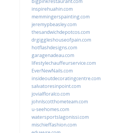
bigpinkrestaurant.com
inspirehuahin.com
memmingerspainting.com
jeremypbeasley.com
thesandwichdepotcos.com
drgiggleshouseofpain.com
hotflashdesigns.com
garagenadeau.com
lifestylechauffeurservice.com
EverNewNails.com
insideoutdecoratingcentre.com
salvatoresinpoint.com
jovialfloralco.com
johnlscotthometeam.com
u-seehomes.com
watersportslagonissi.com
mischieffashion.com
eduwyre.com