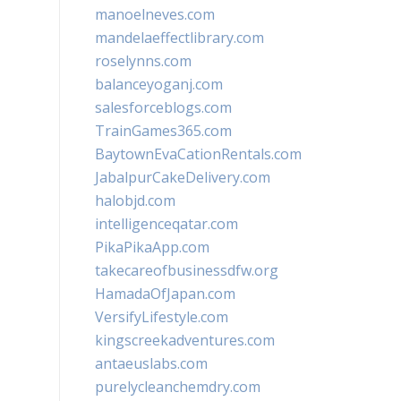
manoelneves.com
mandelaeffectlibrary.com
roselynns.com
balanceyoganj.com
salesforceblogs.com
TrainGames365.com
BaytownEvaCationRentals.com
JabalpurCakeDelivery.com
halobjd.com
intelligenceqatar.com
PikaPikaApp.com
takecareofbusinessdfw.org
HamadaOfJapan.com
VersifyLifestyle.com
kingscreekadventures.com
antaeuslabs.com
purelycleanchemdry.com