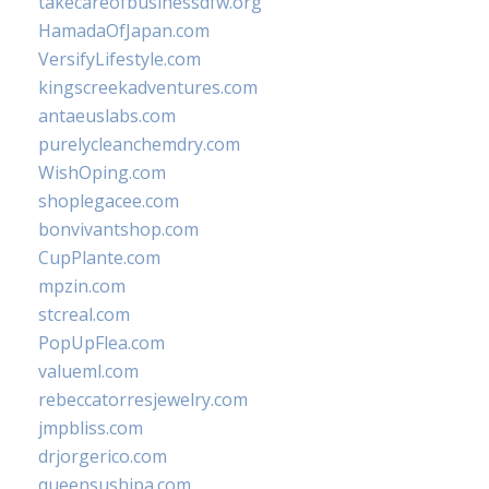
takecareofbusinessdfw.org
HamadaOfJapan.com
VersifyLifestyle.com
kingscreekadventures.com
antaeuslabs.com
purelycleanchemdry.com
WishOping.com
shoplegacee.com
bonvivantshop.com
CupPlante.com
mpzin.com
stcreal.com
PopUpFlea.com
valueml.com
rebeccatorresjewelry.com
jmpbliss.com
drjorgerico.com
queensushipa.com