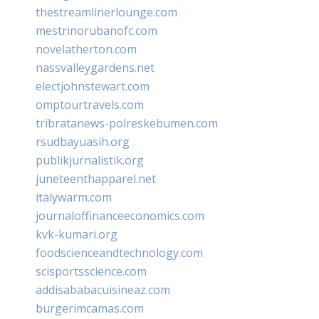
thestreamlinerlounge.com
mestrinorubanofc.com
novelatherton.com
nassvalleygardens.net
electjohnstewart.com
omptourtravels.com
tribratanews-polreskebumen.com
rsudbayuasih.org
publikjurnalistik.org
juneteenthapparel.net
italywarm.com
journaloffinanceeconomics.com
kvk-kumari.org
foodscienceandtechnology.com
scisportsscience.com
addisababacuisineaz.com
burgerimcamas.com