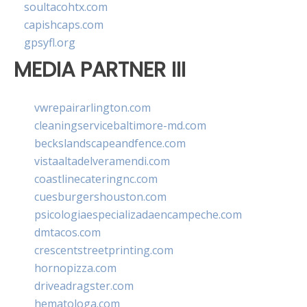
soultacohtx.com
capishcaps.com
gpsyfl.org
MEDIA PARTNER III
vwrepairarlington.com
cleaningservicebaltimore-md.com
beckslandscapeandfence.com
vistaaltadelveramendi.com
coastlinecateringnc.com
cuesburgershouston.com
psicologiaespecializadaencampeche.com
dmtacos.com
crescentstreetprinting.com
hornopizza.com
driveadragster.com
hematologa.com