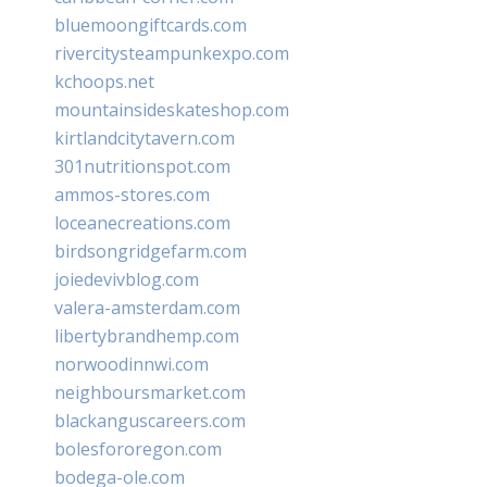
bluemoongiftcards.com
rivercitysteampunkexpo.com
kchoops.net
mountainsideskateshop.com
kirtlandcitytavern.com
301nutritionspot.com
ammos-stores.com
loceanecreations.com
birdsongridgefarm.com
joiedevivblog.com
valera-amsterdam.com
libertybrandhemp.com
norwoodinnwi.com
neighboursmarket.com
blackanguscareers.com
bolesfororegon.com
bodega-ole.com