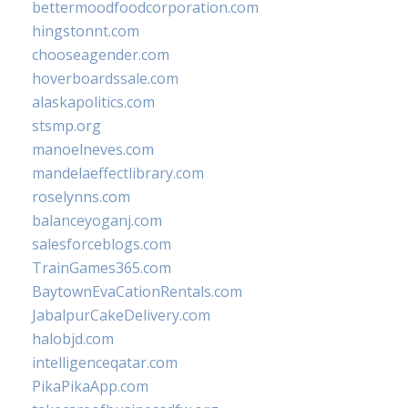
bettermoodfoodcorporation.com
hingstonnt.com
chooseagender.com
hoverboardssale.com
alaskapolitics.com
stsmp.org
manoelneves.com
mandelaeffectlibrary.com
roselynns.com
balanceyoganj.com
salesforceblogs.com
TrainGames365.com
BaytownEvaCationRentals.com
JabalpurCakeDelivery.com
halobjd.com
intelligenceqatar.com
PikaPikaApp.com