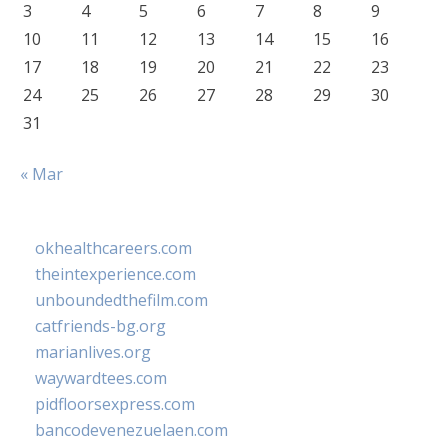
3
4
5
6
7
8
9
10
11
12
13
14
15
16
17
18
19
20
21
22
23
24
25
26
27
28
29
30
31
« Mar
okhealthcareers.com
theintexperience.com
unboundedthefilm.com
catfriends-bg.org
marianlives.org
waywardtees.com
pidfloorsexpress.com
bancodevenezuelaen.com