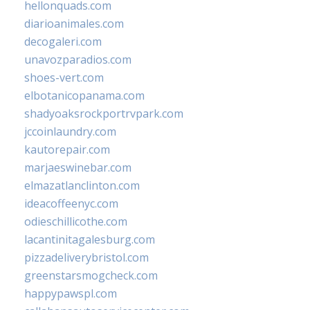
hellonquads.com
diarioanimales.com
decogaleri.com
unavozparadios.com
shoes-vert.com
elbotanicopanama.com
shadyoaksrockportrvpark.com
jccoinlaundry.com
kautorepair.com
marjaeswinebar.com
elmazatlanclinton.com
ideacoffeenyc.com
odieschillicothe.com
lacantinitagalesburg.com
pizzadeliverybristol.com
greenstarsmogcheck.com
happypawspl.com