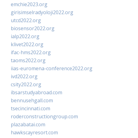
emchie2023.org
girisimselradyoloji2022.org
utcd2022.org
biosensor2022.org
ialp2022.org
klivet2022.org
ifac-hms2022.org
taoms2022.org
iias-euromena-conference2022.org
ivd2022.org
csity2022.org
ibsarstudyabroad.com
bennusehgall.com
tsecincinnati.com
roderconstructiongroup.com
plazabatai.com
hawkscayresort.com