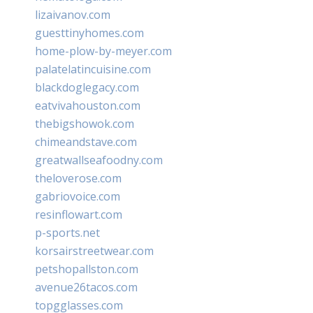
lizaivanov.com
guesttinyhomes.com
home-plow-by-meyer.com
palatelatincuisine.com
blackdoglegacy.com
eatvivahouston.com
thebigshowok.com
chimeandstave.com
greatwallseafoodny.com
theloverose.com
gabriovoice.com
resinflowart.com
p-sports.net
korsairstreetwear.com
petshopallston.com
avenue26tacos.com
topgglasses.com