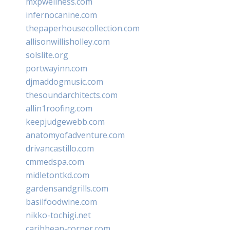
mxpwellness.com
infernocanine.com
thepaperhousecollection.com
allisonwillisholley.com
solslite.org
portwayinn.com
djmaddogmusic.com
thesoundarchitects.com
allin1roofing.com
keepjudgewebb.com
anatomyofadventure.com
drivancastillo.com
cmmedspa.com
midletontkd.com
gardensandgrills.com
basilfoodwine.com
nikko-tochigi.net
caribbean-corner.com