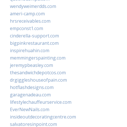
wendyweimerdds.com
ameri-camp.com
hrsreceivables.com
empconst1.com
cinderella-support.com
bigpinkrestaurant.com
inspirehuahin.com
memmingerspainting.com
jeremypbeasley.com
thesandwichdepotcos.com
drgiggleshouseofpain.com
hotflashdesigns.com
garagenadeau.com
lifestylechauffeurservice.com
EverNewNails.com
insideoutdecoratingcentre.com
salvatoresinpoint.com