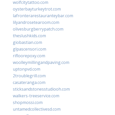
wolfcitytattoo.com
oysterbayturkeytrot.com
lafronterarestauranteybar.com
lilyandrosetearoom.com
olivesburgberrypatch.com
theslushkids.com
giobastian.com
glpascensori.com
rifloorepoxy.com
woolleymillingandpaving.com
uptonpvd.com
2troublegrill.com
casateranga.com
sticksandstonesstudiooh.com
walkers-treeservice.com
shopmossi.com
untamedcollectivesd.com