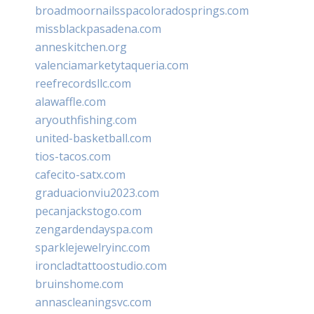
broadmoornailsspacoloradosprings.com
missblackpasadena.com
anneskitchen.org
valenciamarketytaqueria.com
reefrecordsllc.com
alawaffle.com
aryouthfishing.com
united-basketball.com
tios-tacos.com
cafecito-satx.com
graduacionviu2023.com
pecanjackstogo.com
zengardendayspa.com
sparklejewelryinc.com
ironcladtattoostudio.com
bruinshome.com
annascleaningsvc.com