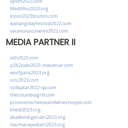
apsth2023.com
MedItRio2023.org
lcicon2023boston.com
waitangidayfestival2022.com
vacancesscolaires2022.com
MEDIA PARTNER II
isth2022.com
p2b2pabi2023-makassar.com
wocfparis2023.org
sinc2023.com
scdlqatar2022-qa.com
thecolumbiagrill.com
provisionscheeseandwineshoppe.com
khedi2023.org
akademikgeriatri2023.org
marmarapediatri2023.org