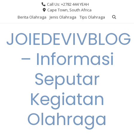
Skip
Call Us: +2782 444 YEAH
to
Cape Town, South Africa
content
Berita Olahraga
Jenis Olahraga
Tips Olahraga
JOIEDEVIVBLOG
– Informasi
Seputar
Kegiatan
Olahraga