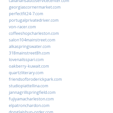
callahansautoservicecenter.com
georgiascornermarket.com
perfectfit24-7.com
portugalprivatedriver.com
von-racer.com
coffeeshopcharleston.com
salon104mainstreet.com
alkaspringswater.com
318mainstreet8h.com
lovenailsspari.com
oakberry-kuwait.com
quartzliterary.com
friendsofbroderickpark.com
studiopiattellina.com
jannagrillspringfield.com
fujiyamacharleston.com
elpatronchardon.com
donglaishun-order.com