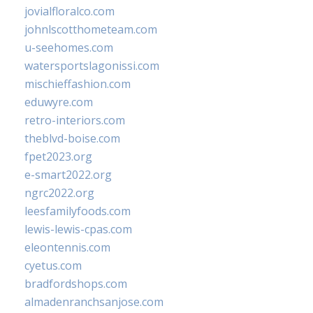
jovialfloralco.com
johnlscotthometeam.com
u-seehomes.com
watersportslagonissi.com
mischieffashion.com
eduwyre.com
retro-interiors.com
theblvd-boise.com
fpet2023.org
e-smart2022.org
ngrc2022.org
leesfamilyfoods.com
lewis-lewis-cpas.com
eleontennis.com
cyetus.com
bradfordshops.com
almadenranchsanjose.com