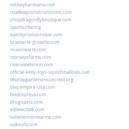
mickeybarmama.com
roadwayconstructioninc.com
shopdragonflyboutique.com
sportszilla.org
batchprovisionsbar.com
brasserie-gobette.com
musicrearte.com
morseysfarms.com
riverviewtennis.com
official-kelly-toys-squishmallows.com
displaygardenonsuncrest.org
bbq-empire-usa.com
feedstoreva.com
drogopets.com
ediblechalk.com
tabletennisnearme.com
oaksofa.com