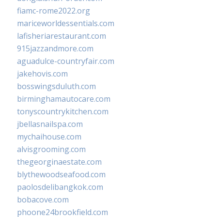
fiamc-rome2022.org
mariceworldessentials.com
lafisheriarestaurant.com
915jazzandmore.com
aguadulce-countryfair.com
jakehovis.com
bosswingsduluth.com
birminghamautocare.com
tonyscountrykitchen.com
jbellasnailspa.com
mychaihouse.com
alvisgrooming.com
thegeorginaestate.com
blythewoodseafood.com
paolosdelibangkok.com
bobacove.com
phoone24brookfield.com