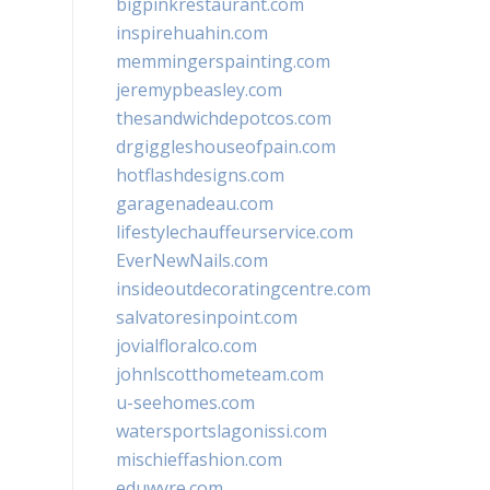
bigpinkrestaurant.com
inspirehuahin.com
memmingerspainting.com
jeremypbeasley.com
thesandwichdepotcos.com
drgiggleshouseofpain.com
hotflashdesigns.com
garagenadeau.com
lifestylechauffeurservice.com
EverNewNails.com
insideoutdecoratingcentre.com
salvatoresinpoint.com
jovialfloralco.com
johnlscotthometeam.com
u-seehomes.com
watersportslagonissi.com
mischieffashion.com
eduwyre.com