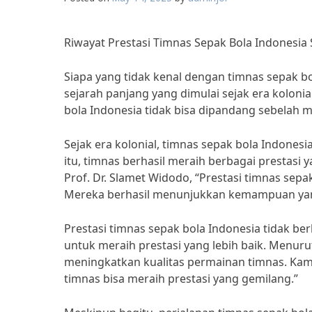
Riwayat Prestasi Timnas Sepak Bola Indonesia 
Siapa yang tidak kenal dengan timnas sepak bo
sejarah panjang yang dimulai sejak era kolonia
bola Indonesia tidak bisa dipandang sebelah m
Sejak era kolonial, timnas sepak bola Indones
itu, timnas berhasil meraih berbagai prestas
Prof. Dr. Slamet Widodo, “Prestasi timnas sepa
Mereka berhasil menunjukkan kemampuan yang 
Prestasi timnas sepak bola Indonesia tidak ber
untuk meraih prestasi yang lebih baik. Menurut
meningkatkan kualitas permainan timnas. Kam
timnas bisa meraih prestasi yang gemilang.”