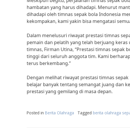
Meskipun begitu, perjalanan timnas sepak bola
hambatan yang harus dihadapi. Menurut man
dihadapi oleh timnas sepak bola Indonesia 
kekompakan, kami yakin bisa mengatasi semu
Dalam menelusuri riwayat prestasi timnas sepa
pemain dan pelatih yang telah berjuang ker
timnas, Firman Utina, “Prestasi timnas sepak b
tinggi dari seluruh anggota tim. Kami berharap
terus berkembang.”
Dengan melihat riwayat prestasi timnas sepak b
belajar banyak tentang semangat juang dan k
prestasi yang gemilang di masa depan.
Posted in
Berita Olahraga
Tagged
berita olahraga sep