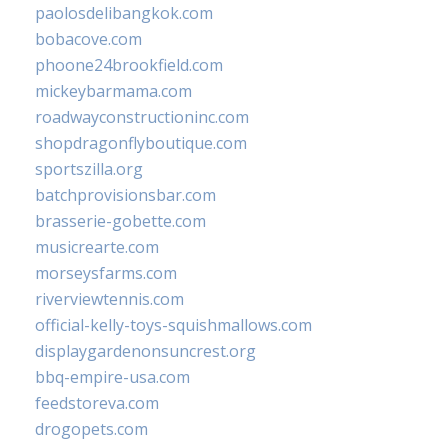
paolosdelibangkok.com
bobacove.com
phoone24brookfield.com
mickeybarmama.com
roadwayconstructioninc.com
shopdragonflyboutique.com
sportszilla.org
batchprovisionsbar.com
brasserie-gobette.com
musicrearte.com
morseysfarms.com
riverviewtennis.com
official-kelly-toys-squishmallows.com
displaygardenonsuncrest.org
bbq-empire-usa.com
feedstoreva.com
drogopets.com