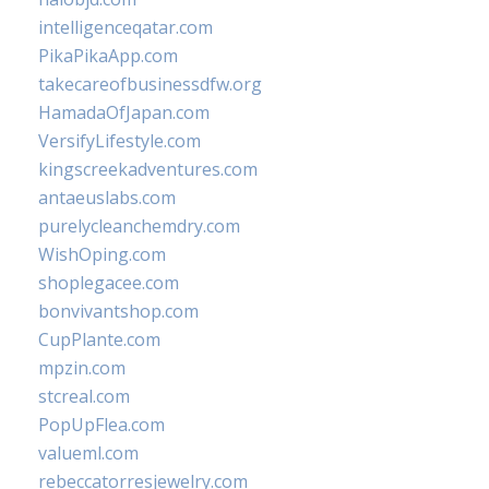
intelligenceqatar.com
PikaPikaApp.com
takecareofbusinessdfw.org
HamadaOfJapan.com
VersifyLifestyle.com
kingscreekadventures.com
antaeuslabs.com
purelycleanchemdry.com
WishOping.com
shoplegacee.com
bonvivantshop.com
CupPlante.com
mpzin.com
stcreal.com
PopUpFlea.com
valueml.com
rebeccatorresjewelry.com