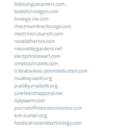
blackanguscareers.com
bolesfororegon.com
bodega-ole.com
thestreamlinerlounge.com
mestrinorubanofc.com
novelatherton.com
nassvalleygardens.net
electjohnstewart.com
omptourtravels.com
tribratanews-polreskebumen.com
rsudbayuasih.org
publikjurnalistik.org
juneteenthapparel.net
italywarm.com
journaloffinanceeconomics.com
kvk-kumari.org
foodscienceandtechnology.com