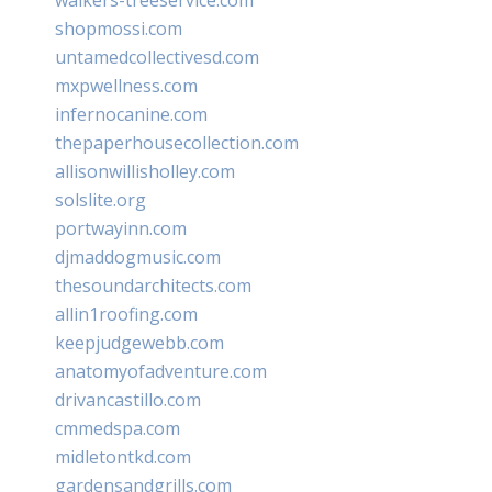
shopmossi.com
untamedcollectivesd.com
mxpwellness.com
infernocanine.com
thepaperhousecollection.com
allisonwillisholley.com
solslite.org
portwayinn.com
djmaddogmusic.com
thesoundarchitects.com
allin1roofing.com
keepjudgewebb.com
anatomyofadventure.com
drivancastillo.com
cmmedspa.com
midletontkd.com
gardensandgrills.com