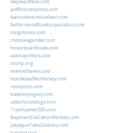
waywardtees.com
pidfloorsexpress.com
bancodevenezuelaen.com
bettermoodfoodcorporation.com
hingstonnt.com
chooseagender.com
hoverboardssale.com
alaskapolitics.com
stsmp.org
manoelneves.com
mandelaeffectlibrary.com
roselynns.com
balanceyoganj.com
salesforceblogs.com
TrainGames365.com
BaytownEvaCationRentals.com
JabalpurCakeDelivery.com
halobjd.com