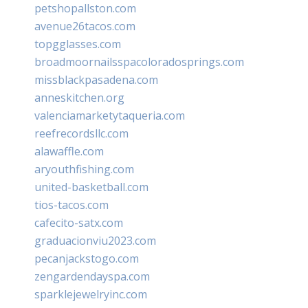
petshopallston.com
avenue26tacos.com
topgglasses.com
broadmoornailsspacoloradosprings.com
missblackpasadena.com
anneskitchen.org
valenciamarketytaqueria.com
reefrecordsllc.com
alawaffle.com
aryouthfishing.com
united-basketball.com
tios-tacos.com
cafecito-satx.com
graduacionviu2023.com
pecanjackstogo.com
zengardendayspa.com
sparklejewelryinc.com