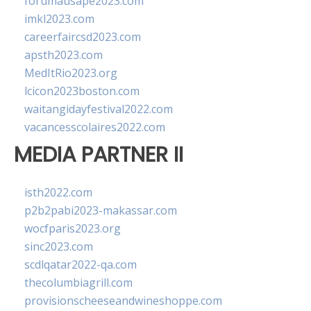
forumausape2023.com
imkl2023.com
careerfaircsd2023.com
apsth2023.com
MedItRio2023.org
lcicon2023boston.com
waitangidayfestival2022.com
vacancesscolaires2022.com
MEDIA PARTNER II
isth2022.com
p2b2pabi2023-makassar.com
wocfparis2023.org
sinc2023.com
scdlqatar2022-qa.com
thecolumbiagrill.com
provisionscheeseandwineshoppe.com