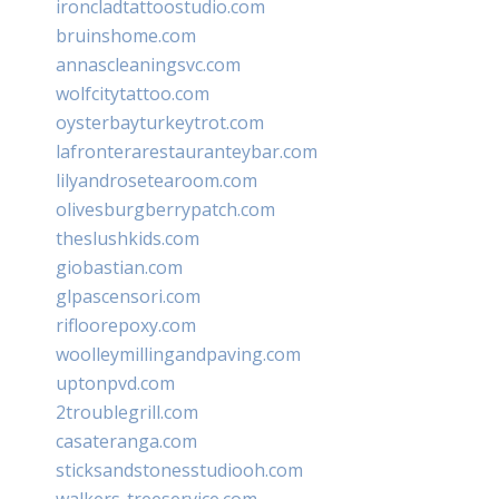
ironcladtattoostudio.com
bruinshome.com
annascleaningsvc.com
wolfcitytattoo.com
oysterbayturkeytrot.com
lafronterarestauranteybar.com
lilyandrosetearoom.com
olivesburgberrypatch.com
theslushkids.com
giobastian.com
glpascensori.com
rifloorepoxy.com
woolleymillingandpaving.com
uptonpvd.com
2troublegrill.com
casateranga.com
sticksandstonesstudiooh.com
walkers-treeservice.com