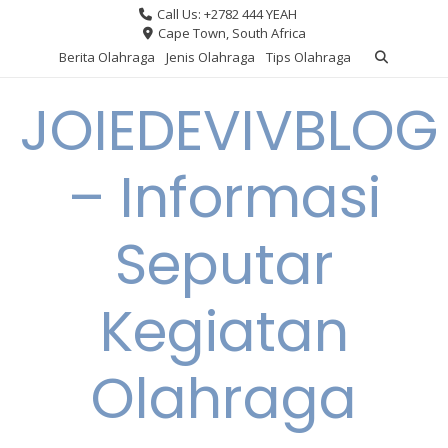
Skip
Call Us: +2782 444 YEAH
to
Cape Town, South Africa
content
Berita Olahraga
Jenis Olahraga
Tips Olahraga
JOIEDEVIVBLOG
– Informasi
Seputar
Kegiatan
Olahraga