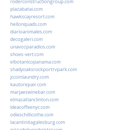
roderconstructiongroup.com
plazabatai.com
hawkscayresort.com
hellonquads.com
diarioanimales.com
decogaleri.com
unavozparadios.com
shoes-vert.com
elbotanicopanama.com
shadyoaksrockportrvpark.com
jccoinlaundry.com
kautorepair.com
marjaeswinebar.com
elmazatlanclinton.com
ideacoffeenyc.com
odieschillicothe.com
lacantinitagalesburg.com
pizzadeliverybristol.com