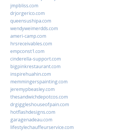
jmpbliss.com
drjorgerico.com
queensushipa.com
wendyweimerdds.com
ameri-camp.com
hrsreceivables.com
empconst1.com
cinderella-support.com
bigpinkrestaurant.com
inspirehuahin.com
memmingerspainting.com
jeremypbeasley.com
thesandwichdepotcos.com
drgiggleshouseofpain.com
hotflashdesigns.com
garagenadeau.com
lifestylechauffeurservice.com