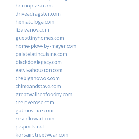
hornopizza.com
driveadragster.com
hematologa.com
lizaivanov.com
guesttinyhomes.com
home-plow-by-meyer.com
palatelatincuisine.com
blackdoglegacy.com
eatvivahouston.com
thebigshowok.com
chimeandstave.com
greatwallseafoodny.com
theloverose.com
gabriovoice.com
resinflowart.com
p-sports.net
korsairstreetwear.com