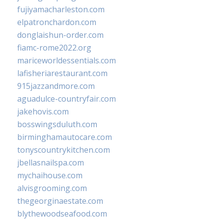
fujiyamacharleston.com
elpatronchardon.com
donglaishun-order.com
fiamc-rome2022.org
mariceworldessentials.com
lafisheriarestaurant.com
915jazzandmore.com
aguadulce-countryfair.com
jakehovis.com
bosswingsduluth.com
birminghamautocare.com
tonyscountrykitchen.com
jbellasnailspa.com
mychaihouse.com
alvisgrooming.com
thegeorginaestate.com
blythewoodseafood.com