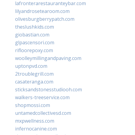
lafronterarestauranteybar.com
lilyandrosetearoom.com
olivesburgberrypatch.com
theslushkids.com
giobastian.com
glpascensori.com
rifloorepoxy.com
woolleymillingandpaving.com
uptonpvd.com
2troublegrill.com
casateranga.com
sticksandstonesstudiooh.com
walkers-treeservice.com
shopmossi.com
untamedcollectivesd.com
mxpwellness.com
infernocanine.com