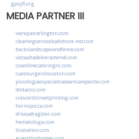
gpsyfl.org
MEDIA PARTNER III
vwrepairarlington.com
cleaningservicebaltimore-md.com
beckslandscapeandfence.com
vistaaltadelveramendi.com
coastlinecateringnc.com
cuesburgershouston.com
psicologiaespecializadaencampeche.com
dmtacos.com
crescentstreetprinting.com
hornopizza.com
driveadragster.com
hematologa.com
lizaivanov.com
guesttinyhomes.com