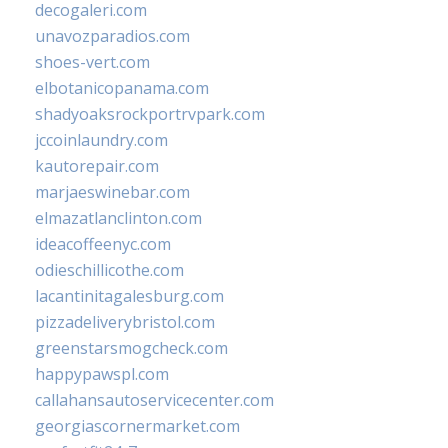
decogaleri.com
unavozparadios.com
shoes-vert.com
elbotanicopanama.com
shadyoaksrockportrvpark.com
jccoinlaundry.com
kautorepair.com
marjaeswinebar.com
elmazatlanclinton.com
ideacoffeenyc.com
odieschillicothe.com
lacantinitagalesburg.com
pizzadeliverybristol.com
greenstarsmogcheck.com
happypawspl.com
callahansautoservicecenter.com
georgiascornermarket.com