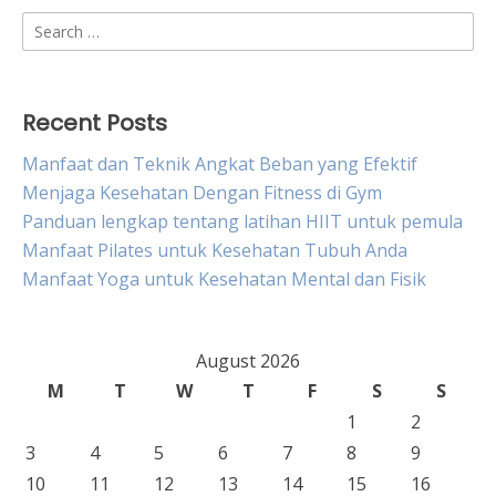
Search
for:
Recent Posts
Manfaat dan Teknik Angkat Beban yang Efektif
Menjaga Kesehatan Dengan Fitness di Gym
Panduan lengkap tentang latihan HIIT untuk pemula
Manfaat Pilates untuk Kesehatan Tubuh Anda
Manfaat Yoga untuk Kesehatan Mental dan Fisik
August 2026
M
T
W
T
F
S
S
1
2
3
4
5
6
7
8
9
10
11
12
13
14
15
16