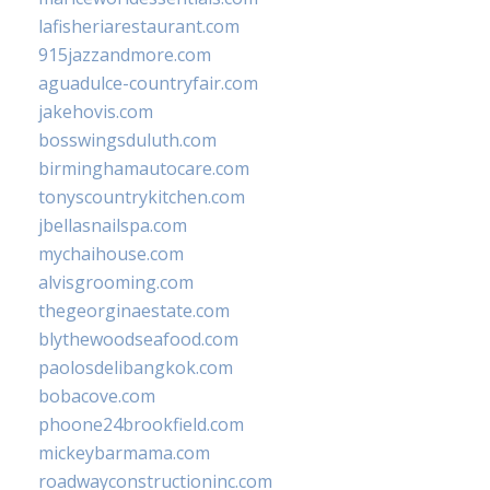
lafisheriarestaurant.com
915jazzandmore.com
aguadulce-countryfair.com
jakehovis.com
bosswingsduluth.com
birminghamautocare.com
tonyscountrykitchen.com
jbellasnailspa.com
mychaihouse.com
alvisgrooming.com
thegeorginaestate.com
blythewoodseafood.com
paolosdelibangkok.com
bobacove.com
phoone24brookfield.com
mickeybarmama.com
roadwayconstructioninc.com