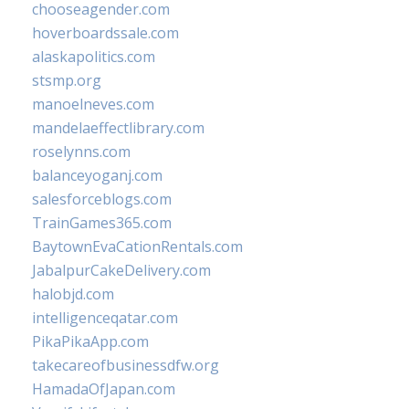
chooseagender.com
hoverboardssale.com
alaskapolitics.com
stsmp.org
manoelneves.com
mandelaeffectlibrary.com
roselynns.com
balanceyoganj.com
salesforceblogs.com
TrainGames365.com
BaytownEvaCationRentals.com
JabalpurCakeDelivery.com
halobjd.com
intelligenceqatar.com
PikaPikaApp.com
takecareofbusinessdfw.org
HamadaOfJapan.com