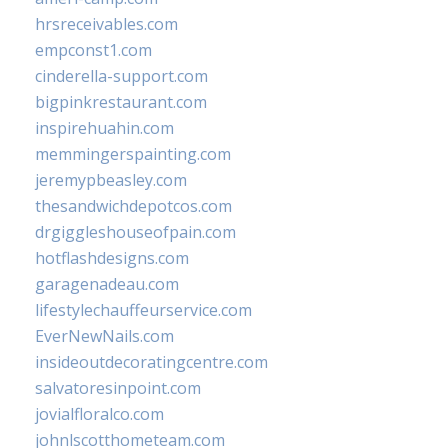
hrsreceivables.com
empconst1.com
cinderella-support.com
bigpinkrestaurant.com
inspirehuahin.com
memmingerspainting.com
jeremypbeasley.com
thesandwichdepotcos.com
drgiggleshouseofpain.com
hotflashdesigns.com
garagenadeau.com
lifestylechauffeurservice.com
EverNewNails.com
insideoutdecoratingcentre.com
salvatoresinpoint.com
jovialfloralco.com
johnlscotthometeam.com