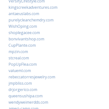
VersifyLifestyle.com
kingscreekadventures.com
antaeuslabs.com
purelycleanchemdry.com
WishOping.com
shoplegacee.com
bonvivantshop.com
CupPlante.com
mpzin.com
stcreal.com
PopUpFlea.com
valueml.com
rebeccatorresjewelry.com
jmpbliss.com
drjorgerico.com
queensushipa.com
wendyweimerdds.com
ameri-camp.com