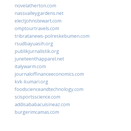
novelatherton.com
nassvalleygardens.net
electjohnstewart.com
omptourtravels.com
tribratanews-polreskebumen.com
rsudbayuasih.org
publikjurnalistik.org
juneteenthapparel.net
italywarm.com
journaloffinanceeconomics.com
kvk-kumari.org
foodscienceandtechnology.com
scisportsscience.com
addisababacuisineaz.com
burgerimcamas.com