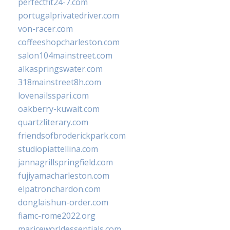
perfectfit24-7.com
portugalprivatedriver.com
von-racer.com
coffeeshopcharleston.com
salon104mainstreet.com
alkaspringswater.com
318mainstreet8h.com
lovenailsspari.com
oakberry-kuwait.com
quartzliterary.com
friendsofbroderickpark.com
studiopiattellina.com
jannagrillspringfield.com
fujiyamacharleston.com
elpatronchardon.com
donglaishun-order.com
fiamc-rome2022.org
mariceworldessentials.com