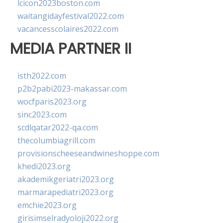
lcicon2023boston.com
waitangidayfestival2022.com
vacancesscolaires2022.com
MEDIA PARTNER II
isth2022.com
p2b2pabi2023-makassar.com
wocfparis2023.org
sinc2023.com
scdlqatar2022-qa.com
thecolumbiagrill.com
provisionscheeseandwineshoppe.com
khedi2023.org
akademikgeriatri2023.org
marmarapediatri2023.org
emchie2023.org
girisimselradyoloji2022.org