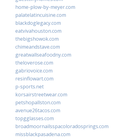
home-plow-by-meyer.com
palatelatincuisine.com
blackdoglegacy.com
eatvivahouston.com
thebigshowok.com
chimeandstave.com
greatwallseafoodny.com
theloverose.com
gabriovoice.com
resinflowart.com
p-sports.net
korsairstreetwear.com
petshopallston.com
avenue26tacos.com
topgglasses.com
broadmoornailsspacoloradosprings.com
missblackpasadena.com