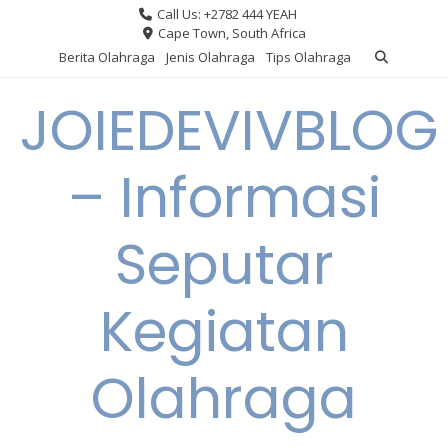
Skip
Call Us: +2782 444 YEAH
to
Cape Town, South Africa
content
Berita Olahraga
Jenis Olahraga
Tips Olahraga
JOIEDEVIVBLOG
– Informasi
Seputar
Kegiatan
Olahraga