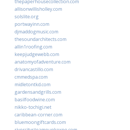
thepaperhousecollection.com
allisonwillisholley.com
solslite.org
portwayinn.com
djmaddogmusic.com
thesoundarchitects.com
allin1roofing.com
keepjudgewebb.com
anatomyofadventure.com
drivancastillo.com
cmmedspa.com
midletontkd.com
gardensandgrills.com
basilfoodwine.com
nikko-tochigi.net
caribbean-corner.com
bluemoongiftcards.com
rivercitysteampunkexpo.com