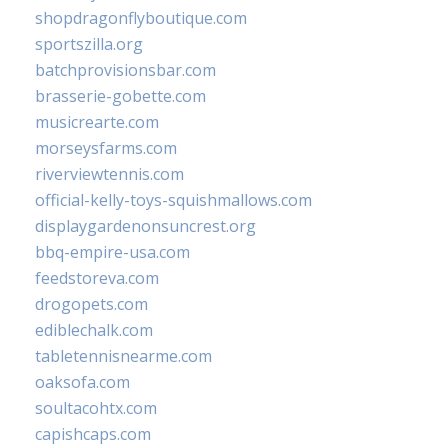
shopdragonflyboutique.com
sportszilla.org
batchprovisionsbar.com
brasserie-gobette.com
musicrearte.com
morseysfarms.com
riverviewtennis.com
official-kelly-toys-squishmallows.com
displaygardenonsuncrest.org
bbq-empire-usa.com
feedstoreva.com
drogopets.com
ediblechalk.com
tabletennisnearme.com
oaksofa.com
soultacohtx.com
capishcaps.com