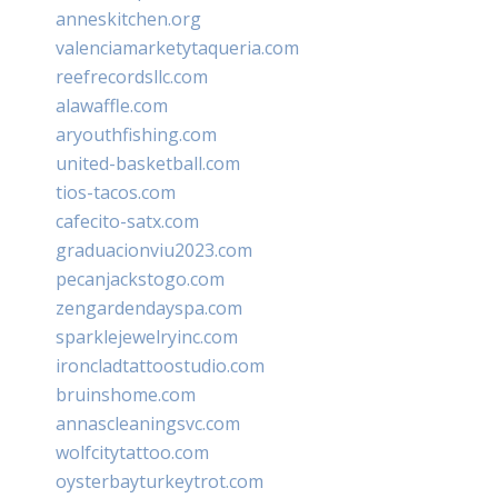
anneskitchen.org
valenciamarketytaqueria.com
reefrecordsllc.com
alawaffle.com
aryouthfishing.com
united-basketball.com
tios-tacos.com
cafecito-satx.com
graduacionviu2023.com
pecanjackstogo.com
zengardendayspa.com
sparklejewelryinc.com
ironcladtattoostudio.com
bruinshome.com
annascleaningsvc.com
wolfcitytattoo.com
oysterbayturkeytrot.com