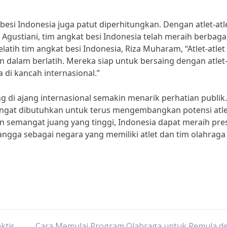
 besi Indonesia juga patut diperhitungkan. Dengan atlet-atl
 Agustiani, tim angkat besi Indonesia telah meraih berbaga
latih tim angkat besi Indonesia, Riza Muharam, “Atlet-atlet
dalam berlatih. Mereka siap untuk bersaing dengan atlet-
di kancah internasional.”
ng di ajang internasional semakin menarik perhatian publik.
ngat dibutuhkan untuk terus mengembangkan potensi atle
n semangat juang yang tinggi, Indonesia dapat meraih pres
angga sebagai negara yang memiliki atlet dan tim olahraga
ktis
Cara Memulai Program Olahraga untuk Pemula d