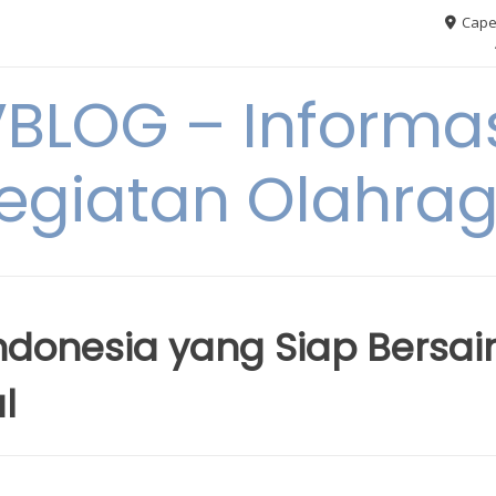
Cape
VBLOG – Informas
egiatan Olahra
Indonesia yang Siap Bersai
l