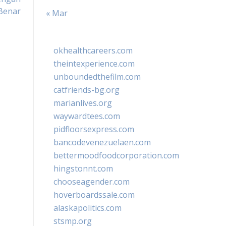
Benar
« Mar
okhealthcareers.com
theintexperience.com
unboundedthefilm.com
catfriends-bg.org
marianlives.org
waywardtees.com
pidfloorsexpress.com
bancodevenezuelaen.com
bettermoodfoodcorporation.com
hingstonnt.com
chooseagender.com
hoverboardssale.com
alaskapolitics.com
stsmp.org