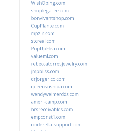
WishOping.com
shoplegacee.com
bonvivantshop.com
CupPlante.com
mpzin.com
stcreal.com
PopUpFlea.com
valueml.com
rebeccatorresjewelry.com
jmpbliss.com
drjorgerico.com
queensushipa.com
wendyweimerdds.com
ameri-camp.com
hrsreceivables.com
empconst1.com
cinderella-support.com