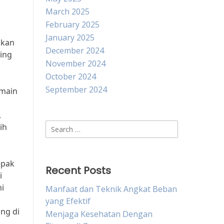
March 2025
February 2025
January 2025
kkan
December 2024
aing
November 2024
October 2024
September 2024
emain
,
Search
ih
for:
epak
Recent Posts
i
mi
Manfaat dan Teknik Angkat Beban
yang Efektif
ng di
Menjaga Kesehatan Dengan