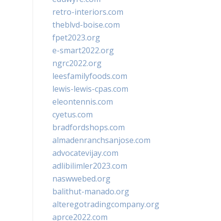
retro-interiors.com
theblvd-boise.com
fpet2023.org
e-smart2022.org
ngrc2022.org
leesfamilyfoods.com
lewis-lewis-cpas.com
eleontennis.com
cyetus.com
bradfordshops.com
almadenranchsanjose.com
advocatevijay.com
adlibilimler2023.com
naswwebed.org
balithut-manado.org
alteregotradingcompany.org
aprce2022.com