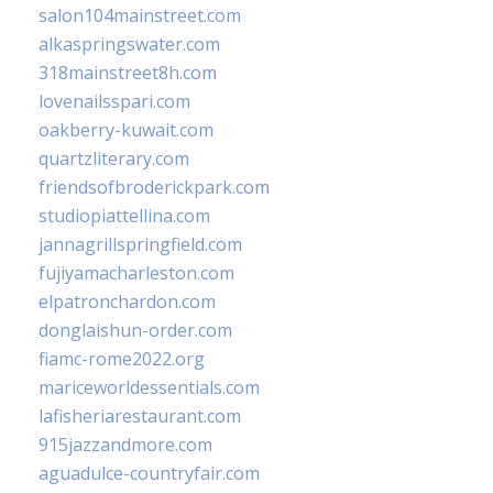
salon104mainstreet.com
alkaspringswater.com
318mainstreet8h.com
lovenailsspari.com
oakberry-kuwait.com
quartzliterary.com
friendsofbroderickpark.com
studiopiattellina.com
jannagrillspringfield.com
fujiyamacharleston.com
elpatronchardon.com
donglaishun-order.com
fiamc-rome2022.org
mariceworldessentials.com
lafisheriarestaurant.com
915jazzandmore.com
aguadulce-countryfair.com