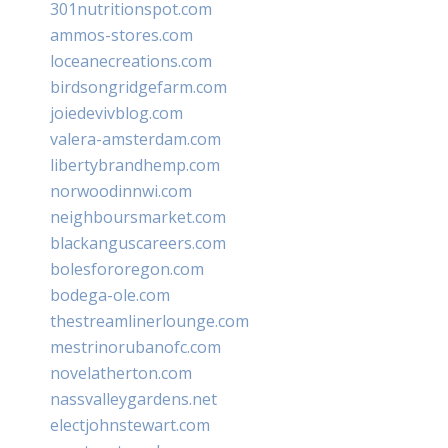
301nutritionspot.com
ammos-stores.com
loceanecreations.com
birdsongridgefarm.com
joiedevivblog.com
valera-amsterdam.com
libertybrandhemp.com
norwoodinnwi.com
neighboursmarket.com
blackanguscareers.com
bolesfororegon.com
bodega-ole.com
thestreamlinerlounge.com
mestrinorubanofc.com
novelatherton.com
nassvalleygardens.net
electjohnstewart.com