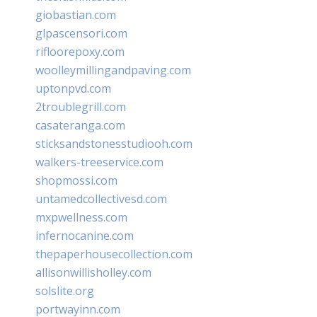
giobastian.com
glpascensori.com
rifloorepoxy.com
woolleymillingandpaving.com
uptonpvd.com
2troublegrill.com
casateranga.com
sticksandstonesstudiooh.com
walkers-treeservice.com
shopmossi.com
untamedcollectivesd.com
mxpwellness.com
infernocanine.com
thepaperhousecollection.com
allisonwillisholley.com
solslite.org
portwayinn.com