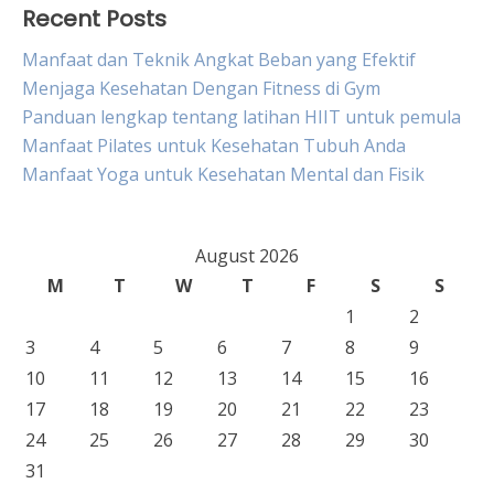
Recent Posts
Manfaat dan Teknik Angkat Beban yang Efektif
Menjaga Kesehatan Dengan Fitness di Gym
Panduan lengkap tentang latihan HIIT untuk pemula
Manfaat Pilates untuk Kesehatan Tubuh Anda
Manfaat Yoga untuk Kesehatan Mental dan Fisik
August 2026
M
T
W
T
F
S
S
1
2
3
4
5
6
7
8
9
10
11
12
13
14
15
16
17
18
19
20
21
22
23
24
25
26
27
28
29
30
31