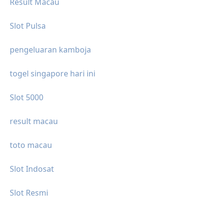
Result Macau
Slot Pulsa
pengeluaran kamboja
togel singapore hari ini
Slot 5000
result macau
toto macau
Slot Indosat
Slot Resmi