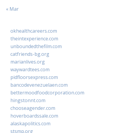
« Mar
okhealthcareers.com
theintexperience.com
unboundedthefilm.com
catfriends-bg.org
marianlives.org
waywardtees.com
pidfloorsexpress.com
bancodevenezuelaen.com
bettermoodfoodcorporation.com
hingstonnt.com
chooseagender.com
hoverboardssale.com
alaskapolitics.com
stsmp.org