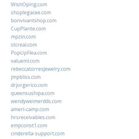
WishOping.com
shoplegacee.com
bonvivantshop.com
CupPlante.com
mpzin.com
stcreal.com
PopUpFlea.com
valueml.com
rebeccatorresjewelry.com
jmpbliss.com
drjorgerico.com
queensushipa.com
wendyweimerdds.com
ameri-camp.com
hrsreceivables.com
empconst1.com
cinderella-support.com