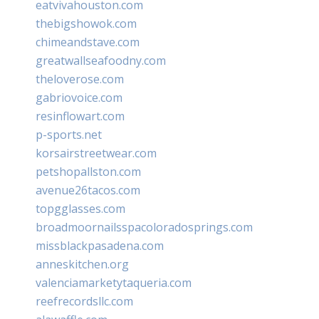
eatvivahouston.com
thebigshowok.com
chimeandstave.com
greatwallseafoodny.com
theloverose.com
gabriovoice.com
resinflowart.com
p-sports.net
korsairstreetwear.com
petshopallston.com
avenue26tacos.com
topgglasses.com
broadmoornailsspacoloradosprings.com
missblackpasadena.com
anneskitchen.org
valenciamarketytaqueria.com
reefrecordsllc.com