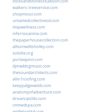
sticksandstonesstudiooh.com
walkers-treeservice.com
shopmossi.com
untamedcollectivesd.com
mxpwellness.com
infernocanine.com
thepaperhousecollection.com
allisonwillisholley.com
solslite.org
portwayinn.com
djmaddogmusic.com
thesoundarchitects.com
allin1roofing.com
keepjudgewebb.com
anatomyofadventure.com
drivancastillo.com
cmmedspa.com
midletontkd.com