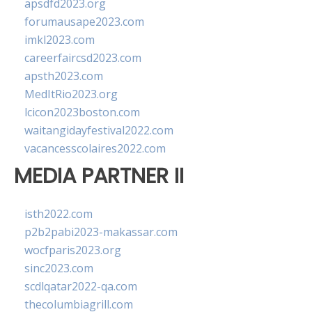
apsdfd2023.org
forumausape2023.com
imkl2023.com
careerfaircsd2023.com
apsth2023.com
MedItRio2023.org
lcicon2023boston.com
waitangidayfestival2022.com
vacancesscolaires2022.com
MEDIA PARTNER II
isth2022.com
p2b2pabi2023-makassar.com
wocfparis2023.org
sinc2023.com
scdlqatar2022-qa.com
thecolumbiagrill.com