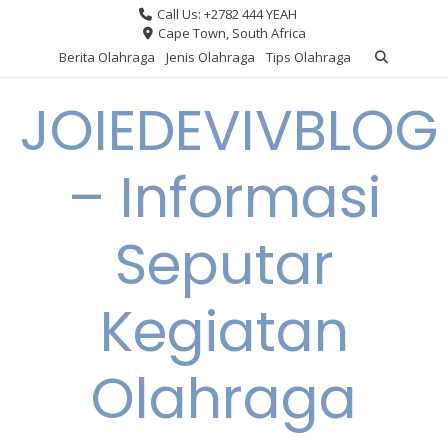
Skip
Call Us: +2782 444 YEAH
to
Cape Town, South Africa
content
Berita Olahraga
Jenis Olahraga
Tips Olahraga
JOIEDEVIVBLOG
– Informasi
Seputar
Kegiatan
Olahraga