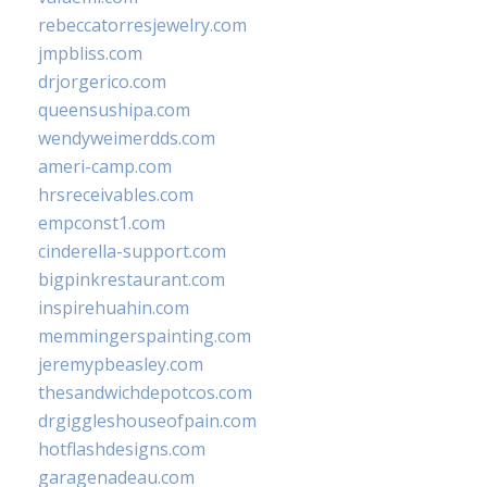
rebeccatorresjewelry.com
jmpbliss.com
drjorgerico.com
queensushipa.com
wendyweimerdds.com
ameri-camp.com
hrsreceivables.com
empconst1.com
cinderella-support.com
bigpinkrestaurant.com
inspirehuahin.com
memmingerspainting.com
jeremypbeasley.com
thesandwichdepotcos.com
drgiggleshouseofpain.com
hotflashdesigns.com
garagenadeau.com