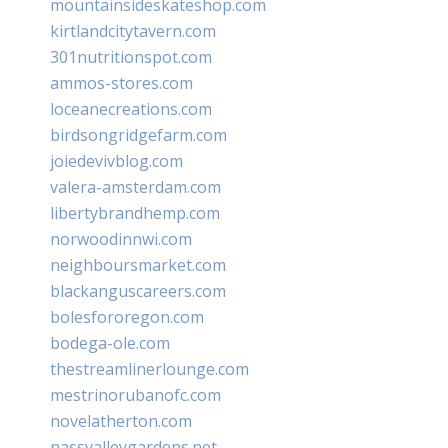
mountainsideskateshop.com
kirtlandcitytavern.com
301nutritionspot.com
ammos-stores.com
loceanecreations.com
birdsongridgefarm.com
joiedevivblog.com
valera-amsterdam.com
libertybrandhemp.com
norwoodinnwi.com
neighboursmarket.com
blackanguscareers.com
bolesfororegon.com
bodega-ole.com
thestreamlinerlounge.com
mestrinorubanofc.com
novelatherton.com
nassvalleygardens.net