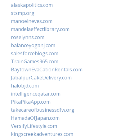
alaskapolitics.com
stsmp.org
manoelneves.com
mandelaeffectlibrary.com
roselynns.com
balanceyoganj.com
salesforceblogs.com
TrainGames365.com
BaytownEvaCationRentals.com
JabalpurCakeDelivery.com
halobjd.com
intelligenceqatar.com
PikaPikaApp.com
takecareofbusinessdfw.org
HamadaOfJapan.com
VersifyLifestyle.com
kingscreekadventures.com