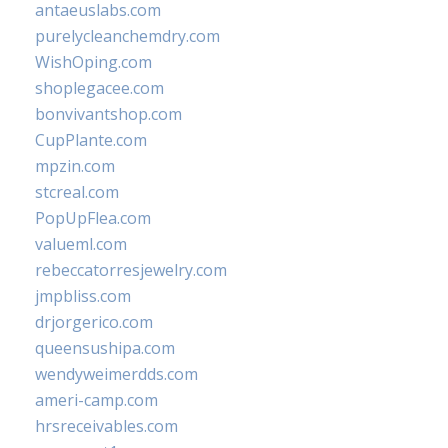
antaeuslabs.com
purelycleanchemdry.com
WishOping.com
shoplegacee.com
bonvivantshop.com
CupPlante.com
mpzin.com
stcreal.com
PopUpFlea.com
valueml.com
rebeccatorresjewelry.com
jmpbliss.com
drjorgerico.com
queensushipa.com
wendyweimerdds.com
ameri-camp.com
hrsreceivables.com