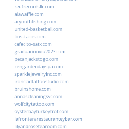
reefrecordsllc.com
alawaffle.com
aryouthfishing.com
united-basketball.com
tios-tacos.com
cafecito-satx.com
graduacionviu2023.com
pecanjackstogo.com
zengardendayspa.com
sparklejewelryinc.com
ironcladtattoostudio.com
bruinshome.com
annascleaningsvc.com
wolfcitytattoo.com
oysterbayturkeytrot.com
lafronterarestauranteybar.com
lilyandrosetearoom.com