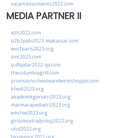
vacancesscolaires2022.com
MEDIA PARTNER II
isth2022.com
p2b2pabi2023-makassar.com
wocfparis2023.org
sinc2023.com
scdlqatar2022-qa.com
thecolumbiagrill.com
provisionscheeseandwineshoppe.com
khedi2023.org
akademikgeriatri2023.org
marmarapediatri2023.org
emchie2023.org
girisimselradyoloji2022.org
utcd2022.org
biosensor2022.org