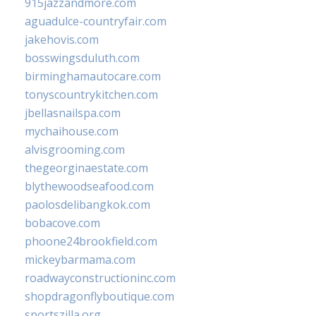
915jazzandmore.com
aguadulce-countryfair.com
jakehovis.com
bosswingsduluth.com
birminghamautocare.com
tonyscountrykitchen.com
jbellasnailspa.com
mychaihouse.com
alvisgrooming.com
thegeorginaestate.com
blythewoodseafood.com
paolosdelibangkok.com
bobacove.com
phoone24brookfield.com
mickeybarmama.com
roadwayconstructioninc.com
shopdragonflyboutique.com
sportszilla.org