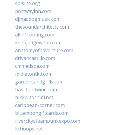
solslite.org
portwayinn.com
djmaddogmusic.com
thesoundarchitects.com
allin1roofing.com
keepjudgewebb.com
anatomyofadventure.com
drivancastillo.com
cmmedspa.com
midletontkd.com
gardensandgrills.com
basilfoodwine.com
nikko-tochigi.net
caribbean-corner.com
bluemoongiftcards.com
rivercitysteampunkexpo.com
kchoops.net