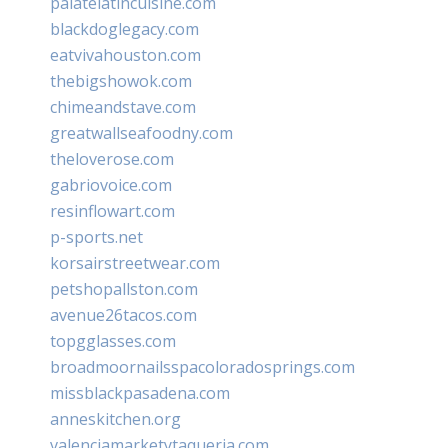
palatelatincuisine.com
blackdoglegacy.com
eatvivahouston.com
thebigshowok.com
chimeandstave.com
greatwallseafoodny.com
theloverose.com
gabriovoice.com
resinflowart.com
p-sports.net
korsairstreetwear.com
petshopallston.com
avenue26tacos.com
topgglasses.com
broadmoornailsspacoloradosprings.com
missblackpasadena.com
anneskitchen.org
valenciamarketytaqueria.com