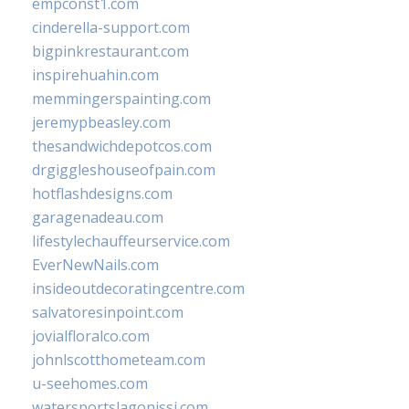
empconst1.com
cinderella-support.com
bigpinkrestaurant.com
inspirehuahin.com
memmingerspainting.com
jeremypbeasley.com
thesandwichdepotcos.com
drgiggleshouseofpain.com
hotflashdesigns.com
garagenadeau.com
lifestylechauffeurservice.com
EverNewNails.com
insideoutdecoratingcentre.com
salvatoresinpoint.com
jovialfloralco.com
johnlscotthometeam.com
u-seehomes.com
watersportslagonissi.com