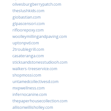
olivesburgberrypatch.com
theslushkids.com
giobastian.com
glpascensori.com
rifloorepoxy.com
woolleymillingandpaving.com
uptonpvd.com
2troublegrill.com
casateranga.com
sticksandstonesstudiooh.com
walkers-treeservice.com
shopmossi.com
untamedcollectivesd.com
mxpwellness.com
infernocanine.com
thepaperhousecollection.com
allisonwillisholley.com