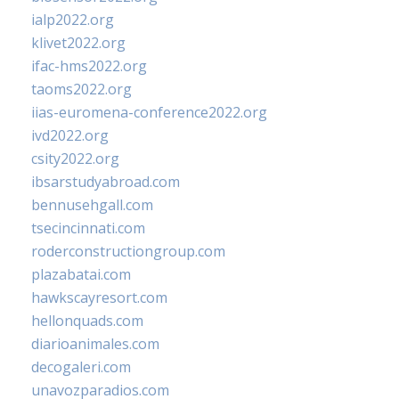
ialp2022.org
klivet2022.org
ifac-hms2022.org
taoms2022.org
iias-euromena-conference2022.org
ivd2022.org
csity2022.org
ibsarstudyabroad.com
bennusehgall.com
tsecincinnati.com
roderconstructiongroup.com
plazabatai.com
hawkscayresort.com
hellonquads.com
diarioanimales.com
decogaleri.com
unavozparadios.com