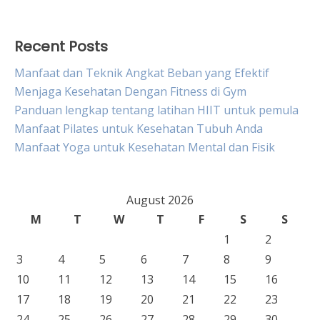
for:
Recent Posts
Manfaat dan Teknik Angkat Beban yang Efektif
Menjaga Kesehatan Dengan Fitness di Gym
Panduan lengkap tentang latihan HIIT untuk pemula
Manfaat Pilates untuk Kesehatan Tubuh Anda
Manfaat Yoga untuk Kesehatan Mental dan Fisik
August 2026
M
T
W
T
F
S
S
1
2
3
4
5
6
7
8
9
10
11
12
13
14
15
16
17
18
19
20
21
22
23
24
25
26
27
28
29
30