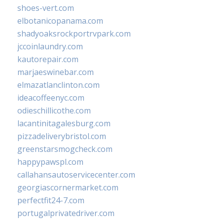
shoes-vert.com
elbotanicopanama.com
shadyoaksrockportrvpark.com
jccoinlaundry.com
kautorepair.com
marjaeswinebar.com
elmazatlanclinton.com
ideacoffeenyc.com
odieschillicothe.com
lacantinitagalesburg.com
pizzadeliverybristol.com
greenstarsmogcheck.com
happypawspl.com
callahansautoservicecenter.com
georgiascornermarket.com
perfectfit24-7.com
portugalprivatedriver.com