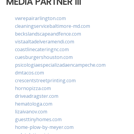
MEDIA PARTNER III
vwrepairarlington.com
cleaningservicebaltimore-md.com
beckslandscapeandfence.com
vistaaltadelveramendi.com
coastlinecateringnc.com
cuesburgershouston.com
psicologiaespecializadaencampeche.com
dmtacos.com
crescentstreetprinting.com
hornopizza.com
driveadragster.com
hematologa.com
lizaivanov.com
guesttinyhomes.com
home-plow-by-meyer.com