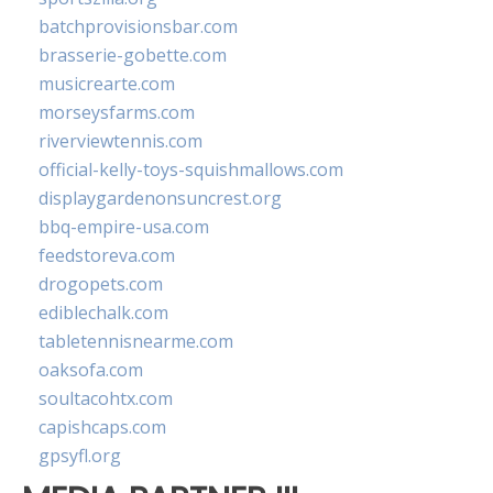
batchprovisionsbar.com
brasserie-gobette.com
musicrearte.com
morseysfarms.com
riverviewtennis.com
official-kelly-toys-squishmallows.com
displaygardenonsuncrest.org
bbq-empire-usa.com
feedstoreva.com
drogopets.com
ediblechalk.com
tabletennisnearme.com
oaksofa.com
soultacohtx.com
capishcaps.com
gpsyfl.org