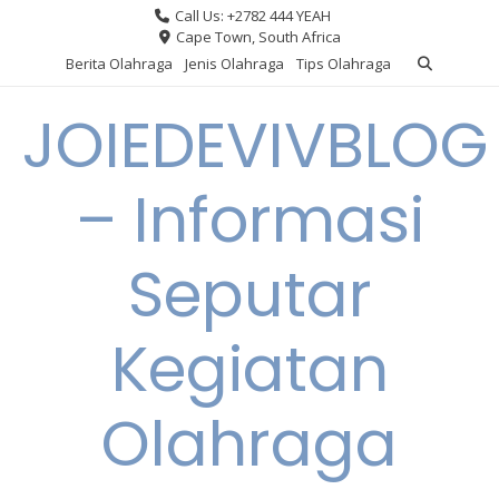
Skip
Call Us: +2782 444 YEAH
to
Cape Town, South Africa
content
Berita Olahraga
Jenis Olahraga
Tips Olahraga
JOIEDEVIVBLOG
– Informasi
Seputar
Kegiatan
Olahraga