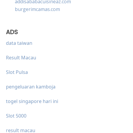
addisababacuisineaz.com
burgerimcamas.com
ADS
data taiwan
Result Macau
Slot Pulsa
pengeluaran kamboja
togel singapore hari ini
Slot 5000
result macau