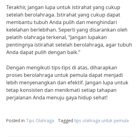
Terakhir, jangan lupa untuk istirahat yang cukup
setelah berolahraga. Istirahat yang cukup dapat
membantu tubuh Anda pulih dan menghindari
kelelahan berlebihan. Seperti yang disarankan oleh
pelatih olahraga terkenal, “Jangan lupakan
pentingnya istirahat setelah berolahraga, agar tubuh
Anda dapat pulih dengan baik.”
Dengan mengikuti tips-tips di atas, diharapkan
proses berolahraga untuk pemula dapat menjadi
lebih menyenangkan dan efektif. Jangan lupa untuk
tetap konsisten dan menikmati setiap tahapan
perjalanan Anda menuju gaya hidup sehat!
Posted in
Tips Olahraga
Tagged
tips olahraga untuk pemula