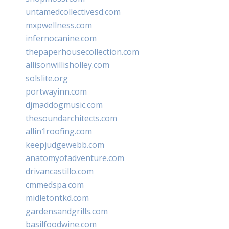
untamedcollectivesd.com
mxpwellness.com
infernocanine.com
thepaperhousecollection.com
allisonwillisholley.com
solslite.org
portwayinn.com
djmaddogmusic.com
thesoundarchitects.com
allin1roofing.com
keepjudgewebb.com
anatomyofadventure.com
drivancastillo.com
cmmedspa.com
midletontkd.com
gardensandgrills.com
basilfoodwine.com