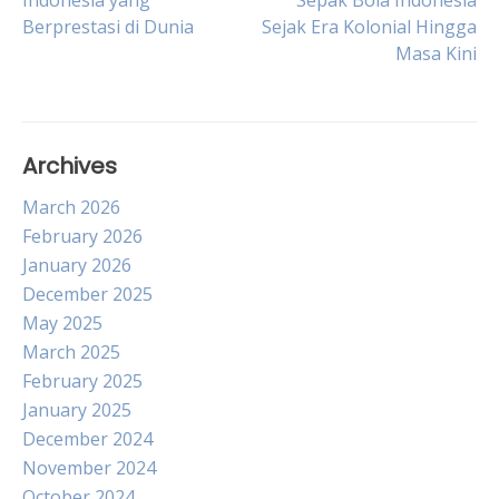
Indonesia yang
Sepak Bola Indonesia
Berprestasi di Dunia
Sejak Era Kolonial Hingga
navigation
Masa Kini
Archives
March 2026
February 2026
January 2026
December 2025
May 2025
March 2025
February 2025
January 2025
December 2024
November 2024
October 2024