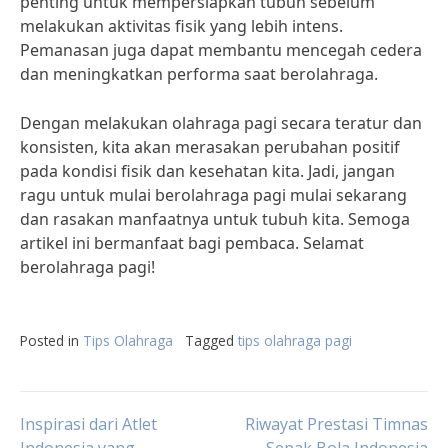
penting untuk mempersiapkan tubuh sebelum
melakukan aktivitas fisik yang lebih intens.
Pemanasan juga dapat membantu mencegah cedera
dan meningkatkan performa saat berolahraga.
Dengan melakukan olahraga pagi secara teratur dan
konsisten, kita akan merasakan perubahan positif
pada kondisi fisik dan kesehatan kita. Jadi, jangan
ragu untuk mulai berolahraga pagi mulai sekarang
dan rasakan manfaatnya untuk tubuh kita. Semoga
artikel ini bermanfaat bagi pembaca. Selamat
berolahraga pagi!
Posted in
Tips Olahraga
Tagged
tips olahraga pagi
Post
Inspirasi dari Atlet
Riwayat Prestasi Timnas