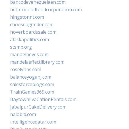
bancodevenezuelaen.com
bettermoodfoodcorporation.com
hingstonnt.com
chooseagender.com
hoverboardssale.com
alaskapolitics.com
stsmp.org
manoelneves.com
mandelaeffectlibrary.com
roselynns.com
balanceyoganj.com
salesforceblogs.com
TrainGames365.com
BaytownEvaCationRentals.com
JabalpurCakeDelivery.com
halobjd.com
intelligenceqatar.com