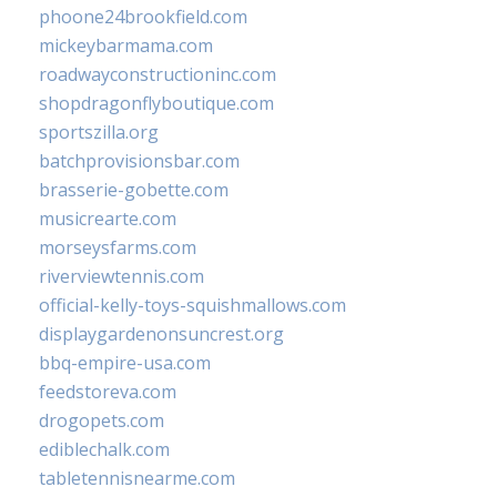
phoone24brookfield.com
mickeybarmama.com
roadwayconstructioninc.com
shopdragonflyboutique.com
sportszilla.org
batchprovisionsbar.com
brasserie-gobette.com
musicrearte.com
morseysfarms.com
riverviewtennis.com
official-kelly-toys-squishmallows.com
displaygardenonsuncrest.org
bbq-empire-usa.com
feedstoreva.com
drogopets.com
ediblechalk.com
tabletennisnearme.com