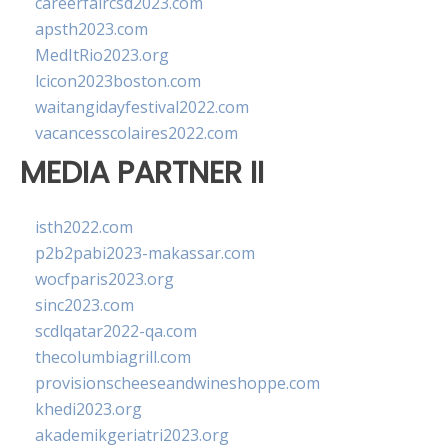
careerfaircsd2023.com
apsth2023.com
MedItRio2023.org
lcicon2023boston.com
waitangidayfestival2022.com
vacancesscolaires2022.com
MEDIA PARTNER II
isth2022.com
p2b2pabi2023-makassar.com
wocfparis2023.org
sinc2023.com
scdlqatar2022-qa.com
thecolumbiagrill.com
provisionscheeseandwineshoppe.com
khedi2023.org
akademikgeriatri2023.org