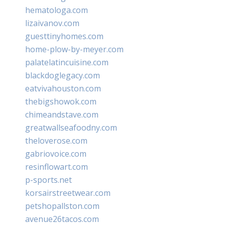
hematologa.com
lizaivanov.com
guesttinyhomes.com
home-plow-by-meyer.com
palatelatincuisine.com
blackdoglegacy.com
eatvivahouston.com
thebigshowok.com
chimeandstave.com
greatwallseafoodny.com
theloverose.com
gabriovoice.com
resinflowart.com
p-sports.net
korsairstreetwear.com
petshopallston.com
avenue26tacos.com