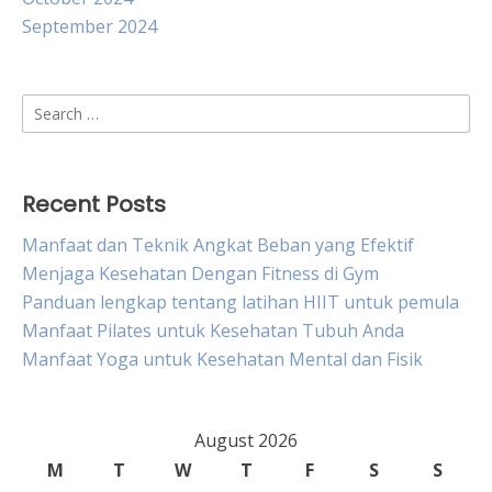
September 2024
Search
for:
Recent Posts
Manfaat dan Teknik Angkat Beban yang Efektif
Menjaga Kesehatan Dengan Fitness di Gym
Panduan lengkap tentang latihan HIIT untuk pemula
Manfaat Pilates untuk Kesehatan Tubuh Anda
Manfaat Yoga untuk Kesehatan Mental dan Fisik
August 2026
M
T
W
T
F
S
S