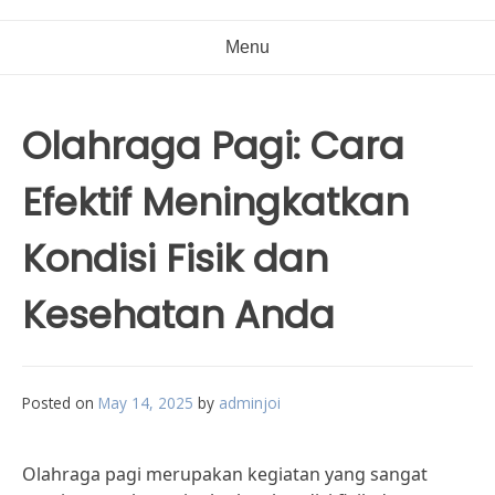
Menu
Olahraga Pagi: Cara
Efektif Meningkatkan
Kondisi Fisik dan
Kesehatan Anda
Posted on
May 14, 2025
by
adminjoi
Olahraga pagi merupakan kegiatan yang sangat