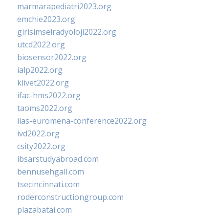
marmarapediatri2023.org
emchie2023.org
girisimselradyoloji2022.org
utcd2022.org
biosensor2022.org
ialp2022.org
klivet2022.org
ifac-hms2022.org
taoms2022.org
iias-euromena-conference2022.org
ivd2022.org
csity2022.org
ibsarstudyabroad.com
bennusehgall.com
tsecincinnati.com
roderconstructiongroup.com
plazabatai.com