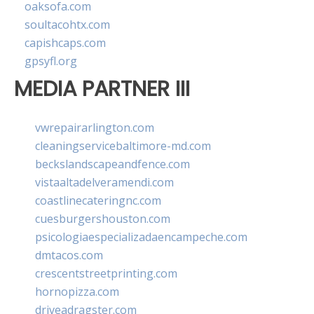
oaksofa.com
soultacohtx.com
capishcaps.com
gpsyfl.org
MEDIA PARTNER III
vwrepairarlington.com
cleaningservicebaltimore-md.com
beckslandscapeandfence.com
vistaaltadelveramendi.com
coastlinecateringnc.com
cuesburgershouston.com
psicologiaespecializadaencampeche.com
dmtacos.com
crescentstreetprinting.com
hornopizza.com
driveadragster.com