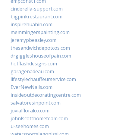
empconst1.com
cinderella-support.com
bigpinkrestaurant.com
inspirehuahin.com
memmingerspainting.com
jeremypbeasley.com
thesandwichdepotcos.com
drgiggleshouseofpain.com
hotflashdesigns.com
garagenadeau.com
lifestylechauffeurservice.com
EverNewNails.com
insideoutdecoratingcentre.com
salvatoresinpoint.com
jovialfloralco.com
johnlscotthometeam.com
u-seehomes.com
watersportslagonissi.com