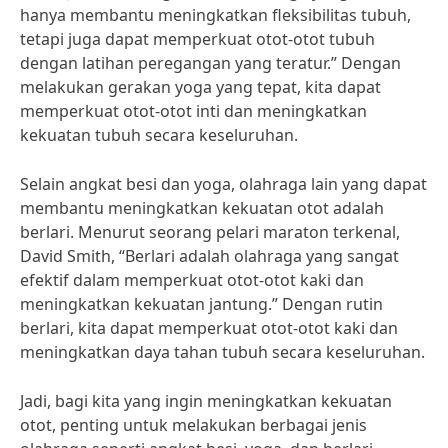
hanya membantu meningkatkan fleksibilitas tubuh,
tetapi juga dapat memperkuat otot-otot tubuh
dengan latihan peregangan yang teratur.” Dengan
melakukan gerakan yoga yang tepat, kita dapat
memperkuat otot-otot inti dan meningkatkan
kekuatan tubuh secara keseluruhan.
Selain angkat besi dan yoga, olahraga lain yang dapat
membantu meningkatkan kekuatan otot adalah
berlari. Menurut seorang pelari maraton terkenal,
David Smith, “Berlari adalah olahraga yang sangat
efektif dalam memperkuat otot-otot kaki dan
meningkatkan kekuatan jantung.” Dengan rutin
berlari, kita dapat memperkuat otot-otot kaki dan
meningkatkan daya tahan tubuh secara keseluruhan.
Jadi, bagi kita yang ingin meningkatkan kekuatan
otot, penting untuk melakukan berbagai jenis