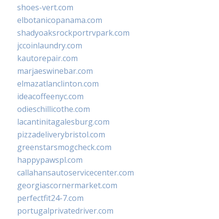
shoes-vert.com
elbotanicopanama.com
shadyoaksrockportrvpark.com
jccoinlaundry.com
kautorepair.com
marjaeswinebar.com
elmazatlanclinton.com
ideacoffeenyc.com
odieschillicothe.com
lacantinitagalesburg.com
pizzadeliverybristol.com
greenstarsmogcheck.com
happypawspl.com
callahansautoservicecenter.com
georgiascornermarket.com
perfectfit24-7.com
portugalprivatedriver.com