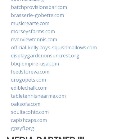
batchprovisionsbar.com
brasserie-gobette.com
musicrearte.com
morseysfarms.com
riverviewtennis.com
official-kelly-toys-squishmallows.com
displaygardenonsuncrest.org
bbq-empire-usa.com
feedstoreva.com
drogopets.com
ediblechalk.com
tabletennisnearme.com
oaksofa.com
soultacohtx.com
capishcaps.com
gpsyfl.org