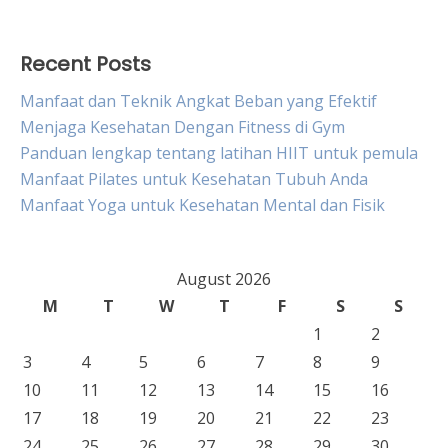
Recent Posts
Manfaat dan Teknik Angkat Beban yang Efektif
Menjaga Kesehatan Dengan Fitness di Gym
Panduan lengkap tentang latihan HIIT untuk pemula
Manfaat Pilates untuk Kesehatan Tubuh Anda
Manfaat Yoga untuk Kesehatan Mental dan Fisik
August 2026
M
T
W
T
F
S
S
1
2
3
4
5
6
7
8
9
10
11
12
13
14
15
16
17
18
19
20
21
22
23
24
25
26
27
28
29
30