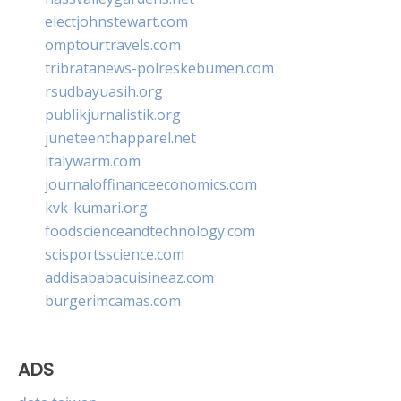
electjohnstewart.com
omptourtravels.com
tribratanews-polreskebumen.com
rsudbayuasih.org
publikjurnalistik.org
juneteenthapparel.net
italywarm.com
journaloffinanceeconomics.com
kvk-kumari.org
foodscienceandtechnology.com
scisportsscience.com
addisababacuisineaz.com
burgerimcamas.com
ADS