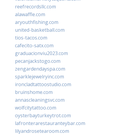
reefrecordsllc.com
alawaffle.com
aryouthfishing.com
united-basketball.com
tios-tacos.com
cafecito-satx.com
graduacionviu2023.com
pecanjackstogo.com
zengardendayspa.com
sparklejewelryinc.com
ironcladtattoostudio.com
bruinshome.com
annascleaningsvc.com
wolfcitytattoo.com
oysterbayturkeytrot.com
lafronterarestauranteybar.com
lilyandrosetearoom.com