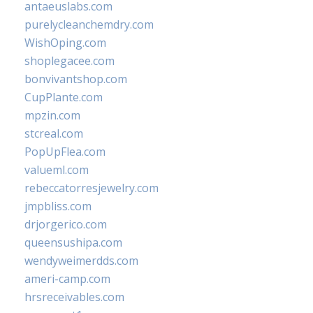
antaeuslabs.com
purelycleanchemdry.com
WishOping.com
shoplegacee.com
bonvivantshop.com
CupPlante.com
mpzin.com
stcreal.com
PopUpFlea.com
valueml.com
rebeccatorresjewelry.com
jmpbliss.com
drjorgerico.com
queensushipa.com
wendyweimerdds.com
ameri-camp.com
hrsreceivables.com