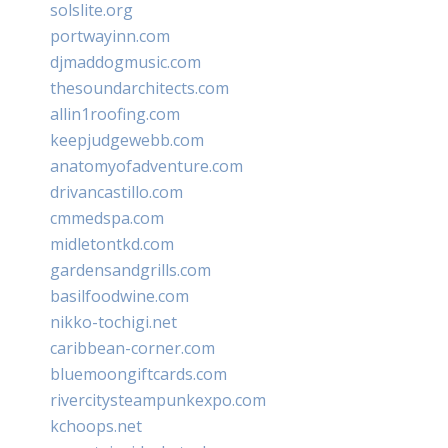
solslite.org
portwayinn.com
djmaddogmusic.com
thesoundarchitects.com
allin1roofing.com
keepjudgewebb.com
anatomyofadventure.com
drivancastillo.com
cmmedspa.com
midletontkd.com
gardensandgrills.com
basilfoodwine.com
nikko-tochigi.net
caribbean-corner.com
bluemoongiftcards.com
rivercitysteampunkexpo.com
kchoops.net