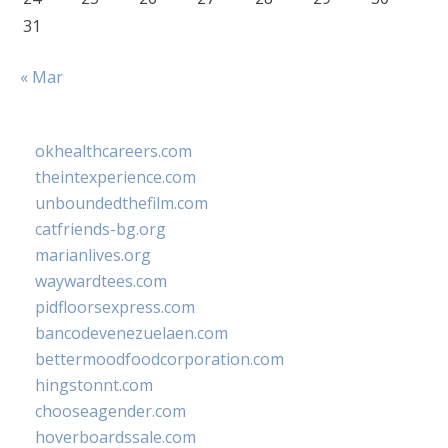
31
« Mar
okhealthcareers.com
theintexperience.com
unboundedthefilm.com
catfriends-bg.org
marianlives.org
waywardtees.com
pidfloorsexpress.com
bancodevenezuelaen.com
bettermoodfoodcorporation.com
hingstonnt.com
chooseagender.com
hoverboardssale.com