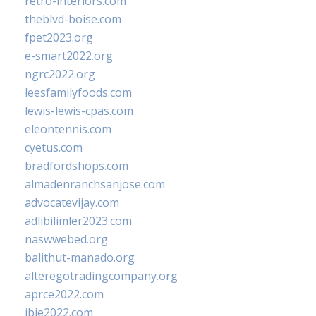
retro-interiors.com
theblvd-boise.com
fpet2023.org
e-smart2022.org
ngrc2022.org
leesfamilyfoods.com
lewis-lewis-cpas.com
eleontennis.com
cyetus.com
bradfordshops.com
almadenranchsanjose.com
advocatevijay.com
adlibilimler2023.com
naswwebed.org
balithut-manado.org
alteregotradingcompany.org
aprce2022.com
ibie2022.com