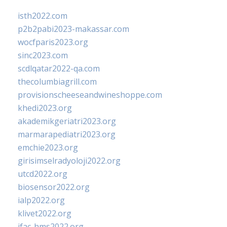
isth2022.com
p2b2pabi2023-makassar.com
wocfparis2023.org
sinc2023.com
scdlqatar2022-qa.com
thecolumbiagrill.com
provisionscheeseandwineshoppe.com
khedi2023.org
akademikgeriatri2023.org
marmarapediatri2023.org
emchie2023.org
girisimselradyoloji2022.org
utcd2022.org
biosensor2022.org
ialp2022.org
klivet2022.org
ifac-hms2022.org