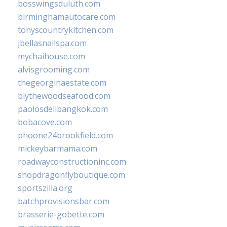
bosswingsduluth.com
birminghamautocare.com
tonyscountrykitchen.com
jbellasnailspa.com
mychaihouse.com
alvisgrooming.com
thegeorginaestate.com
blythewoodseafood.com
paolosdelibangkok.com
bobacove.com
phoone24brookfield.com
mickeybarmama.com
roadwayconstructioninc.com
shopdragonflyboutique.com
sportszilla.org
batchprovisionsbar.com
brasserie-gobette.com