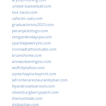
united-basketball.com
tios-tacos.com
cafecito-satx.com
graduacionviu2023.com
pecanjackstogo.com
zengardendayspa.com
sparklejewelryinc.com
ironcladtattoostudio.com
bruinshome.com
annascleaningsvc.com
wolfcitytattoo.com
oysterbayturkeytrot.com
lafronterarestauranteybar.com
lilyandrosetearoom.com
olivesburgberrypatch.com
theslushkids.com
giobastian.com