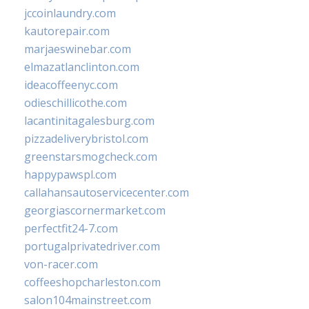
jccoinlaundry.com
kautorepair.com
marjaeswinebar.com
elmazatlanclinton.com
ideacoffeenyc.com
odieschillicothe.com
lacantinitagalesburg.com
pizzadeliverybristol.com
greenstarsmogcheck.com
happypawspl.com
callahansautoservicecenter.com
georgiascornermarket.com
perfectfit24-7.com
portugalprivatedriver.com
von-racer.com
coffeeshopcharleston.com
salon104mainstreet.com