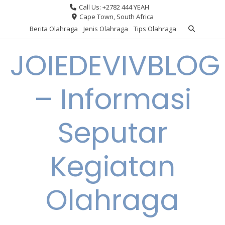
Skip
Call Us: +2782 444 YEAH
to
Cape Town, South Africa
content
Berita Olahraga
Jenis Olahraga
Tips Olahraga
JOIEDEVIVBLOG
– Informasi
Seputar
Kegiatan
Olahraga