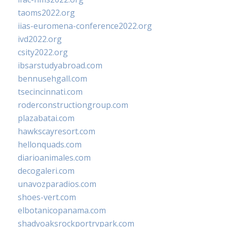
taoms2022.org
iias-euromena-conference2022.org
ivd2022.org
csity2022.org
ibsarstudyabroad.com
bennusehgall.com
tsecincinnati.com
roderconstructiongroup.com
plazabatai.com
hawkscayresort.com
hellonquads.com
diarioanimales.com
decogaleri.com
unavozparadios.com
shoes-vert.com
elbotanicopanama.com
shadyoaksrockportrvpark.com