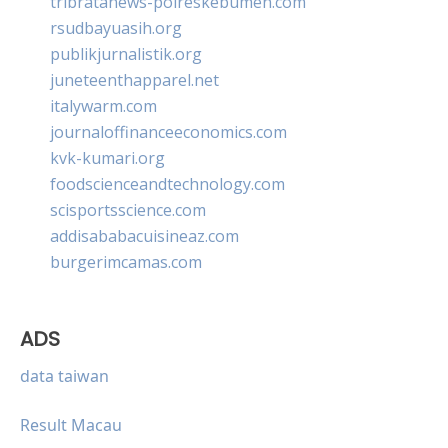
tribratanews-polreskebumen.com
rsudbayuasih.org
publikjurnalistik.org
juneteenthapparel.net
italywarm.com
journaloffinanceeconomics.com
kvk-kumari.org
foodscienceandtechnology.com
scisportsscience.com
addisababacuisineaz.com
burgerimcamas.com
ADS
data taiwan
Result Macau