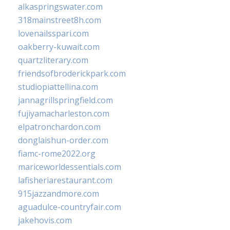
alkaspringswater.com
318mainstreet8h.com
lovenailsspari.com
oakberry-kuwait.com
quartzliterary.com
friendsofbroderickpark.com
studiopiattellina.com
jannagrillspringfield.com
fujiyamacharleston.com
elpatronchardon.com
donglaishun-order.com
fiamc-rome2022.org
mariceworldessentials.com
lafisheriarestaurant.com
915jazzandmore.com
aguadulce-countryfair.com
jakehovis.com