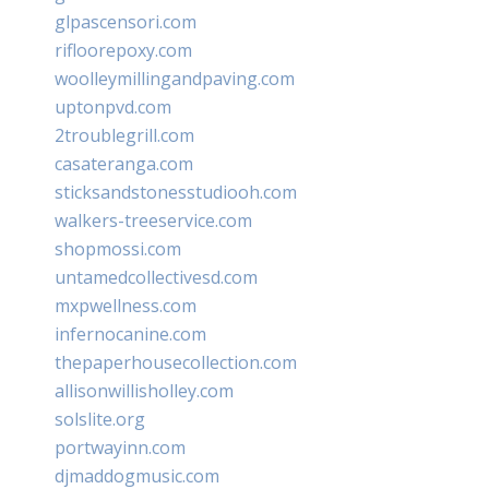
glpascensori.com
rifloorepoxy.com
woolleymillingandpaving.com
uptonpvd.com
2troublegrill.com
casateranga.com
sticksandstonesstudiooh.com
walkers-treeservice.com
shopmossi.com
untamedcollectivesd.com
mxpwellness.com
infernocanine.com
thepaperhousecollection.com
allisonwillisholley.com
solslite.org
portwayinn.com
djmaddogmusic.com