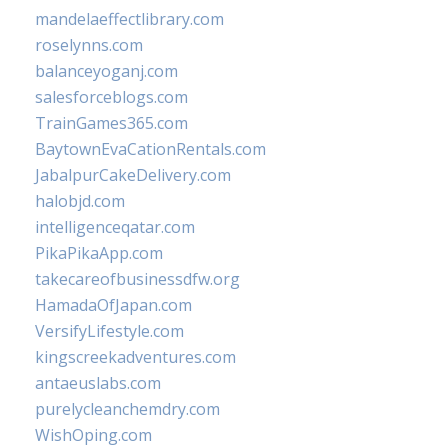
mandelaeffectlibrary.com
roselynns.com
balanceyoganj.com
salesforceblogs.com
TrainGames365.com
BaytownEvaCationRentals.com
JabalpurCakeDelivery.com
halobjd.com
intelligenceqatar.com
PikaPikaApp.com
takecareofbusinessdfw.org
HamadaOfJapan.com
VersifyLifestyle.com
kingscreekadventures.com
antaeuslabs.com
purelycleanchemdry.com
WishOping.com