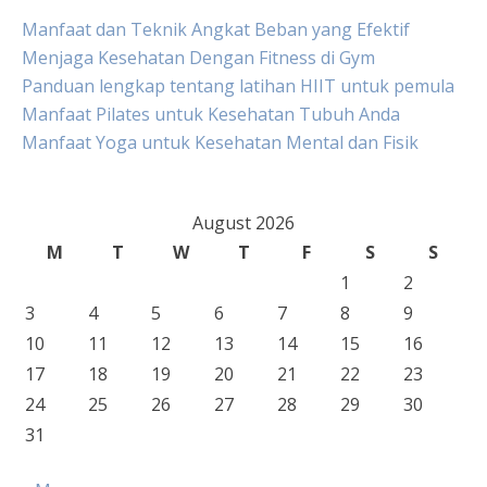
Manfaat dan Teknik Angkat Beban yang Efektif
Menjaga Kesehatan Dengan Fitness di Gym
Panduan lengkap tentang latihan HIIT untuk pemula
Manfaat Pilates untuk Kesehatan Tubuh Anda
Manfaat Yoga untuk Kesehatan Mental dan Fisik
August 2026
M
T
W
T
F
S
S
1
2
3
4
5
6
7
8
9
10
11
12
13
14
15
16
17
18
19
20
21
22
23
24
25
26
27
28
29
30
31