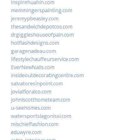
inspirehuahin.com
memmingerspainting.com
jeremypbeasley.com
thesandwichdepotcos.com
drgiggleshouseofpain.com
hotflashdesigns.com
garagenadeau.com
lifestylechauffeurservice.com
EverNewNails.com
insideoutdecoratingcentre.com
salvatoresinpoint.com
jovialfloralco.com
johnlscotthometeam.com
u-seehomes.com
watersportslagonissi.com
mischieffashion.com
eduwyre.com