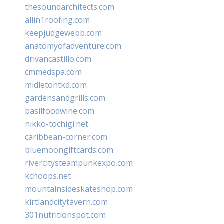
thesoundarchitects.com
allin1roofing.com
keepjudgewebb.com
anatomyofadventure.com
drivancastillo.com
cmmedspa.com
midletontkd.com
gardensandgrills.com
basilfoodwine.com
nikko-tochigi.net
caribbean-corner.com
bluemoongiftcards.com
rivercitysteampunkexpo.com
kchoops.net
mountainsideskateshop.com
kirtlandcitytavern.com
301nutritionspot.com