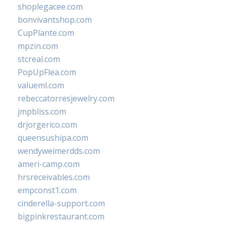
shoplegacee.com
bonvivantshop.com
CupPlante.com
mpzin.com
stcreal.com
PopUpFlea.com
valueml.com
rebeccatorresjewelry.com
jmpbliss.com
drjorgerico.com
queensushipa.com
wendyweimerdds.com
ameri-camp.com
hrsreceivables.com
empconst1.com
cinderella-support.com
bigpinkrestaurant.com