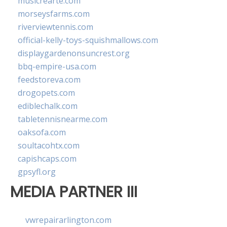
musicrearte.com
morseysfarms.com
riverviewtennis.com
official-kelly-toys-squishmallows.com
displaygardenonsuncrest.org
bbq-empire-usa.com
feedstoreva.com
drogopets.com
ediblechalk.com
tabletennisnearme.com
oaksofa.com
soultacohtx.com
capishcaps.com
gpsyfl.org
MEDIA PARTNER III
vwrepairarlington.com