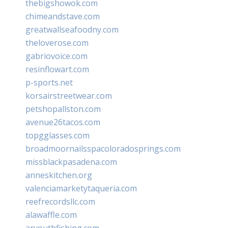
thebigshowok.com
chimeandstave.com
greatwallseafoodny.com
theloverose.com
gabriovoice.com
resinflowart.com
p-sports.net
korsairstreetwear.com
petshopallston.com
avenue26tacos.com
topgglasses.com
broadmoornailsspacoloradosprings.com
missblackpasadena.com
anneskitchen.org
valenciamarketytaqueria.com
reefrecordsllc.com
alawaffle.com
aryouthfishing.com