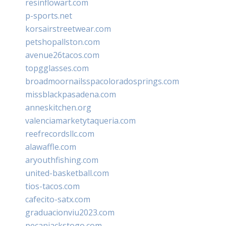
resinflowart.com
p-sports.net
korsairstreetwear.com
petshopallston.com
avenue26tacos.com
topgglasses.com
broadmoornailsspacoloradosprings.com
missblackpasadena.com
anneskitchen.org
valenciamarketytaqueria.com
reefrecordsllc.com
alawaffle.com
aryouthfishing.com
united-basketball.com
tios-tacos.com
cafecito-satx.com
graduacionviu2023.com
pecanjackstogo.com