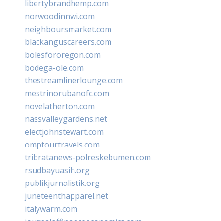
libertybrandhemp.com
norwoodinnwi.com
neighboursmarket.com
blackanguscareers.com
bolesfororegon.com
bodega-ole.com
thestreamlinerlounge.com
mestrinorubanofc.com
novelatherton.com
nassvalleygardens.net
electjohnstewart.com
omptourtravels.com
tribratanews-polreskebumen.com
rsudbayuasih.org
publikjurnalistik.org
juneteenthapparel.net
italywarm.com