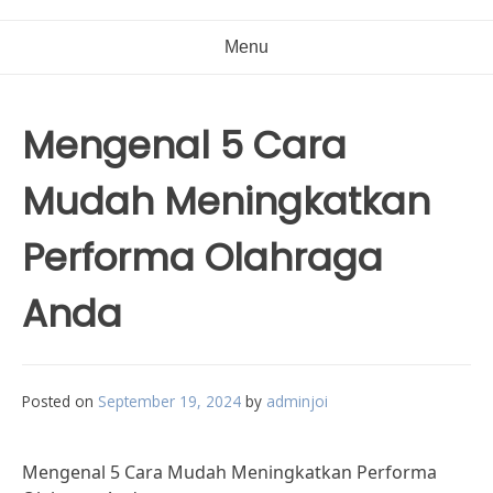
Menu
Mengenal 5 Cara
Mudah Meningkatkan
Performa Olahraga
Anda
Posted on
September 19, 2024
by
adminjoi
Mengenal 5 Cara Mudah Meningkatkan Performa