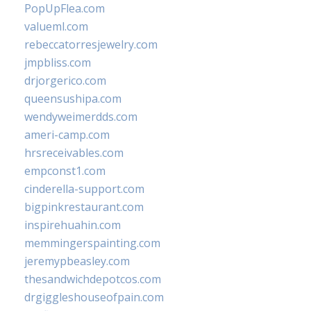
PopUpFlea.com
valueml.com
rebeccatorresjewelry.com
jmpbliss.com
drjorgerico.com
queensushipa.com
wendyweimerdds.com
ameri-camp.com
hrsreceivables.com
empconst1.com
cinderella-support.com
bigpinkrestaurant.com
inspirehuahin.com
memmingerspainting.com
jeremypbeasley.com
thesandwichdepotcos.com
drgiggleshouseofpain.com