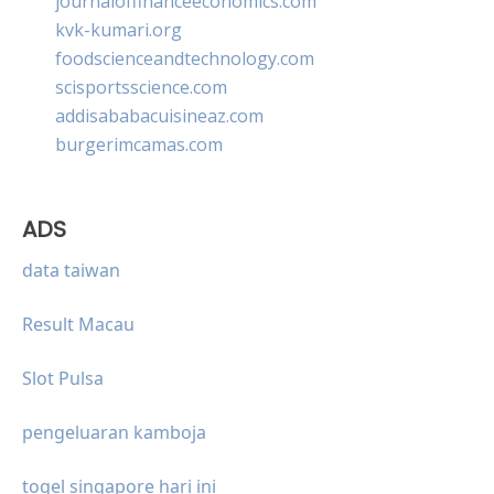
journaloffinanceeconomics.com
kvk-kumari.org
foodscienceandtechnology.com
scisportsscience.com
addisababacuisineaz.com
burgerimcamas.com
ADS
data taiwan
Result Macau
Slot Pulsa
pengeluaran kamboja
togel singapore hari ini