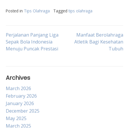
Posted in
Tips Olahraga
Tagged
tips olahraga
Post
Perjalanan Panjang Liga
Manfaat Berolahraga
Sepak Bola Indonesia
Atletik Bagi Kesehatan
Menuju Puncak Prestasi
Tubuh
navigation
Archives
March 2026
February 2026
January 2026
December 2025
May 2025
March 2025