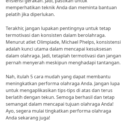
efisiensi gerakan. Jadi, pastikan untuk
memperhatikan teknik Anda dan meminta bantuan
pelatih jika diperlukan.
Terakhir, jangan lupakan pentingnya untuk tetap
termotivasi dan konsisten dalam berolahraga.
Menurut atlet Olimpiade, Michael Phelps, konsistensi
adalah kunci utama dalam mencapai kesuksesan
dalam olahraga. Jadi, tetaplah termotivasi dan jangan
pernah menyerah meskipun menghadapi tantangan.
Nah, itulah 5 cara mudah yang dapat membantu
meningkatkan performa olahraga Anda. Jangan lupa
untuk mengaplikasikan tips-tips di atas dan terus
berlatih dengan tekun. Semoga berhasil dan tetap
semangat dalam mencapai tujuan olahraga Anda!
Ayo, segera mulai tingkatkan performa olahraga
Anda sekarang juga!