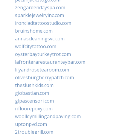
zengardendayspa.com
sparklejewelryinc.com
ironcladtattoostudio.com
bruinshome.com
annascleaningsvc.com
wolfcitytattoo.com
oysterbayturkeytrot.com
lafronterarestauranteybar.com
lilyandrosetearoom.com
olivesburgberrypatch.com
theslushkids.com
giobastian.com
glpascensori.com
rifloorepoxy.com
woolleymillingandpaving.com
uptonpvd.com
2troublegrill.com