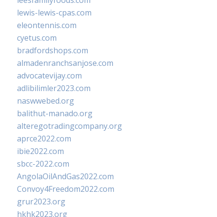
leesfamilyfoods.com
lewis-lewis-cpas.com
eleontennis.com
cyetus.com
bradfordshops.com
almadenranchsanjose.com
advocatevijay.com
adlibilimler2023.com
naswwebed.org
balithut-manado.org
alteregotradingcompany.org
aprce2022.com
ibie2022.com
sbcc-2022.com
AngolaOilAndGas2022.com
Convoy4Freedom2022.com
grur2023.org
hkhk2023.org