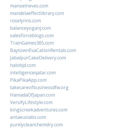
manoelneves.com
mandelaeffectlibrary.com
roselynns.com
balanceyoganj.com
salesforceblogs.com
TrainGames365.com
BaytownEvaCationRentals.com
JabalpurCakeDelivery.com
halobjd.com
intelligenceqatar.com
PikaPikaApp.com
takecareofbusinessdfw.org
HamadaOfJapan.com
VersifyLifestyle.com
kingscreekadventures.com
antaeuslabs.com
purelycleanchemdry.com