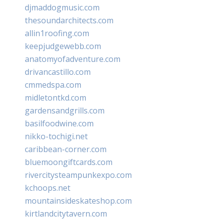
djmaddogmusic.com
thesoundarchitects.com
allin1roofing.com
keepjudgewebb.com
anatomyofadventure.com
drivancastillo.com
cmmedspa.com
midletontkd.com
gardensandgrills.com
basilfoodwine.com
nikko-tochigi.net
caribbean-corner.com
bluemoongiftcards.com
rivercitysteampunkexpo.com
kchoops.net
mountainsideskateshop.com
kirtlandcitytavern.com