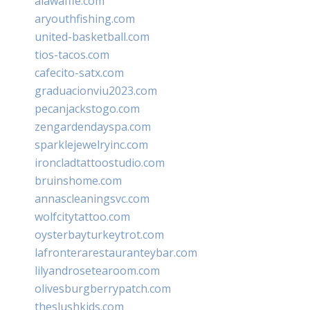
alawaffle.com
aryouthfishing.com
united-basketball.com
tios-tacos.com
cafecito-satx.com
graduacionviu2023.com
pecanjackstogo.com
zengardendayspa.com
sparklejewelryinc.com
ironcladtattoostudio.com
bruinshome.com
annascleaningsvc.com
wolfcitytattoo.com
oysterbayturkeytrot.com
lafronterarestauranteybar.com
lilyandrosetearoom.com
olivesburgberrypatch.com
theslushkids.com