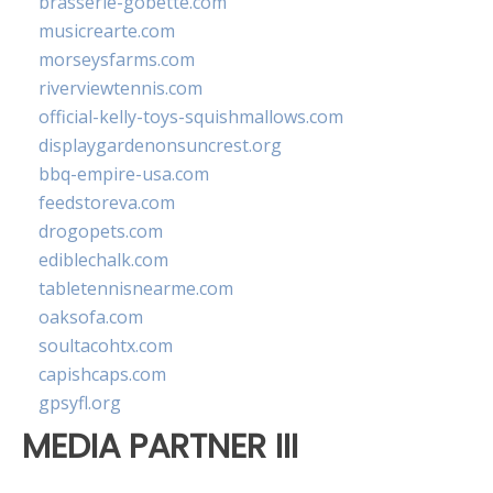
brasserie-gobette.com
musicrearte.com
morseysfarms.com
riverviewtennis.com
official-kelly-toys-squishmallows.com
displaygardenonsuncrest.org
bbq-empire-usa.com
feedstoreva.com
drogopets.com
ediblechalk.com
tabletennisnearme.com
oaksofa.com
soultacohtx.com
capishcaps.com
gpsyfl.org
MEDIA PARTNER III