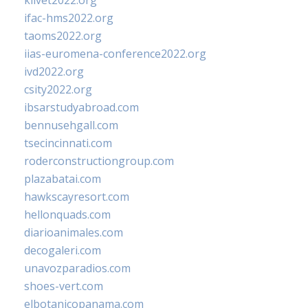
klivet2022.org
ifac-hms2022.org
taoms2022.org
iias-euromena-conference2022.org
ivd2022.org
csity2022.org
ibsarstudyabroad.com
bennusehgall.com
tsecincinnati.com
roderconstructiongroup.com
plazabatai.com
hawkscayresort.com
hellonquads.com
diarioanimales.com
decogaleri.com
unavozparadios.com
shoes-vert.com
elbotanicopanama.com