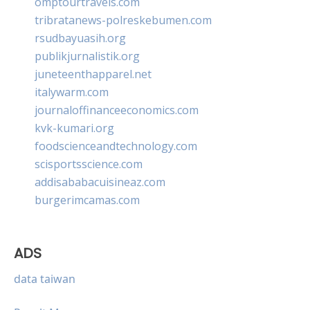
omptourtravels.com
tribratanews-polreskebumen.com
rsudbayuasih.org
publikjurnalistik.org
juneteenthapparel.net
italywarm.com
journaloffinanceeconomics.com
kvk-kumari.org
foodscienceandtechnology.com
scisportsscience.com
addisababacuisineaz.com
burgerimcamas.com
ADS
data taiwan