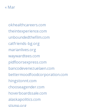
« Mar
okhealthcareers.com
theintexperience.com
unboundedthefilm.com
catfriends-bg.org
marianlives.org
waywardtees.com
pidfloorsexpress.com
bancodevenezuelaen.com
bettermoodfoodcorporation.com
hingstonnt.com
chooseagender.com
hoverboardssale.com
alaskapolitics.com
stsmp.org