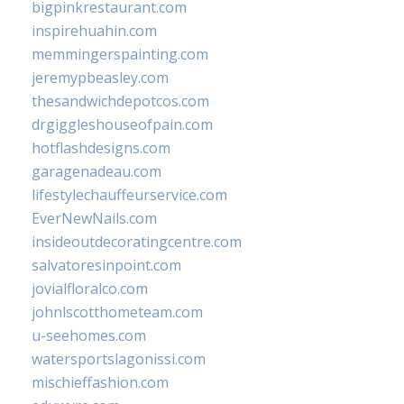
bigpinkrestaurant.com
inspirehuahin.com
memmingerspainting.com
jeremypbeasley.com
thesandwichdepotcos.com
drgiggleshouseofpain.com
hotflashdesigns.com
garagenadeau.com
lifestylechauffeurservice.com
EverNewNails.com
insideoutdecoratingcentre.com
salvatoresinpoint.com
jovialfloralco.com
johnlscotthometeam.com
u-seehomes.com
watersportslagonissi.com
mischieffashion.com