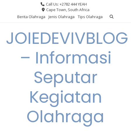
Skip
Call Us: +2782 444 YEAH
to
Cape Town, South Africa
content
Berita Olahraga
Jenis Olahraga
Tips Olahraga
JOIEDEVIVBLOG
– Informasi
Seputar
Kegiatan
Olahraga