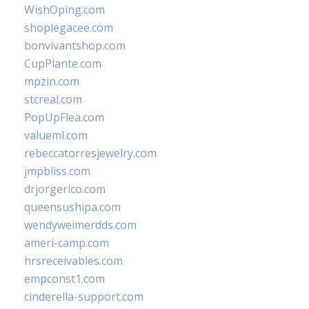
WishOping.com
shoplegacee.com
bonvivantshop.com
CupPlante.com
mpzin.com
stcreal.com
PopUpFlea.com
valueml.com
rebeccatorresjewelry.com
jmpbliss.com
drjorgerico.com
queensushipa.com
wendyweimerdds.com
ameri-camp.com
hrsreceivables.com
empconst1.com
cinderella-support.com