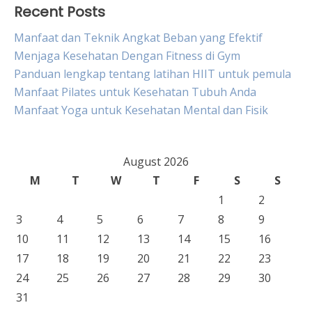
Recent Posts
Manfaat dan Teknik Angkat Beban yang Efektif
Menjaga Kesehatan Dengan Fitness di Gym
Panduan lengkap tentang latihan HIIT untuk pemula
Manfaat Pilates untuk Kesehatan Tubuh Anda
Manfaat Yoga untuk Kesehatan Mental dan Fisik
August 2026
M
T
W
T
F
S
S
1
2
3
4
5
6
7
8
9
10
11
12
13
14
15
16
17
18
19
20
21
22
23
24
25
26
27
28
29
30
31