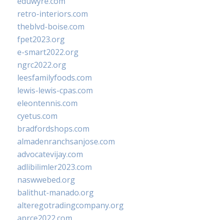
eduwyre.com
retro-interiors.com
theblvd-boise.com
fpet2023.org
e-smart2022.org
ngrc2022.org
leesfamilyfoods.com
lewis-lewis-cpas.com
eleontennis.com
cyetus.com
bradfordshops.com
almadenranchsanjose.com
advocatevijay.com
adlibilimler2023.com
naswwebed.org
balithut-manado.org
alteregotradingcompany.org
aprce2022.com