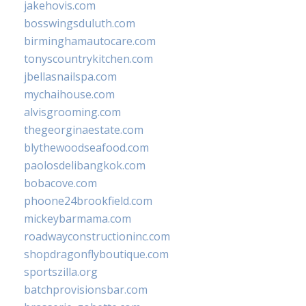
jakehovis.com
bosswingsduluth.com
birminghamautocare.com
tonyscountrykitchen.com
jbellasnailspa.com
mychaihouse.com
alvisgrooming.com
thegeorginaestate.com
blythewoodseafood.com
paolosdelibangkok.com
bobacove.com
phoone24brookfield.com
mickeybarmama.com
roadwayconstructioninc.com
shopdragonflyboutique.com
sportszilla.org
batchprovisionsbar.com