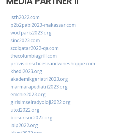
MEDIA PARTNER II
isth2022.com
p2b2pabi2023-makassar.com
wocfparis2023.org
sinc2023.com
scdlqatar2022-qa.com
thecolumbiagrill.com
provisionscheeseandwineshoppe.com
khedi2023.org
akademikgeriatri2023.org
marmarapediatri2023.org
emchie2023.org
girisimselradyoloji2022.org
utcd2022.org
biosensor2022.org
ialp2022.org