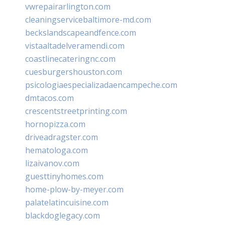
vwrepairarlington.com
cleaningservicebaltimore-md.com
beckslandscapeandfence.com
vistaaltadelveramendi.com
coastlinecateringnc.com
cuesburgershouston.com
psicologiaespecializadaencampeche.com
dmtacos.com
crescentstreetprinting.com
hornopizza.com
driveadragster.com
hematologa.com
lizaivanov.com
guesttinyhomes.com
home-plow-by-meyer.com
palatelatincuisine.com
blackdoglegacy.com