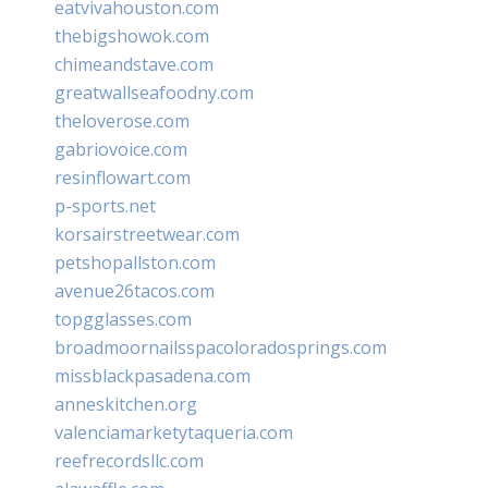
eatvivahouston.com
thebigshowok.com
chimeandstave.com
greatwallseafoodny.com
theloverose.com
gabriovoice.com
resinflowart.com
p-sports.net
korsairstreetwear.com
petshopallston.com
avenue26tacos.com
topgglasses.com
broadmoornailsspacoloradosprings.com
missblackpasadena.com
anneskitchen.org
valenciamarketytaqueria.com
reefrecordsllc.com