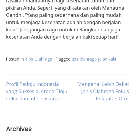
rasakan manfaatnya bagi kesehatan tubuh dan
pikiran Anda. Seperti yang dikatakan oleh Mahatma
Gandhi, “Yang paling sederhana dan paling mudah
untuk menjaga kesehatan adalah dengan berjalan
kaki.” Jadi, jangan ragu untuk melangkah dan jaga
kesehatan Anda dengan berjalan kaki setiap hari!
Posted in
Tips Olahraga
Tagged
tips olahraga jalan kaki
Post
Profil Petinju Indonesia
Mengenal Lebih Dekat
yang Sukses di Arena Tinju
Jenis Olahraga Fokus
Lokal dan Internasional
Kekuatan Otot
navigation
Archives