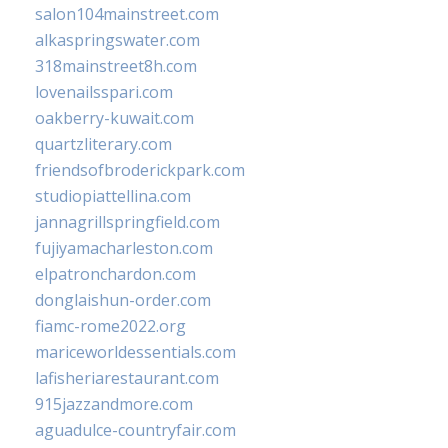
salon104mainstreet.com
alkaspringswater.com
318mainstreet8h.com
lovenailsspari.com
oakberry-kuwait.com
quartzliterary.com
friendsofbroderickpark.com
studiopiattellina.com
jannagrillspringfield.com
fujiyamacharleston.com
elpatronchardon.com
donglaishun-order.com
fiamc-rome2022.org
mariceworldessentials.com
lafisheriarestaurant.com
915jazzandmore.com
aguadulce-countryfair.com