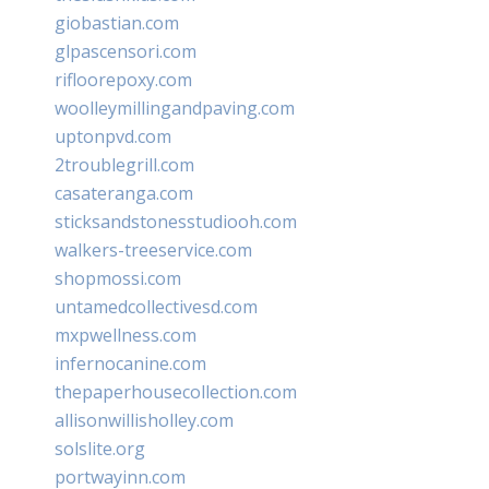
giobastian.com
glpascensori.com
rifloorepoxy.com
woolleymillingandpaving.com
uptonpvd.com
2troublegrill.com
casateranga.com
sticksandstonesstudiooh.com
walkers-treeservice.com
shopmossi.com
untamedcollectivesd.com
mxpwellness.com
infernocanine.com
thepaperhousecollection.com
allisonwillisholley.com
solslite.org
portwayinn.com