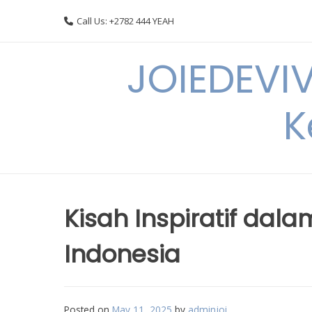
Skip
Call Us: +2782 444 YEAH
to
content
JOIEDEVI
K
Kisah Inspiratif dal
Indonesia
Posted on
May 11, 2025
by
adminjoi