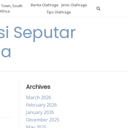
Berita Olahraga
Jenis Olahraga
 Town, South
Africa
Tips Olahraga
i Seputar
ga
Archives
March 2026
February 2026
January 2026
December 2025
May 2025