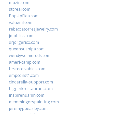
mpzin.com
stcreal.com
PopUpFlea.com
valueml.com
rebeccatorresjewelry.com
jmpbliss.com
drjorgerico.com
queensushipa.com
wendyweimerdds.com
ameri-camp.com
hrsreceivables.com
empconst1.com
cinderella-support.com
bigpinkrestaurant.com
inspirehuahin.com
memmingerspainting.com
jeremypbeasley.com