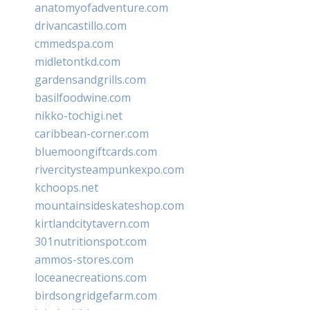
anatomyofadventure.com
drivancastillo.com
cmmedspa.com
midletontkd.com
gardensandgrills.com
basilfoodwine.com
nikko-tochigi.net
caribbean-corner.com
bluemoongiftcards.com
rivercitysteampunkexpo.com
kchoops.net
mountainsideskateshop.com
kirtlandcitytavern.com
301nutritionspot.com
ammos-stores.com
loceanecreations.com
birdsongridgefarm.com