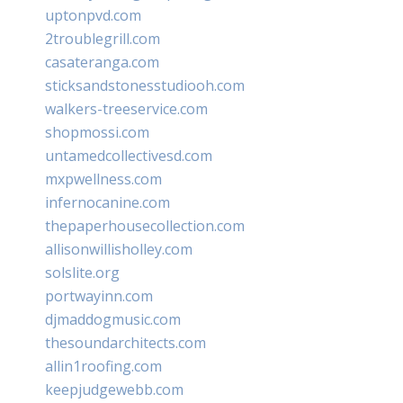
uptonpvd.com
2troublegrill.com
casateranga.com
sticksandstonesstudiooh.com
walkers-treeservice.com
shopmossi.com
untamedcollectivesd.com
mxpwellness.com
infernocanine.com
thepaperhousecollection.com
allisonwillisholley.com
solslite.org
portwayinn.com
djmaddogmusic.com
thesoundarchitects.com
allin1roofing.com
keepjudgewebb.com