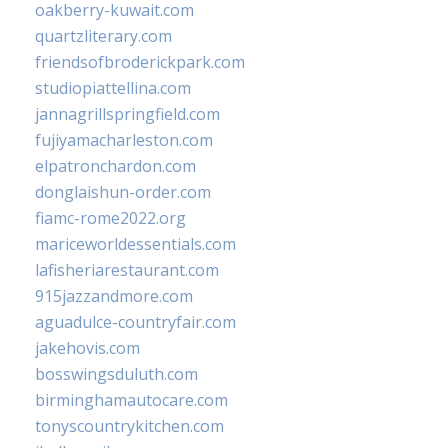
oakberry-kuwait.com
quartzliterary.com
friendsofbroderickpark.com
studiopiattellina.com
jannagrillspringfield.com
fujiyamacharleston.com
elpatronchardon.com
donglaishun-order.com
fiamc-rome2022.org
mariceworldessentials.com
lafisheriarestaurant.com
915jazzandmore.com
aguadulce-countryfair.com
jakehovis.com
bosswingsduluth.com
birminghamautocare.com
tonyscountrykitchen.com