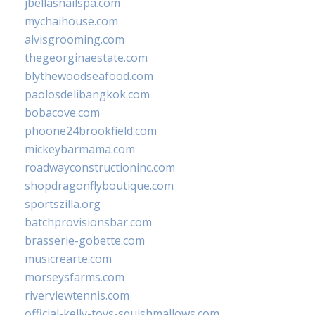
jbellasnailspa.com
mychaihouse.com
alvisgrooming.com
thegeorginaestate.com
blythewoodseafood.com
paolosdelibangkok.com
bobacove.com
phoone24brookfield.com
mickeybarmama.com
roadwayconstructioninc.com
shopdragonflyboutique.com
sportszilla.org
batchprovisionsbar.com
brasserie-gobette.com
musicrearte.com
morseysfarms.com
riverviewtennis.com
official-kelly-toys-squishmallows.com