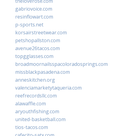
theloverose.com
gabriovoice.com
resinflowart.com
p-sports.net
korsairstreetwear.com
petshopallston.com
avenue26tacos.com
topgglasses.com
broadmoornailsspacoloradosprings.com
missblackpasadena.com
anneskitchen.org
valenciamarketytaqueria.com
reefrecordsllc.com
alawaffle.com
aryouthfishing.com
united-basketball.com
tios-tacos.com
cafecito-satx.com