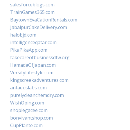
salesforceblogs.com
TrainGames365.com
BaytownEvaCationRentals.com
JabalpurCakeDelivery.com
halobjd.com
intelligenceqatar.com
PikaPikaApp.com
takecareofbusinessdfw.org
HamadaOfJapan.com
VersifyLifestyle.com
kingscreekadventures.com
antaeuslabs.com
purelycleanchemdry.com
WishOping.com
shoplegacee.com
bonvivantshop.com
CupPlante.com