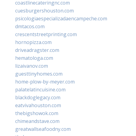
coastlinecateringnc.com
cuesburgershouston.com
psicologiaespecializadaencampeche.com
dmtacos.com
crescentstreetprinting.com
hornopizza.com
driveadragster.com
hematologa.com
lizaivanov.com
guesttinyhomes.com
home-plow-by-meyer.com
palatelatincuisine.com
blackdoglegacy.com
eatvivahouston.com
thebigshowok.com
chimeandstave.com
greatwallseafoodny.com