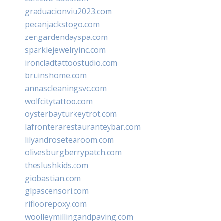
graduacionviu2023.com
pecanjackstogo.com
zengardendayspa.com
sparklejewelryinc.com
ironcladtattoostudio.com
bruinshome.com
annascleaningsvc.com
wolfcitytattoo.com
oysterbayturkeytrot.com
lafronterarestauranteybar.com
lilyandrosetearoom.com
olivesburgberrypatch.com
theslushkids.com
giobastian.com
glpascensori.com
rifloorepoxy.com
woolleymillingandpaving.com