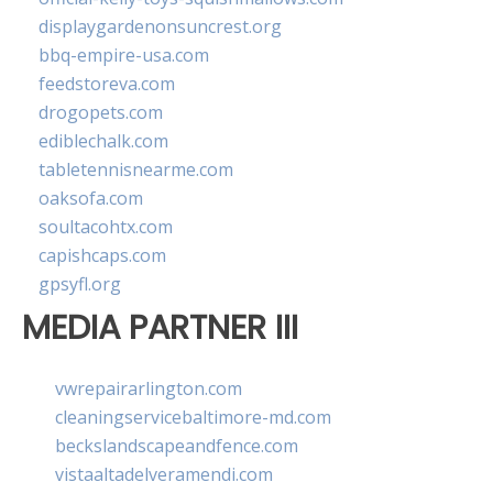
displaygardenonsuncrest.org
bbq-empire-usa.com
feedstoreva.com
drogopets.com
ediblechalk.com
tabletennisnearme.com
oaksofa.com
soultacohtx.com
capishcaps.com
gpsyfl.org
MEDIA PARTNER III
vwrepairarlington.com
cleaningservicebaltimore-md.com
beckslandscapeandfence.com
vistaaltadelveramendi.com