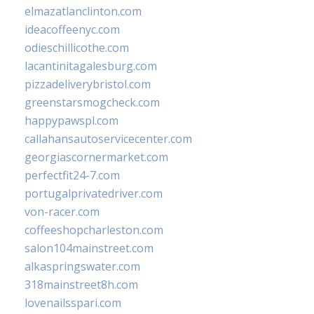
elmazatlanclinton.com
ideacoffeenyc.com
odieschillicothe.com
lacantinitagalesburg.com
pizzadeliverybristol.com
greenstarsmogcheck.com
happypawspl.com
callahansautoservicecenter.com
georgiascornermarket.com
perfectfit24-7.com
portugalprivatedriver.com
von-racer.com
coffeeshopcharleston.com
salon104mainstreet.com
alkaspringswater.com
318mainstreet8h.com
lovenailsspari.com