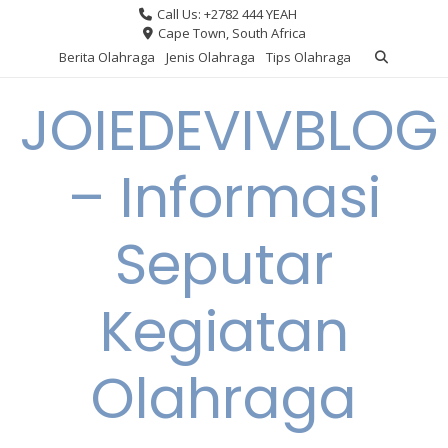
Skip
Call Us: +2782 444 YEAH
to
Cape Town, South Africa
content
Berita Olahraga
Jenis Olahraga
Tips Olahraga
JOIEDEVIVBLOG
– Informasi
Seputar
Kegiatan
Olahraga