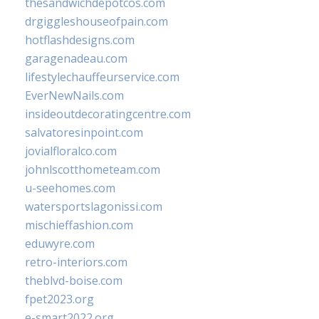
thesandwichdepotcos.com
drgiggleshouseofpain.com
hotflashdesigns.com
garagenadeau.com
lifestylechauffeurservice.com
EverNewNails.com
insideoutdecoratingcentre.com
salvatoresinpoint.com
jovialfloralco.com
johnlscotthometeam.com
u-seehomes.com
watersportslagonissi.com
mischieffashion.com
eduwyre.com
retro-interiors.com
theblvd-boise.com
fpet2023.org
e-smart2022.org