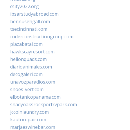
csity2022.org
ibsarstudyabroad.com
bennusehgall.com
tsecincinnati.com
roderconstructiongroup.com
plazabatai.com
hawkscayresort.com
hellonquads.com
diarioanimales.com
decogaleri.com
unavozparadios.com
shoes-vert.com
elbotanicopanama.com
shadyoaksrockportrvpark.com
jccoinlaundry.com
kautorepair.com
marjaeswinebar.com