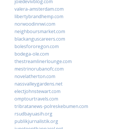
joiedevivblog.com
valera-amsterdam.com
libertybrandhemp.com
norwoodinnwi.com
neighboursmarket.com
blackanguscareers.com
bolesfororegon.com
bodega-ole.com
thestreamlinerlounge.com
mestrinorubanofc.com
novelatherton.com
nassvalleygardens.net
electjohnstewart.com
omptourtravels.com
tribratanews-polreskebumen.com
rsudbayuasih.org
publikjurnalistik.org
juneteenthapparel.net