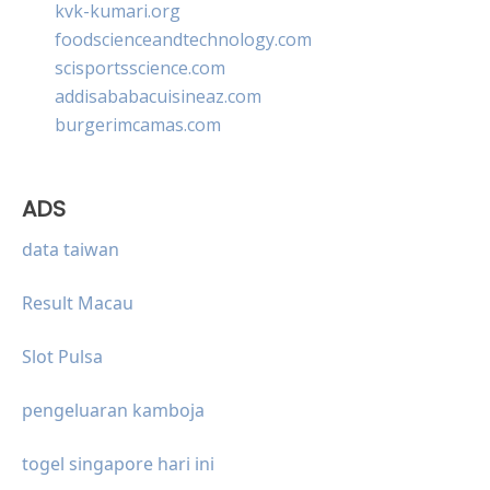
kvk-kumari.org
foodscienceandtechnology.com
scisportsscience.com
addisababacuisineaz.com
burgerimcamas.com
ADS
data taiwan
Result Macau
Slot Pulsa
pengeluaran kamboja
togel singapore hari ini