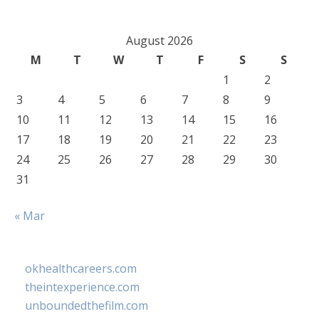
August 2026
M
T
W
T
F
S
S
1
2
3
4
5
6
7
8
9
10
11
12
13
14
15
16
17
18
19
20
21
22
23
24
25
26
27
28
29
30
31
« Mar
okhealthcareers.com
theintexperience.com
unboundedthefilm.com