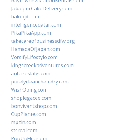
BaytownEvaCationRentals.com
JabalpurCakeDelivery.com
halobjd.com
intelligenceqatar.com
PikaPikaApp.com
takecareofbusinessdfw.org
HamadaOfJapan.com
VersifyLifestyle.com
kingscreekadventures.com
antaeuslabs.com
purelycleanchemdry.com
WishOping.com
shoplegacee.com
bonvivantshop.com
CupPlante.com
mpzin.com
stcreal.com
PopUpFlea.com