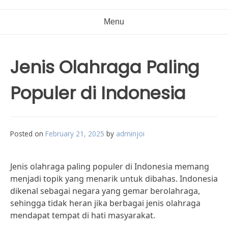
Menu
Jenis Olahraga Paling
Populer di Indonesia
Posted on
February 21, 2025
by
adminjoi
Jenis olahraga paling populer di Indonesia memang
menjadi topik yang menarik untuk dibahas. Indonesia
dikenal sebagai negara yang gemar berolahraga,
sehingga tidak heran jika berbagai jenis olahraga
mendapat tempat di hati masyarakat.