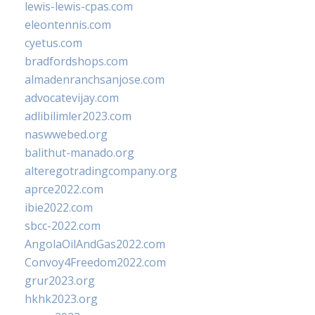
lewis-lewis-cpas.com
eleontennis.com
cyetus.com
bradfordshops.com
almadenranchsanjose.com
advocatevijay.com
adlibilimler2023.com
naswwebed.org
balithut-manado.org
alteregotradingcompany.org
aprce2022.com
ibie2022.com
sbcc-2022.com
AngolaOilAndGas2022.com
Convoy4Freedom2022.com
grur2023.org
hkhk2023.org