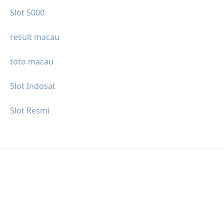
Slot 5000
result macau
toto macau
Slot Indosat
Slot Resmi