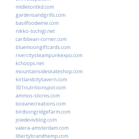
midletontkd.com
gardensandgrills.com
basilfoodwine.com
nikko-tochigi.net
caribbean-corner.com
bluemoongiftcards.com
rivercitysteampunkexpo.com
kchoops.net
mountainsideskateshop.com
kirtlandcitytavern.com
301nutritionspot.com
ammos-stores.com
loceanecreations.com
birdsongridgefarm.com
joiedevivblog.com
valera-amsterdam.com
libertybrandhemp.com