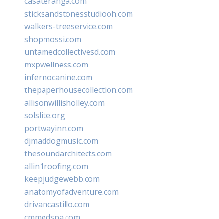
casateranga.com
sticksandstonesstudiooh.com
walkers-treeservice.com
shopmossi.com
untamedcollectivesd.com
mxpwellness.com
infernocanine.com
thepaperhousecollection.com
allisonwillisholley.com
solslite.org
portwayinn.com
djmaddogmusic.com
thesoundarchitects.com
allin1roofing.com
keepjudgewebb.com
anatomyofadventure.com
drivancastillo.com
cmmedspa.com