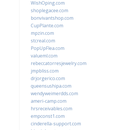
WishOping.com
shoplegacee.com
bonvivantshop.com
CupPlante.com
mpzin.com
stcreal.com
PopUpFlea.com
valueml.com
rebeccatorresjewelry.com
jmpbliss.com
drjorgerico.com
queensushipa.com
wendyweimerdds.com
ameri-camp.com
hrsreceivables.com
empconst1.com
cinderella-support.com