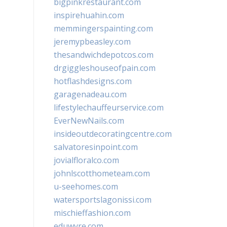
bigpinkrestaurant.com
inspirehuahin.com
memmingerspainting.com
jeremypbeasley.com
thesandwichdepotcos.com
drgiggleshouseofpain.com
hotflashdesigns.com
garagenadeau.com
lifestylechauffeurservice.com
EverNewNails.com
insideoutdecoratingcentre.com
salvatoresinpoint.com
jovialfloralco.com
johnlscotthometeam.com
u-seehomes.com
watersportslagonissi.com
mischieffashion.com
eduwyre.com