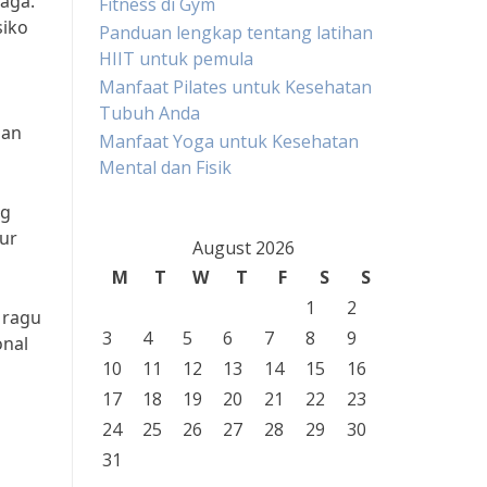
aga.
Fitness di Gym
siko
Panduan lengkap tentang latihan
HIIT untuk pemula
Manfaat Pilates untuk Kesehatan
Tubuh Anda
gan
Manfaat Yoga untuk Kesehatan
Mental dan Fisik
ng
ur
August 2026
M
T
W
T
F
S
S
1
2
 ragu
3
4
5
6
7
8
9
onal
10
11
12
13
14
15
16
17
18
19
20
21
22
23
24
25
26
27
28
29
30
31