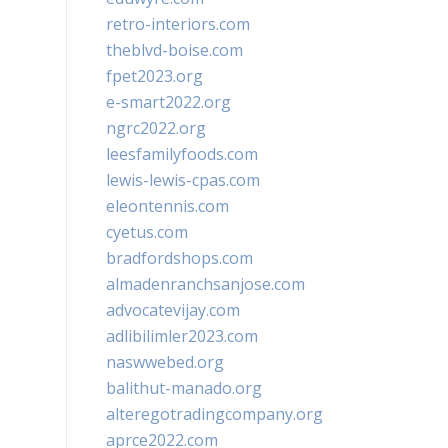
retro-interiors.com
theblvd-boise.com
fpet2023.org
e-smart2022.org
ngrc2022.org
leesfamilyfoods.com
lewis-lewis-cpas.com
eleontennis.com
cyetus.com
bradfordshops.com
almadenranchsanjose.com
advocatevijay.com
adlibilimler2023.com
naswwebed.org
balithut-manado.org
alteregotradingcompany.org
aprce2022.com