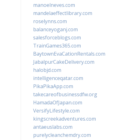
manoelneves.com
mandelaeffectlibrary.com
roselynns.com
balanceyoganj.com
salesforceblogs.com
TrainGames365.com
BaytownEvaCationRentals.com
JabalpurCakeDelivery.com
halobjd.com
intelligenceqatar.com
PikaPikaApp.com
takecareofbusinessdfw.org
HamadaOfJapan.com
VersifyLifestyle.com
kingscreekadventures.com
antaeuslabs.com
purelycleanchemdry.com