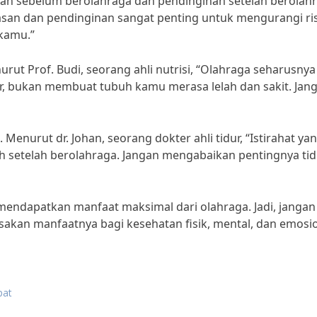
an sebelum berolahraga dan pendinginan setelah berolahr
anasan dan pendinginan sangat penting untuk mengurangi ri
kamu.”
rut Prof. Budi, seorang ahli nutrisi, “Olahraga seharusnya
 bukan membuat tubuh kamu merasa lelah dan sakit. Jan
 Menurut dr. Johan, seorang dokter ahli tidur, “Istirahat ya
 setelah berolahraga. Jangan mengabaikan pentingnya tid
 mendapatkan manfaat maksimal dari olahraga. Jadi, jangan
sakan manfaatnya bagi kesehatan fisik, mental, dan emosi
pat