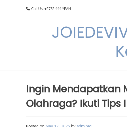
Skip
Call Us: +2782 444 YEAH
to
content
JOIEDEVI
K
Ingin Mendapatkan 
Olahraga? Ikuti Tips I
Posted on
May 17, 2025
by
adminjoi