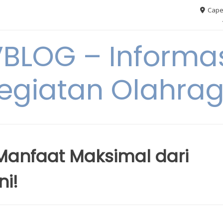
Cape
VBLOG – Informas
egiatan Olahra
Manfaat Maksimal dari
ni!