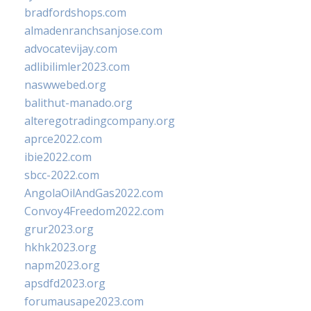
bradfordshops.com
almadenranchsanjose.com
advocatevijay.com
adlibilimler2023.com
naswwebed.org
balithut-manado.org
alteregotradingcompany.org
aprce2022.com
ibie2022.com
sbcc-2022.com
AngolaOilAndGas2022.com
Convoy4Freedom2022.com
grur2023.org
hkhk2023.org
napm2023.org
apsdfd2023.org
forumausape2023.com