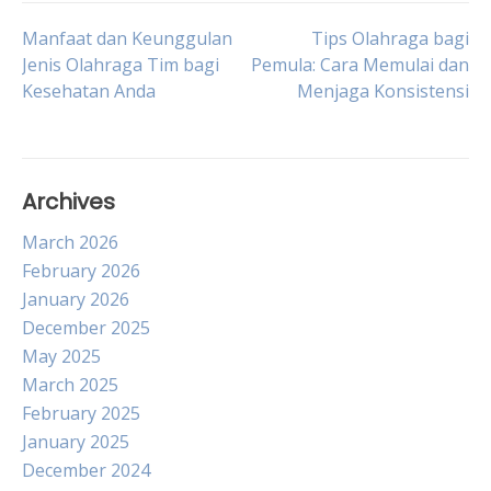
Post
Manfaat dan Keunggulan
Tips Olahraga bagi
Jenis Olahraga Tim bagi
Pemula: Cara Memulai dan
Kesehatan Anda
Menjaga Konsistensi
navigation
Archives
March 2026
February 2026
January 2026
December 2025
May 2025
March 2025
February 2025
January 2025
December 2024