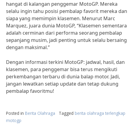
hangat di kalangan penggemar MotoGP. Mereka
selalu ingin tahu posisi pembalap favorit mereka dan
siapa yang memimpin klasemen. Menurut Marc
Marquez, juara dunia MotoGP, “Klasemen sementara
adalah cerminan dari performa seorang pembalap
sepanjang musim, jadi penting untuk selalu bersaing
dengan maksimal.”
Dengan informasi terkini MotoGP: jadwal, hasil, dan
klasemen, para penggemar bisa terus mengikuti
perkembangan terbaru di dunia balap motor. Jadi,
jangan lewatkan setiap update dan tetap dukung
pembalap favoritmu!
Posted in
Berita Olahraga
Tagged
berita olahraga terlengkap
motogp