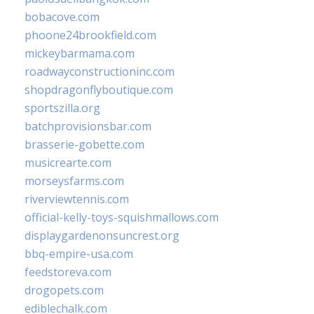
bobacove.com
phoone24brookfield.com
mickeybarmama.com
roadwayconstructioninc.com
shopdragonflyboutique.com
sportszilla.org
batchprovisionsbar.com
brasserie-gobette.com
musicrearte.com
morseysfarms.com
riverviewtennis.com
official-kelly-toys-squishmallows.com
displaygardenonsuncrest.org
bbq-empire-usa.com
feedstoreva.com
drogopets.com
ediblechalk.com