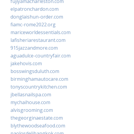
fujiyamacharleston.com
elpatronchardon.com
donglaishun-order.com
fiamc-rome2022.org
mariceworldessentials.com
lafisheriarestaurant.com
915jazzandmore.com
aguadulce-countryfair.com
jakehovis.com
bosswingsduluth.com
birminghamautocare.com
tonyscountrykitchen.com
jbellasnailspa.com
mychaihouse.com
alvisgrooming.com
thegeorginaestate.com
blythewoodseafood.com
paolosdelibangkok.com