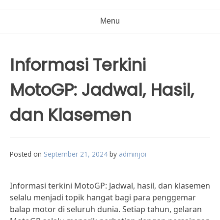
Menu
Informasi Terkini
MotoGP: Jadwal, Hasil,
dan Klasemen
Posted on
September 21, 2024
by
adminjoi
Informasi terkini MotoGP: Jadwal, hasil, dan klasemen
selalu menjadi topik hangat bagi para penggemar
balap motor di seluruh dunia. Setiap tahun, gelaran