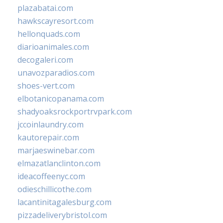
plazabatai.com
hawkscayresort.com
hellonquads.com
diarioanimales.com
decogaleri.com
unavozparadios.com
shoes-vert.com
elbotanicopanama.com
shadyoaksrockportrvpark.com
jccoinlaundry.com
kautorepair.com
marjaeswinebar.com
elmazatlanclinton.com
ideacoffeenyc.com
odieschillicothe.com
lacantinitagalesburg.com
pizzadeliverybristol.com