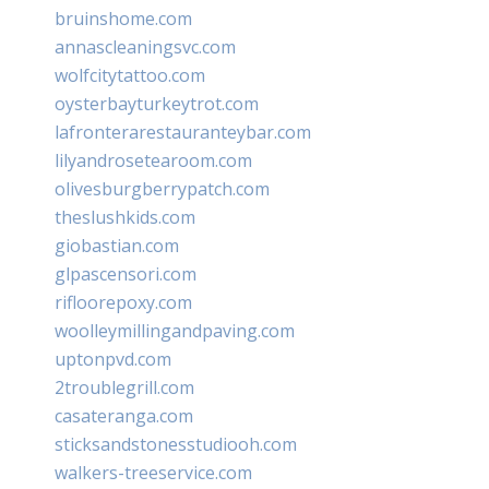
bruinshome.com
annascleaningsvc.com
wolfcitytattoo.com
oysterbayturkeytrot.com
lafronterarestauranteybar.com
lilyandrosetearoom.com
olivesburgberrypatch.com
theslushkids.com
giobastian.com
glpascensori.com
rifloorepoxy.com
woolleymillingandpaving.com
uptonpvd.com
2troublegrill.com
casateranga.com
sticksandstonesstudiooh.com
walkers-treeservice.com