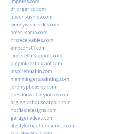
jmpbliss.com
drjorgerico.com
queensushipa.com
wendyweimerdds.com
ameri-camp.com
hrsreceivables.com
empconst1.com
cinderella-support.com
bigpinkrestaurant.com
inspirehuahin.com
memmingerspainting.com
jeremypbeasley.com
thesandwichdepotcos.com
drgiggleshouseofpain.com
hotflashdesigns.com
garagenadeau.com
lifestylechauffeurservice.com
EverNewNails.com