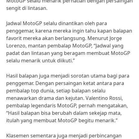
MotoGP selalu menarik perhatian dengan persaingan
sengit di lintasan.
Jadwal MotoGP selalu dinantikan oleh para
penggemar, karena mereka ingin tahu kapan balapan
favorit mereka akan berlangsung. Menurut Jorge
Lorenzo, mantan pembalap MotoGP, “Jadwal yang
padat dan lintasan yang beragam membuat MotoGP
selalu menarik untuk diikuti.”
Hasil balapan juga menjadi sorotan utama bagi para
penggemar. Dengan persaingan ketat antara para
pembalap top dunia, setiap balapan selalu
menawarkan drama dan kejutan. Valentino Rossi,
pembalap legendaris MotoGP, pernah mengatakan,
“Hasil balapan bisa berubah dalam sekejap mata,
itulah yang membuat MotoGP begitu menarik.”
Klasemen sementara juga menjadi perbincangan