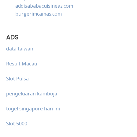
addisababacuisineaz.com
burgerimcamas.com
ADS
data taiwan
Result Macau
Slot Pulsa
pengeluaran kamboja
togel singapore hari ini
Slot 5000