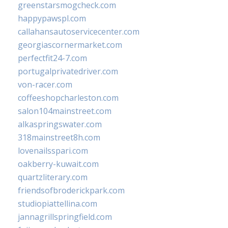
greenstarsmogcheck.com
happypawspl.com
callahansautoservicecenter.com
georgiascornermarket.com
perfectfit24-7.com
portugalprivatedriver.com
von-racer.com
coffeeshopcharleston.com
salon104mainstreet.com
alkaspringswater.com
318mainstreet8h.com
lovenailsspari.com
oakberry-kuwait.com
quartzliterary.com
friendsofbroderickpark.com
studiopiattellina.com
jannagrillspringfield.com