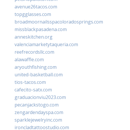
avenue26tacos.com
topgglasses.com
broadmoornailsspacoloradosprings.com
missblackpasadena.com
anneskitchen.org
valenciamarketytaqueria.com
reefrecordsllc.com
alawaffle.com
aryouthfishing.com
united-basketball.com
tios-tacos.com
cafecito-satx.com
graduacionviu2023.com
pecanjackstogo.com
zengardendayspa.com
sparklejewelryinc.com
ironcladtattoostudio.com