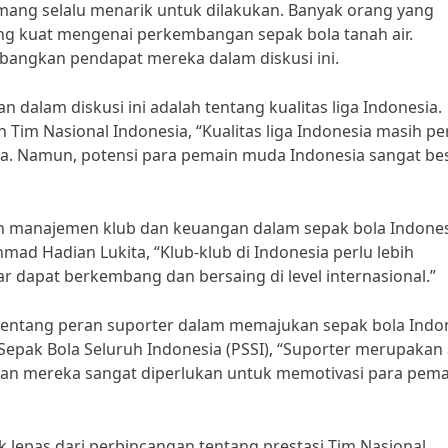
mang selalu menarik untuk dilakukan. Banyak orang yang
g kuat mengenai perkembangan sepak bola tanah air.
angkan pendapat mereka dalam diskusi ini.
n dalam diskusi ini adalah tentang kualitas liga Indonesia.
m Nasional Indonesia, “Kualitas liga Indonesia masih pe
Asia. Namun, potensi para pemain muda Indonesia sangat be
h manajemen klub dan keuangan dalam sepak bola Indones
mad Hadian Lukita, “Klub-klub di Indonesia perlu lebih
 dapat berkembang dan bersaing di level internasional.”
s tentang peran suporter dalam memajukan sepak bola Indo
epak Bola Seluruh Indonesia (PSSI), “Suporter merupakan 
gan mereka sangat diperlukan untuk memotivasi para pema
ak lepas dari perbincangan tentang prestasi Tim Nasional