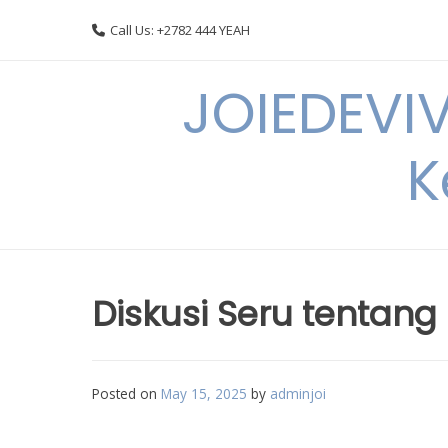
Skip
Call Us: +2782 444 YEAH
to
content
JOIEDEVI
K
Diskusi Seru tentang
Posted on
May 15, 2025
by
adminjoi