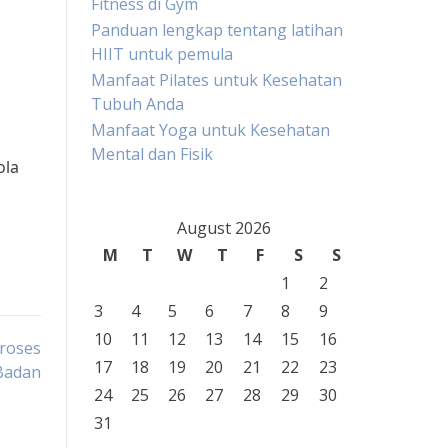
Fitness di Gym
Panduan lengkap tentang latihan
i
HIIT untuk pemula
Manfaat Pilates untuk Kesehatan
Tubuh Anda
Manfaat Yoga untuk Kesehatan
Mental dan Fisik
ola
August 2026
M
T
W
T
F
S
S
1
2
3
4
5
6
7
8
9
10
11
12
13
14
15
16
roses
17
18
19
20
21
22
23
Badan
24
25
26
27
28
29
30
31