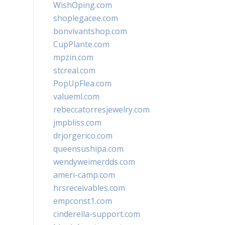
WishOping.com
shoplegacee.com
bonvivantshop.com
CupPlante.com
mpzin.com
stcreal.com
PopUpFlea.com
valueml.com
rebeccatorresjewelry.com
jmpbliss.com
drjorgerico.com
queensushipa.com
wendyweimerdds.com
ameri-camp.com
hrsreceivables.com
empconst1.com
cinderella-support.com