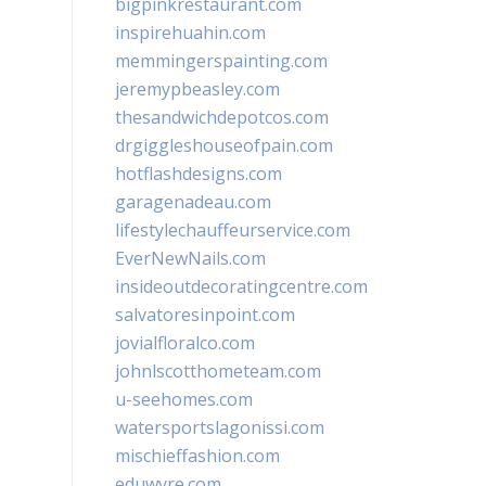
bigpinkrestaurant.com
inspirehuahin.com
memmingerspainting.com
jeremypbeasley.com
thesandwichdepotcos.com
drgiggleshouseofpain.com
hotflashdesigns.com
garagenadeau.com
lifestylechauffeurservice.com
EverNewNails.com
insideoutdecoratingcentre.com
salvatoresinpoint.com
jovialfloralco.com
johnlscotthometeam.com
u-seehomes.com
watersportslagonissi.com
mischieffashion.com
eduwyre.com