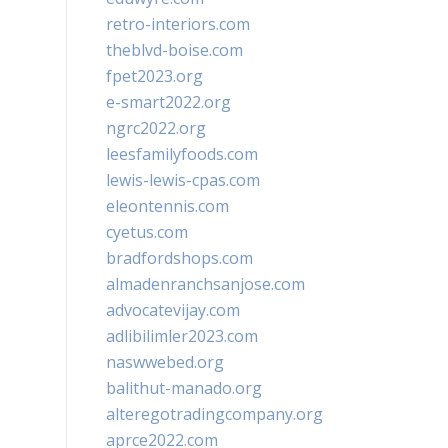
retro-interiors.com
theblvd-boise.com
fpet2023.org
e-smart2022.org
ngrc2022.org
leesfamilyfoods.com
lewis-lewis-cpas.com
eleontennis.com
cyetus.com
bradfordshops.com
almadenranchsanjose.com
advocatevijay.com
adlibilimler2023.com
naswwebed.org
balithut-manado.org
alteregotradingcompany.org
aprce2022.com