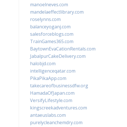
manoelneves.com
mandelaeffectlibrary.com
roselynns.com
balanceyoganj.com
salesforceblogs.com
TrainGames365.com
BaytownEvaCationRentals.com
JabalpurCakeDelivery.com
halobjd.com
intelligenceqatar.com
PikaPikaApp.com
takecareofbusinessdfw.org
HamadaOfJapan.com
VersifyLifestyle.com
kingscreekadventures.com
antaeuslabs.com
purelycleanchemdry.com