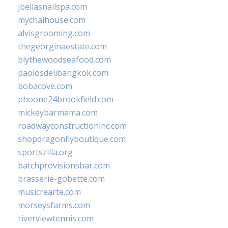
jbellasnailspa.com
mychaihouse.com
alvisgrooming.com
thegeorginaestate.com
blythewoodseafood.com
paolosdelibangkok.com
bobacove.com
phoone24brookfield.com
mickeybarmama.com
roadwayconstructioninc.com
shopdragonflyboutique.com
sportszilla.org
batchprovisionsbar.com
brasserie-gobette.com
musicrearte.com
morseysfarms.com
riverviewtennis.com