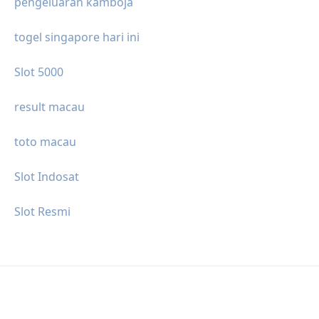
pengeluaran kamboja
togel singapore hari ini
Slot 5000
result macau
toto macau
Slot Indosat
Slot Resmi