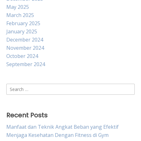
May 2025
March 2025
February 2025
January 2025
December 2024
November 2024
October 2024
September 2024
Search
for:
Recent Posts
Manfaat dan Teknik Angkat Beban yang Efektif
Menjaga Kesehatan Dengan Fitness di Gym