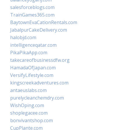
salesforceblogs.com
TrainGames365.com
BaytownEvaCationRentals.com
JabalpurCakeDelivery.com
halobjd.com
intelligenceqatar.com
PikaPikaApp.com
takecareofbusinessdfw.org
HamadaOfJapan.com
VersifyLifestyle.com
kingscreekadventures.com
antaeuslabs.com
purelycleanchemdry.com
WishOping.com
shoplegacee.com
bonvivantshop.com
CupPlante.com