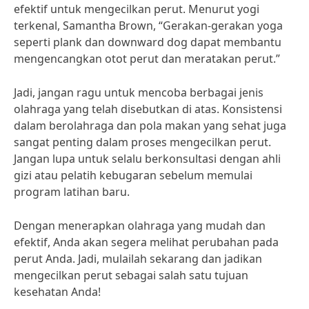
efektif untuk mengecilkan perut. Menurut yogi
terkenal, Samantha Brown, “Gerakan-gerakan yoga
seperti plank dan downward dog dapat membantu
mengencangkan otot perut dan meratakan perut.”
Jadi, jangan ragu untuk mencoba berbagai jenis
olahraga yang telah disebutkan di atas. Konsistensi
dalam berolahraga dan pola makan yang sehat juga
sangat penting dalam proses mengecilkan perut.
Jangan lupa untuk selalu berkonsultasi dengan ahli
gizi atau pelatih kebugaran sebelum memulai
program latihan baru.
Dengan menerapkan olahraga yang mudah dan
efektif, Anda akan segera melihat perubahan pada
perut Anda. Jadi, mulailah sekarang dan jadikan
mengecilkan perut sebagai salah satu tujuan
kesehatan Anda!