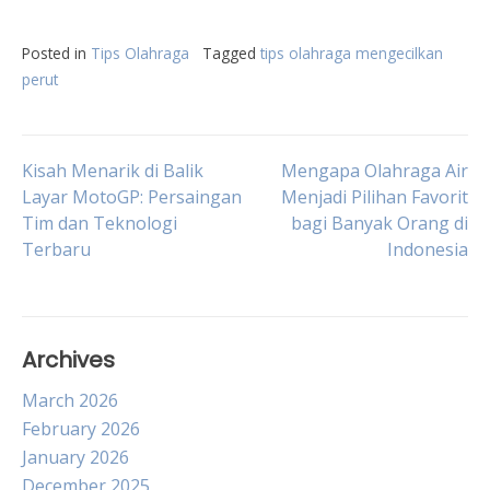
Posted in
Tips Olahraga
Tagged
tips olahraga mengecilkan
perut
Post
Kisah Menarik di Balik
Mengapa Olahraga Air
Layar MotoGP: Persaingan
Menjadi Pilihan Favorit
Tim dan Teknologi
bagi Banyak Orang di
navigation
Terbaru
Indonesia
Archives
March 2026
February 2026
January 2026
December 2025