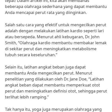
tepat! Dalam artikel ini, kita akan membahas
beberapa olahraga sederhana yang dapat membantu
Anda mencapai perut rata yang diinginkan.
Salah satu cara yang efektif untuk mengecilkan perut
adalah dengan melakukan latihan kardio seperti lari
atau bersepeda. Menurut ahli kebugaran, Dr. John
Smith, “Olahraga kardio membantu membakar lemak
di sekitar perut dan meningkatkan metabolisme
tubuh secara keseluruhan.”
Selain itu, latihan angkat beban juga dapat
membantu Anda mengecilkan perut. Menurut
penelitian yang dilakukan oleh Dr. Jane Doe, “Latihan
angkat beban dapat membantu memperkuat otot
perut dan meningkatkan definisi otot, sehingga perut
terlihat lebih ramping.”
Tak hanya itu, yoga juga merupakan olahraga yang