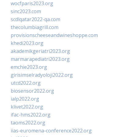
wocfparis2023.org
sinc2023.com
scdlqatar2022-qa.com
thecolumbiagrill.com
provisionscheeseandwineshoppe.com
khedi2023.org
akademikgeriatri2023.org
marmarapediatri2023.org
emchie2023.org
girisimselradyoloji2022.org
utcd2022.org
biosensor2022.org
ialp2022.org
klivet2022.org
ifac-hms2022.org
taoms2022.org
iias-euromena-conference2022.org