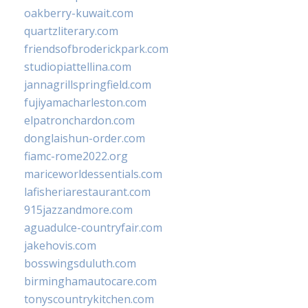
oakberry-kuwait.com
quartzliterary.com
friendsofbroderickpark.com
studiopiattellina.com
jannagrillspringfield.com
fujiyamacharleston.com
elpatronchardon.com
donglaishun-order.com
fiamc-rome2022.org
mariceworldessentials.com
lafisheriarestaurant.com
915jazzandmore.com
aguadulce-countryfair.com
jakehovis.com
bosswingsduluth.com
birminghamautocare.com
tonyscountrykitchen.com