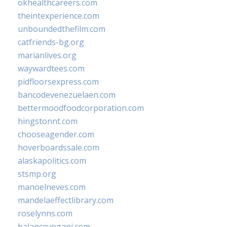
okhealthcareers.com
theintexperience.com
unboundedthefilm.com
catfriends-bg.org
marianlives.org
waywardtees.com
pidfloorsexpress.com
bancodevenezuelaen.com
bettermoodfoodcorporation.com
hingstonnt.com
chooseagender.com
hoverboardssale.com
alaskapolitics.com
stsmp.org
manoelneves.com
mandelaeffectlibrary.com
roselynns.com
balanceyoganj.com