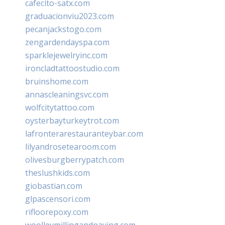
cafecito-satx.com
graduacionviu2023.com
pecanjackstogo.com
zengardendayspa.com
sparklejewelryinc.com
ironcladtattoostudio.com
bruinshome.com
annascleaningsvc.com
wolfcitytattoo.com
oysterbayturkeytrot.com
lafronterarestauranteybar.com
lilyandrosetearoom.com
olivesburgberrypatch.com
theslushkids.com
giobastian.com
glpascensori.com
rifloorepoxy.com
woolleymillingandpaving.com