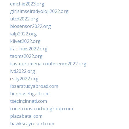
emchie2023.org
girisimselradyoloji2022.org
utcd2022.org
biosensor2022.org
ialp2022.org
klivet2022.org
ifac-hms2022.org
taoms2022.org
iias-euromena-conference2022.org
ivd2022.org
csity2022.org
ibsarstudyabroad.com
bennusehgall.com
tsecincinnati.com
roderconstructiongroup.com
plazabatai.com
hawkscayresort.com