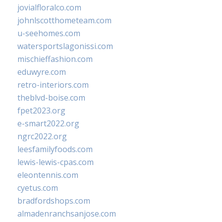
jovialfloralco.com
johnlscotthometeam.com
u-seehomes.com
watersportslagonissi.com
mischieffashion.com
eduwyre.com
retro-interiors.com
theblvd-boise.com
fpet2023.org
e-smart2022.org
ngrc2022.org
leesfamilyfoods.com
lewis-lewis-cpas.com
eleontennis.com
cyetus.com
bradfordshops.com
almadenranchsanjose.com