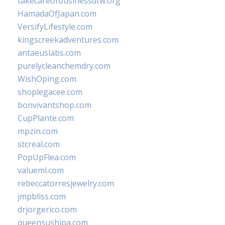
takecareofbusinessdfw.org
HamadaOfJapan.com
VersifyLifestyle.com
kingscreekadventures.com
antaeuslabs.com
purelycleanchemdry.com
WishOping.com
shoplegacee.com
bonvivantshop.com
CupPlante.com
mpzin.com
stcreal.com
PopUpFlea.com
valueml.com
rebeccatorresjewelry.com
jmpbliss.com
drjorgerico.com
queensushipa.com