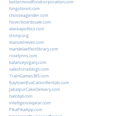
bettermoodfoodcorporation.com
hingstonnt.com
chooseagender.com
hoverboardssale.com
alaskapolitics.com
stsmp.org
manoelneves.com
mandelaeffectlibrary.com
roselynns.com
balanceyoganj.com
salesforceblogs.com
TrainGames365.com
BaytownEvaCationRentals.com
JabalpurCakeDelivery.com
halobjd.com
intelligenceqatar.com
PikaPikaApp.com