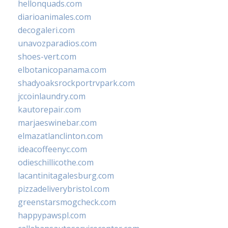
hellonquads.com
diarioanimales.com
decogaleri.com
unavozparadios.com
shoes-vert.com
elbotanicopanama.com
shadyoaksrockportrvpark.com
jccoinlaundry.com
kautorepair.com
marjaeswinebar.com
elmazatlanclinton.com
ideacoffeenyc.com
odieschillicothe.com
lacantinitagalesburg.com
pizzadeliverybristol.com
greenstarsmogcheck.com
happypawspl.com