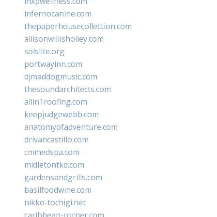
mxpwellness.com
infernocanine.com
thepaperhousecollection.com
allisonwillisholley.com
solslite.org
portwayinn.com
djmaddogmusic.com
thesoundarchitects.com
allin1roofing.com
keepjudgewebb.com
anatomyofadventure.com
drivancastillo.com
cmmedspa.com
midletontkd.com
gardensandgrills.com
basilfoodwine.com
nikko-tochigi.net
caribbean-corner.com