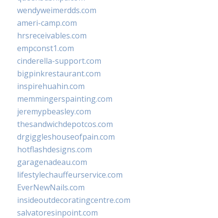
wendyweimerdds.com
ameri-camp.com
hrsreceivables.com
empconst1.com
cinderella-support.com
bigpinkrestaurant.com
inspirehuahin.com
memmingerspainting.com
jeremypbeasley.com
thesandwichdepotcos.com
drgiggleshouseofpain.com
hotflashdesigns.com
garagenadeau.com
lifestylechauffeurservice.com
EverNewNails.com
insideoutdecoratingcentre.com
salvatoresinpoint.com