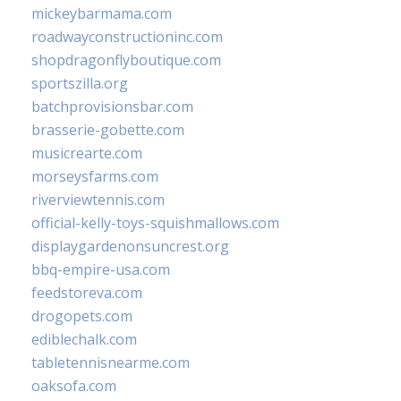
mickeybarmama.com
roadwayconstructioninc.com
shopdragonflyboutique.com
sportszilla.org
batchprovisionsbar.com
brasserie-gobette.com
musicrearte.com
morseysfarms.com
riverviewtennis.com
official-kelly-toys-squishmallows.com
displaygardenonsuncrest.org
bbq-empire-usa.com
feedstoreva.com
drogopets.com
ediblechalk.com
tabletennisnearme.com
oaksofa.com