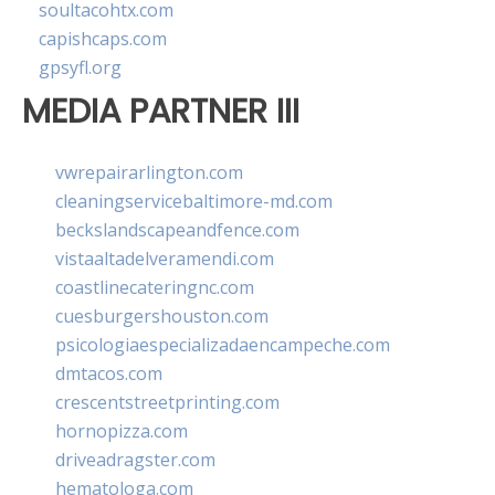
soultacohtx.com
capishcaps.com
gpsyfl.org
MEDIA PARTNER III
vwrepairarlington.com
cleaningservicebaltimore-md.com
beckslandscapeandfence.com
vistaaltadelveramendi.com
coastlinecateringnc.com
cuesburgershouston.com
psicologiaespecializadaencampeche.com
dmtacos.com
crescentstreetprinting.com
hornopizza.com
driveadragster.com
hematologa.com