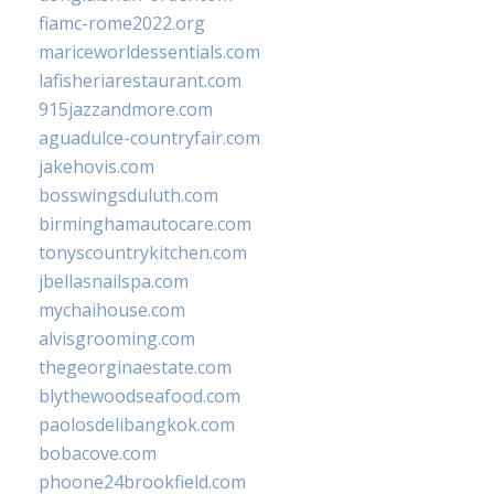
fiamc-rome2022.org
mariceworldessentials.com
lafisheriarestaurant.com
915jazzandmore.com
aguadulce-countryfair.com
jakehovis.com
bosswingsduluth.com
birminghamautocare.com
tonyscountrykitchen.com
jbellasnailspa.com
mychaihouse.com
alvisgrooming.com
thegeorginaestate.com
blythewoodseafood.com
paolosdelibangkok.com
bobacove.com
phoone24brookfield.com