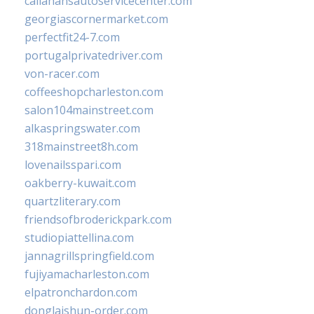
callahansautoservicecenter.com
georgiascornermarket.com
perfectfit24-7.com
portugalprivatedriver.com
von-racer.com
coffeeshopcharleston.com
salon104mainstreet.com
alkaspringswater.com
318mainstreet8h.com
lovenailsspari.com
oakberry-kuwait.com
quartzliterary.com
friendsofbroderickpark.com
studiopiattellina.com
jannagrillspringfield.com
fujiyamacharleston.com
elpatronchardon.com
donglaishun-order.com