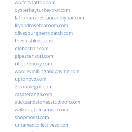
wolfcitytattoo.com
oysterbayturkeytrot.com
lafronterarestauranteybar.com
lilyandrosetearoom.com
olivesburgberrypatch.com
theslushkids.com
giobastian.com
glpascensori.com
rifloorepoxy.com
woolleymillingandpaving.com
uptonpvd.com
2troublegrill.com
casateranga.com
sticksandstonesstudiooh.com
walkers-treeservice.com
shopmossi.com
untamedcollectivesd.com