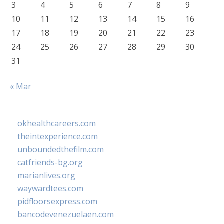
3
4
5
6
7
8
9
10
11
12
13
14
15
16
17
18
19
20
21
22
23
24
25
26
27
28
29
30
31
« Mar
okhealthcareers.com
theintexperience.com
unboundedthefilm.com
catfriends-bg.org
marianlives.org
waywardtees.com
pidfloorsexpress.com
bancodevenezuelaen.com