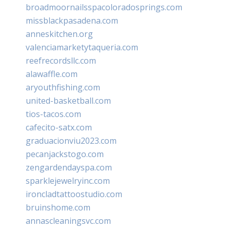
broadmoornailsspacoloradosprings.com
missblackpasadena.com
anneskitchen.org
valenciamarketytaqueria.com
reefrecordsllc.com
alawaffle.com
aryouthfishing.com
united-basketball.com
tios-tacos.com
cafecito-satx.com
graduacionviu2023.com
pecanjackstogo.com
zengardendayspa.com
sparklejewelryinc.com
ironcladtattoostudio.com
bruinshome.com
annascleaningsvc.com