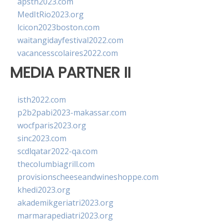
apsth2023.com
MedItRio2023.org
lcicon2023boston.com
waitangidayfestival2022.com
vacancesscolaires2022.com
MEDIA PARTNER II
isth2022.com
p2b2pabi2023-makassar.com
wocfparis2023.org
sinc2023.com
scdlqatar2022-qa.com
thecolumbiagrill.com
provisionscheeseandwineshoppe.com
khedi2023.org
akademikgeriatri2023.org
marmarapediatri2023.org