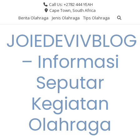
Skip
Call Us: +2782 444 YEAH
to
Cape Town, South Africa
content
Berita Olahraga
Jenis Olahraga
Tips Olahraga
JOIEDEVIVBLOG
– Informasi
Seputar
Kegiatan
Olahraga