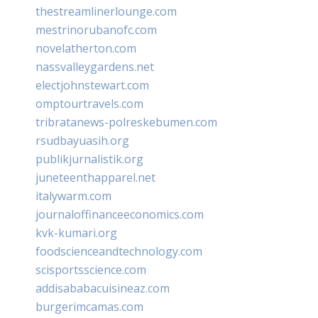
thestreamlinerlounge.com
mestrinorubanofc.com
novelatherton.com
nassvalleygardens.net
electjohnstewart.com
omptourtravels.com
tribratanews-polreskebumen.com
rsudbayuasih.org
publikjurnalistik.org
juneteenthapparel.net
italywarm.com
journaloffinanceeconomics.com
kvk-kumari.org
foodscienceandtechnology.com
scisportsscience.com
addisababacuisineaz.com
burgerimcamas.com