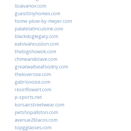
lizaivanov.com
guesttinyhomes.com
home-plow-by-meyer.com
palatelatincuisine.com
blackdoglegacy.com
eatvivahouston.com
thebigshowok.com
chimeandstave.com
greatwallseafoodny.com
theloverose.com
gabriovoice.com
resinflowart.com
p-sports.net
korsairstreetwear.com
petshopallston.com
avenue26tacos.com
topgglasses.com