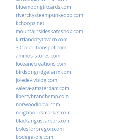
bluemoongiftcards.com
rivercitysteampunkexpo.com
kchoops.net
mountainsideskateshop.com
kirtlandcitytavern.com
301nutritionspot.com
ammos-stores.com
loceanecreations.com
birdsongridgefarm.com
joiedevivblog.com
valera-amsterdam.com
libertybrandhemp.com
norwoodinnwi.com
neighboursmarket.com
blackanguscareers.com
bolesfororegon.com
bodega-ole.com