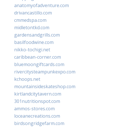
anatomyofadventure.com
drivancastillo.com
cmmedspa.com
midletontkd.com
gardensandgrills.com
basilfoodwine.com
nikko-tochigi.net
caribbean-corner.com
bluemoongiftcards.com
rivercitysteampunkexpo.com
kchoops.net
mountainsideskateshop.com
kirtlandcitytavern.com
301nutritionspot.com
ammos-stores.com
loceanecreations.com
birdsongridgefarm.com