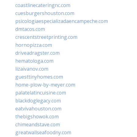
coastlinecateringnc.com
cuesburgershouston.com
psicologiaespecializadaencampeche.com
dmtacos.com
crescentstreetprinting.com
hornopizza.com
driveadragster.com
hematologa.com
lizaivanov.com
guesttinyhomes.com
home-plow-by-meyer.com
palatelatincuisine.com
blackdoglegacy.com
eatvivahouston.com
thebigshowok.com
chimeandstave.com
greatwallseafoodny.com