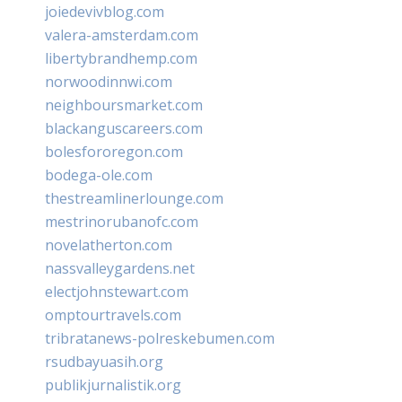
joiedevivblog.com
valera-amsterdam.com
libertybrandhemp.com
norwoodinnwi.com
neighboursmarket.com
blackanguscareers.com
bolesfororegon.com
bodega-ole.com
thestreamlinerlounge.com
mestrinorubanofc.com
novelatherton.com
nassvalleygardens.net
electjohnstewart.com
omptourtravels.com
tribratanews-polreskebumen.com
rsudbayuasih.org
publikjurnalistik.org