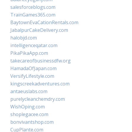
salesforceblogs.com
TrainGames365.com
BaytownEvaCationRentals.com
JabalpurCakeDelivery.com
halobjd.com
intelligenceqatar.com
PikaPikaApp.com
takecareofbusinessdfw.org
HamadaOfJapan.com
VersifyLifestyle.com
kingscreekadventures.com
antaeuslabs.com
purelycleanchemdry.com
WishOping.com
shoplegacee.com
bonvivantshop.com
CupPlante.com