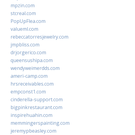
mpzin.com
stcreal.com
PopUpFlea.com
valueml.com
rebeccatorresjewelry.com
jmpbliss.com
drjorgerico.com
queensushipa.com
wendyweimerdds.com
ameri-camp.com
hrsreceivables.com
empconst1.com
cinderella-support.com
bigpinkrestaurant.com
inspirehuahin.com
memmingerspainting.com
jeremypbeasley.com