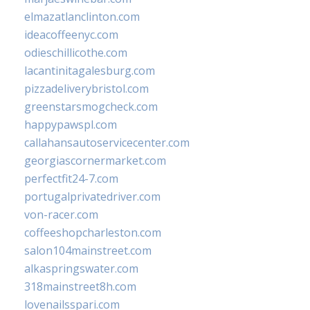
elmazatlanclinton.com
ideacoffeenyc.com
odieschillicothe.com
lacantinitagalesburg.com
pizzadeliverybristol.com
greenstarsmogcheck.com
happypawspl.com
callahansautoservicecenter.com
georgiascornermarket.com
perfectfit24-7.com
portugalprivatedriver.com
von-racer.com
coffeeshopcharleston.com
salon104mainstreet.com
alkaspringswater.com
318mainstreet8h.com
lovenailsspari.com