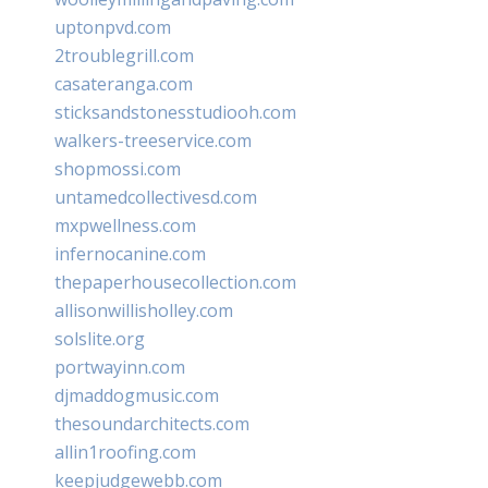
uptonpvd.com
2troublegrill.com
casateranga.com
sticksandstonesstudiooh.com
walkers-treeservice.com
shopmossi.com
untamedcollectivesd.com
mxpwellness.com
infernocanine.com
thepaperhousecollection.com
allisonwillisholley.com
solslite.org
portwayinn.com
djmaddogmusic.com
thesoundarchitects.com
allin1roofing.com
keepjudgewebb.com