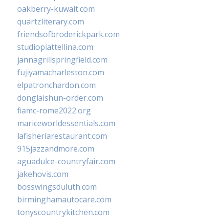
oakberry-kuwait.com
quartzliterary.com
friendsofbroderickpark.com
studiopiattellina.com
jannagrillspringfield.com
fujiyamacharleston.com
elpatronchardon.com
donglaishun-order.com
fiamc-rome2022.org
mariceworldessentials.com
lafisheriarestaurant.com
915jazzandmore.com
aguadulce-countryfair.com
jakehovis.com
bosswingsduluth.com
birminghamautocare.com
tonyscountrykitchen.com