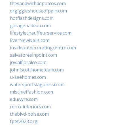
thesandwichdepotcos.com
drgiggleshouseofpain.com
hotflashdesigns.com
garagenadeau.com
lifestylechauffeurservice.com
EverNewNails.com
insideoutdecoratingcentre.com
salvatoresinpoint.com
jovialfloralco.com
johnlscotthometeam.com
u-seehomes.com
watersportslagonissi.com
mischieffashion.com
eduwyre.com
retro-interiors.com
theblvd-boise.com
fpet2023.org