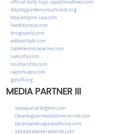
official-kelly-toys-squishmallows.com
displaygardenonsuncrest.org
bbq-empire-usa.com
feedstoreva.com
drogopets.com
ediblechalk.com
tabletennisnearme.com
oaksofa.com
soultacohtx.com
capishcaps.com
gpsyfl.org
MEDIA PARTNER III
vwrepairarlington.com
cleaningservicebaltimore-md.com
beckslandscapeandfence.com
vistaaltadelveramendi.com