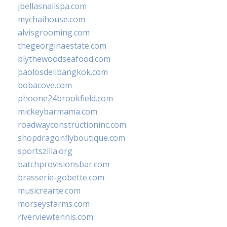
jbellasnailspa.com
mychaihouse.com
alvisgrooming.com
thegeorginaestate.com
blythewoodseafood.com
paolosdelibangkok.com
bobacove.com
phoone24brookfield.com
mickeybarmama.com
roadwayconstructioninc.com
shopdragonflyboutique.com
sportszilla.org
batchprovisionsbar.com
brasserie-gobette.com
musicrearte.com
morseysfarms.com
riverviewtennis.com