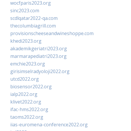
wocfparis2023.org
sinc2023.com
scdlqatar2022-qa.com
thecolumbiagrill.com
provisionscheeseandwineshoppe.com
khedi2023.org
akademikgeriatri2023.org
marmarapediatri2023.org
emchie2023.org
girisimselradyoloji2022.org
utcd2022.org
biosensor2022.org
ialp2022.org
klivet2022.org
ifac-hms2022.org
taoms2022.org
iias-euromena-conference2022.org