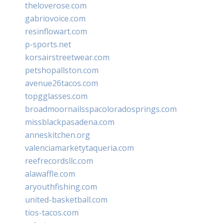
theloverose.com
gabriovoice.com
resinflowart.com
p-sports.net
korsairstreetwear.com
petshopallston.com
avenue26tacos.com
topgglasses.com
broadmoornailsspacoloradosprings.com
missblackpasadena.com
anneskitchen.org
valenciamarketytaqueria.com
reefrecordsllc.com
alawaffle.com
aryouthfishing.com
united-basketball.com
tios-tacos.com