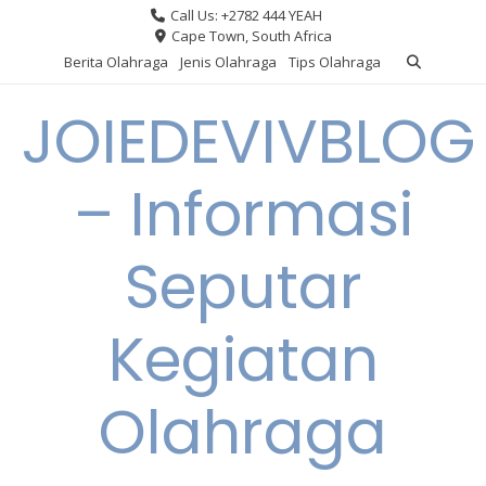
Skip
Call Us: +2782 444 YEAH
to
Cape Town, South Africa
content
Berita Olahraga
Jenis Olahraga
Tips Olahraga
JOIEDEVIVBLOG
– Informasi
Seputar
Kegiatan
Olahraga