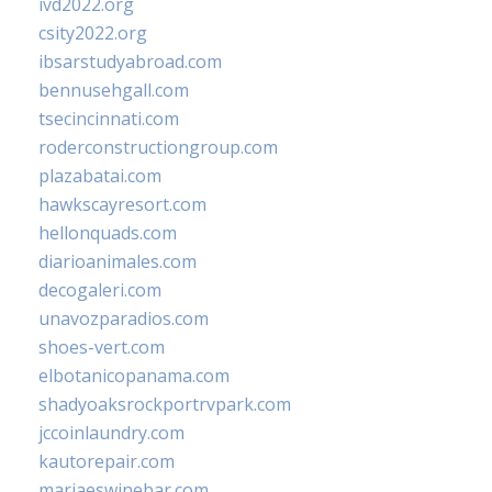
ivd2022.org
csity2022.org
ibsarstudyabroad.com
bennusehgall.com
tsecincinnati.com
roderconstructiongroup.com
plazabatai.com
hawkscayresort.com
hellonquads.com
diarioanimales.com
decogaleri.com
unavozparadios.com
shoes-vert.com
elbotanicopanama.com
shadyoaksrockportrvpark.com
jccoinlaundry.com
kautorepair.com
marjaeswinebar.com