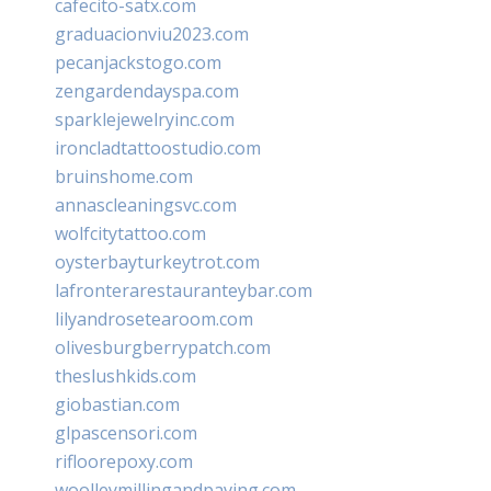
cafecito-satx.com
graduacionviu2023.com
pecanjackstogo.com
zengardendayspa.com
sparklejewelryinc.com
ironcladtattoostudio.com
bruinshome.com
annascleaningsvc.com
wolfcitytattoo.com
oysterbayturkeytrot.com
lafronterarestauranteybar.com
lilyandrosetearoom.com
olivesburgberrypatch.com
theslushkids.com
giobastian.com
glpascensori.com
rifloorepoxy.com
woolleymillingandpaving.com