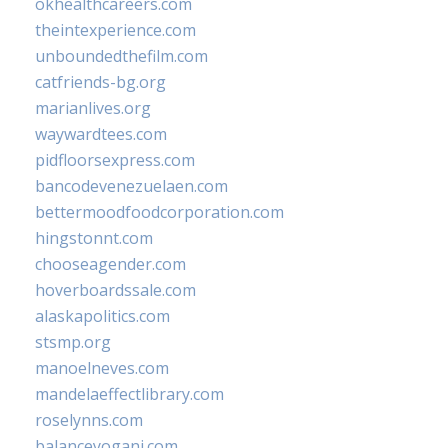
okhealthcareers.com
theintexperience.com
unboundedthefilm.com
catfriends-bg.org
marianlives.org
waywardtees.com
pidfloorsexpress.com
bancodevenezuelaen.com
bettermoodfoodcorporation.com
hingstonnt.com
chooseagender.com
hoverboardssale.com
alaskapolitics.com
stsmp.org
manoelneves.com
mandelaeffectlibrary.com
roselynns.com
balanceyoganj.com