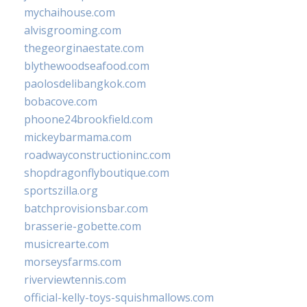
mychaihouse.com
alvisgrooming.com
thegeorginaestate.com
blythewoodseafood.com
paolosdelibangkok.com
bobacove.com
phoone24brookfield.com
mickeybarmama.com
roadwayconstructioninc.com
shopdragonflyboutique.com
sportszilla.org
batchprovisionsbar.com
brasserie-gobette.com
musicrearte.com
morseysfarms.com
riverviewtennis.com
official-kelly-toys-squishmallows.com