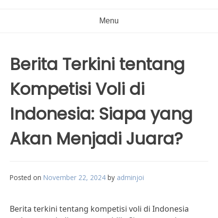
Menu
Berita Terkini tentang
Kompetisi Voli di
Indonesia: Siapa yang
Akan Menjadi Juara?
Posted on
November 22, 2024
by
adminjoi
Berita terkini tentang kompetisi voli di Indonesia