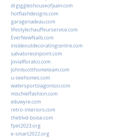
drgiggleshouseofpain.com
hotflashdesigns.com
garagenadeau.com
lifestylechauffeurservice.com
EverNewNails.com
insideoutdecoratingcentre.com
salvatoresinpoint.com
jovialfloralco.com
johnlscotthometeam.com
u-seehomes.com
watersportslagonissi.com
mischieffashion.com
eduwyre.com
retro-interiors.com
theblvd-boise.com
fpet2023.org
e-smart2022.org