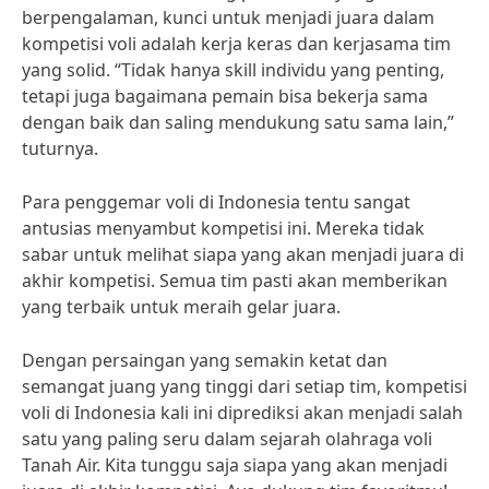
berpengalaman, kunci untuk menjadi juara dalam
kompetisi voli adalah kerja keras dan kerjasama tim
yang solid. “Tidak hanya skill individu yang penting,
tetapi juga bagaimana pemain bisa bekerja sama
dengan baik dan saling mendukung satu sama lain,”
tuturnya.
Para penggemar voli di Indonesia tentu sangat
antusias menyambut kompetisi ini. Mereka tidak
sabar untuk melihat siapa yang akan menjadi juara di
akhir kompetisi. Semua tim pasti akan memberikan
yang terbaik untuk meraih gelar juara.
Dengan persaingan yang semakin ketat dan
semangat juang yang tinggi dari setiap tim, kompetisi
voli di Indonesia kali ini diprediksi akan menjadi salah
satu yang paling seru dalam sejarah olahraga voli
Tanah Air. Kita tunggu saja siapa yang akan menjadi