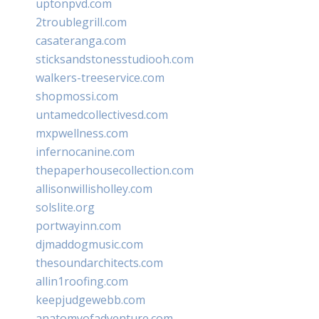
uptonpvd.com
2troublegrill.com
casateranga.com
sticksandstonesstudiooh.com
walkers-treeservice.com
shopmossi.com
untamedcollectivesd.com
mxpwellness.com
infernocanine.com
thepaperhousecollection.com
allisonwillisholley.com
solslite.org
portwayinn.com
djmaddogmusic.com
thesoundarchitects.com
allin1roofing.com
keepjudgewebb.com
anatomyofadventure.com