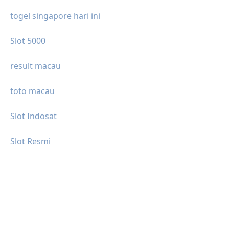
togel singapore hari ini
Slot 5000
result macau
toto macau
Slot Indosat
Slot Resmi