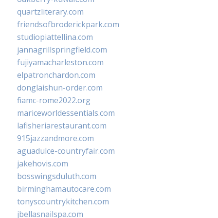
quartzliterary.com
friendsofbroderickpark.com
studiopiattellina.com
jannagrillspringfield.com
fujiyamacharleston.com
elpatronchardon.com
donglaishun-order.com
fiamc-rome2022.org
mariceworldessentials.com
lafisheriarestaurant.com
915jazzandmore.com
aguadulce-countryfair.com
jakehovis.com
bosswingsduluth.com
birminghamautocare.com
tonyscountrykitchen.com
jbellasnailspa.com