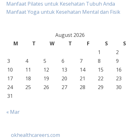
Manfaat Pilates untuk Kesehatan Tubuh Anda
Manfaat Yoga untuk Kesehatan Mental dan Fisik
August 2026
M
T
W
T
F
S
S
1
2
3
4
5
6
7
8
9
10
11
12
13
14
15
16
17
18
19
20
21
22
23
24
25
26
27
28
29
30
31
« Mar
okhealthcareers.com