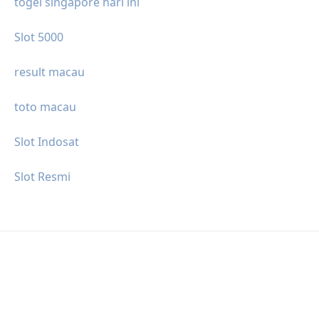
togel singapore hari ini
Slot 5000
result macau
toto macau
Slot Indosat
Slot Resmi