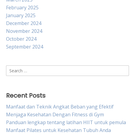
February 2025
January 2025
December 2024
November 2024
October 2024
September 2024
Search
for:
Recent Posts
Manfaat dan Teknik Angkat Beban yang Efektif
Menjaga Kesehatan Dengan Fitness di Gym
Panduan lengkap tentang latihan HIIT untuk pemula
Manfaat Pilates untuk Kesehatan Tubuh Anda