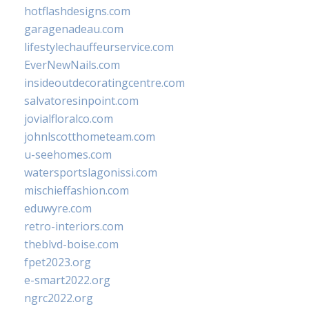
hotflashdesigns.com
garagenadeau.com
lifestylechauffeurservice.com
EverNewNails.com
insideoutdecoratingcentre.com
salvatoresinpoint.com
jovialfloralco.com
johnlscotthometeam.com
u-seehomes.com
watersportslagonissi.com
mischieffashion.com
eduwyre.com
retro-interiors.com
theblvd-boise.com
fpet2023.org
e-smart2022.org
ngrc2022.org