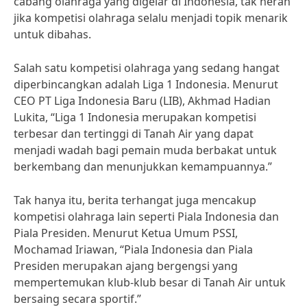
cabang olahraga yang digelar di Indonesia, tak heran
jika kompetisi olahraga selalu menjadi topik menarik
untuk dibahas.
Salah satu kompetisi olahraga yang sedang hangat
diperbincangkan adalah Liga 1 Indonesia. Menurut
CEO PT Liga Indonesia Baru (LIB), Akhmad Hadian
Lukita, “Liga 1 Indonesia merupakan kompetisi
terbesar dan tertinggi di Tanah Air yang dapat
menjadi wadah bagi pemain muda berbakat untuk
berkembang dan menunjukkan kemampuannya.”
Tak hanya itu, berita terhangat juga mencakup
kompetisi olahraga lain seperti Piala Indonesia dan
Piala Presiden. Menurut Ketua Umum PSSI,
Mochamad Iriawan, “Piala Indonesia dan Piala
Presiden merupakan ajang bergengsi yang
mempertemukan klub-klub besar di Tanah Air untuk
bersaing secara sportif.”