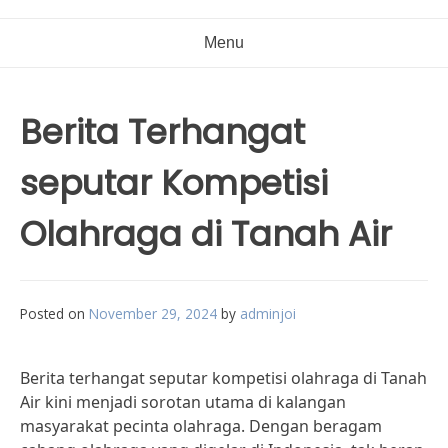
Menu
Berita Terhangat
seputar Kompetisi
Olahraga di Tanah Air
Posted on
November 29, 2024
by
adminjoi
Berita terhangat seputar kompetisi olahraga di Tanah
Air kini menjadi sorotan utama di kalangan
masyarakat pecinta olahraga. Dengan beragam