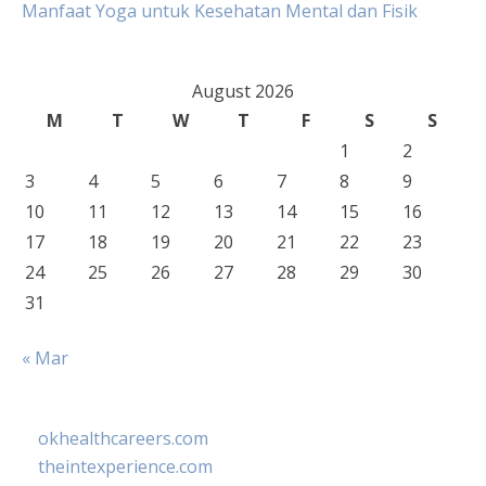
Manfaat Yoga untuk Kesehatan Mental dan Fisik
August 2026
M
T
W
T
F
S
S
1
2
3
4
5
6
7
8
9
10
11
12
13
14
15
16
17
18
19
20
21
22
23
24
25
26
27
28
29
30
31
« Mar
okhealthcareers.com
theintexperience.com