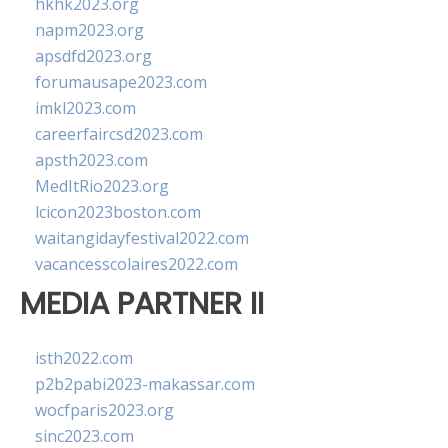
hkhk2023.org
napm2023.org
apsdfd2023.org
forumausape2023.com
imkl2023.com
careerfaircsd2023.com
apsth2023.com
MedItRio2023.org
lcicon2023boston.com
waitangidayfestival2022.com
vacancesscolaires2022.com
MEDIA PARTNER II
isth2022.com
p2b2pabi2023-makassar.com
wocfparis2023.org
sinc2023.com