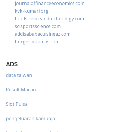
journaloffinanceeconomics.com
kvk-kumari.org
foodscienceandtechnology.com
scisportsscience.com
addisababacuisineaz.com
burgerimcamas.com
ADS
data taiwan
Result Macau
Slot Pulsa
pengeluaran kamboja