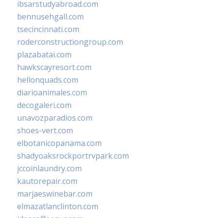
ibsarstudyabroad.com
bennusehgall.com
tsecincinnati.com
roderconstructiongroup.com
plazabatai.com
hawkscayresort.com
hellonquads.com
diarioanimales.com
decogaleri.com
unavozparadios.com
shoes-vert.com
elbotanicopanama.com
shadyoaksrockportrvpark.com
jccoinlaundry.com
kautorepair.com
marjaeswinebar.com
elmazatlanclinton.com