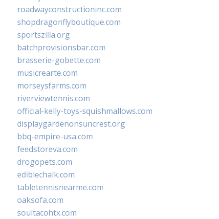
roadwayconstructioninc.com
shopdragonflyboutique.com
sportszilla.org
batchprovisionsbar.com
brasserie-gobette.com
musicrearte.com
morseysfarms.com
riverviewtennis.com
official-kelly-toys-squishmallows.com
displaygardenonsuncrest.org
bbq-empire-usa.com
feedstoreva.com
drogopets.com
ediblechalk.com
tabletennisnearme.com
oaksofa.com
soultacohtx.com