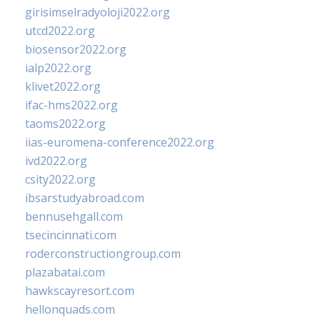
girisimselradyoloji2022.org
utcd2022.org
biosensor2022.org
ialp2022.org
klivet2022.org
ifac-hms2022.org
taoms2022.org
iias-euromena-conference2022.org
ivd2022.org
csity2022.org
ibsarstudyabroad.com
bennusehgall.com
tsecincinnati.com
roderconstructiongroup.com
plazabatai.com
hawkscayresort.com
hellonquads.com