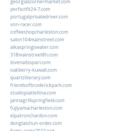
georgiascornermarket.com
perfectfit24-7.com
portugalprivatedriver.com
von-racer.com
coffeeshopcharleston.com
salon104mainstreet.com
alkaspringswater.com
318mainstreet8h.com
lovenailsspari.com
oakberry-kuwait.com
quartzliterary.com
friendsofbroderickpark.com
studiopiattellina.com
jannagrillspringfield.com
fujiyamacharleston.com
elpatronchardon.com
donglaishun-order.com
fiamc-rome2022.org