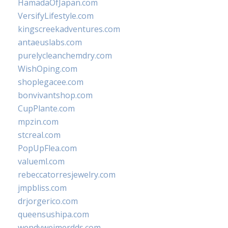
HamadaOfJapan.com
VersifyLifestyle.com
kingscreekadventures.com
antaeuslabs.com
purelycleanchemdry.com
WishOping.com
shoplegacee.com
bonvivantshop.com
CupPlante.com
mpzin.com
stcreal.com
PopUpFlea.com
valueml.com
rebeccatorresjewelry.com
jmpbliss.com
drjorgerico.com
queensushipa.com
wendyweimerdds.com