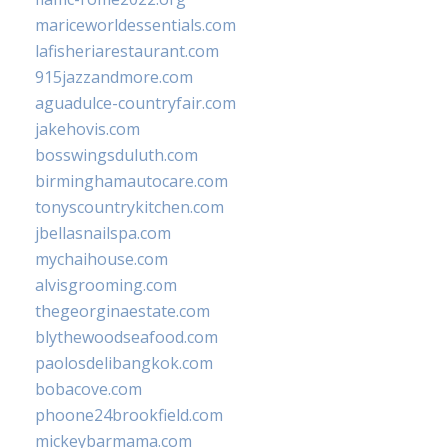
mariceworldessentials.com
lafisheriarestaurant.com
915jazzandmore.com
aguadulce-countryfair.com
jakehovis.com
bosswingsduluth.com
birminghamautocare.com
tonyscountrykitchen.com
jbellasnailspa.com
mychaihouse.com
alvisgrooming.com
thegeorginaestate.com
blythewoodseafood.com
paolosdelibangkok.com
bobacove.com
phoone24brookfield.com
mickeybarmama.com