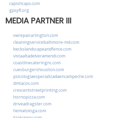
capishcaps.com
gpsyfl.org
MEDIA PARTNER III
vwrepairarlington.com
cleaningservicebaltimore-md.com
beckslandscapeandfence.com
vistaaltadelveramendi.com
coastlinecateringnc.com
cuesburgershouston.com
psicologiaespecializadaencampeche.com
dmtacos.com
crescentstreetprinting.com
hornopizza.com
driveadragster.com
hematologa.com
lizaivanov.com