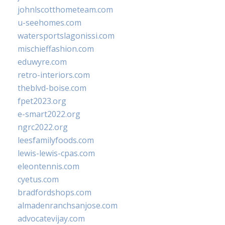
johnlscotthometeam.com
u-seehomes.com
watersportslagonissi.com
mischieffashion.com
eduwyre.com
retro-interiors.com
theblvd-boise.com
fpet2023.org
e-smart2022.org
ngrc2022.org
leesfamilyfoods.com
lewis-lewis-cpas.com
eleontennis.com
cyetus.com
bradfordshops.com
almadenranchsanjose.com
advocatevijay.com