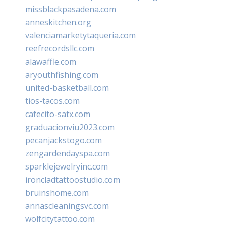
missblackpasadena.com
anneskitchen.org
valenciamarketytaqueria.com
reefrecordsllc.com
alawaffle.com
aryouthfishing.com
united-basketball.com
tios-tacos.com
cafecito-satx.com
graduacionviu2023.com
pecanjackstogo.com
zengardendayspa.com
sparklejewelryinc.com
ironcladtattoostudio.com
bruinshome.com
annascleaningsvc.com
wolfcitytattoo.com