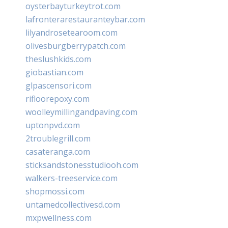
oysterbayturkeytrot.com
lafronterarestauranteybar.com
lilyandrosetearoom.com
olivesburgberrypatch.com
theslushkids.com
giobastian.com
glpascensori.com
rifloorepoxy.com
woolleymillingandpaving.com
uptonpvd.com
2troublegrill.com
casateranga.com
sticksandstonesstudiooh.com
walkers-treeservice.com
shopmossi.com
untamedcollectivesd.com
mxpwellness.com