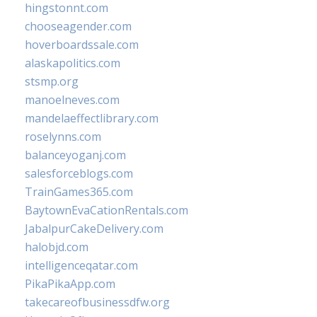
hingstonnt.com
chooseagender.com
hoverboardssale.com
alaskapolitics.com
stsmp.org
manoelneves.com
mandelaeffectlibrary.com
roselynns.com
balanceyoganj.com
salesforceblogs.com
TrainGames365.com
BaytownEvaCationRentals.com
JabalpurCakeDelivery.com
halobjd.com
intelligenceqatar.com
PikaPikaApp.com
takecareofbusinessdfw.org