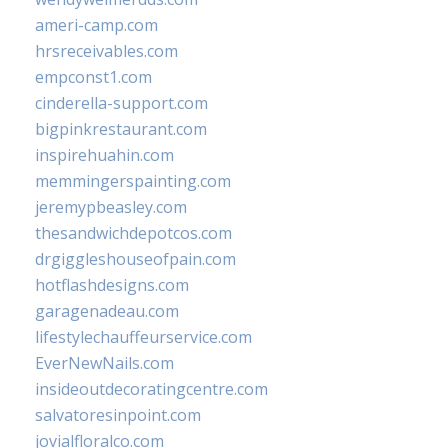
ameri-camp.com
hrsreceivables.com
empconst1.com
cinderella-support.com
bigpinkrestaurant.com
inspirehuahin.com
memmingerspainting.com
jeremypbeasley.com
thesandwichdepotcos.com
drgiggleshouseofpain.com
hotflashdesigns.com
garagenadeau.com
lifestylechauffeurservice.com
EverNewNails.com
insideoutdecoratingcentre.com
salvatoresinpoint.com
jovialfloralco.com