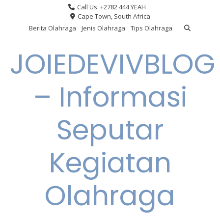
Skip
Call Us: +2782 444 YEAH
to
Cape Town, South Africa
content
Berita Olahraga
Jenis Olahraga
Tips Olahraga
JOIEDEVIVBLOG
– Informasi
Seputar
Kegiatan
Olahraga