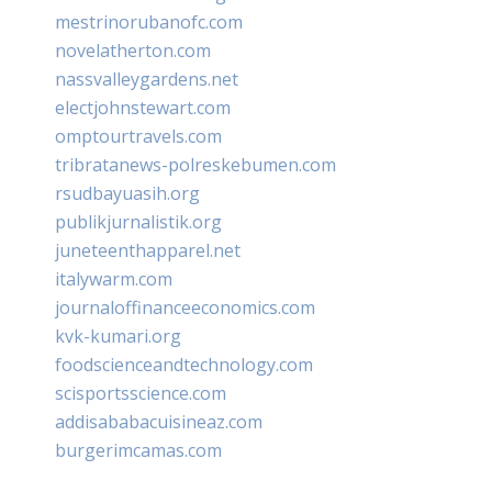
mestrinorubanofc.com
novelatherton.com
nassvalleygardens.net
electjohnstewart.com
omptourtravels.com
tribratanews-polreskebumen.com
rsudbayuasih.org
publikjurnalistik.org
juneteenthapparel.net
italywarm.com
journaloffinanceeconomics.com
kvk-kumari.org
foodscienceandtechnology.com
scisportsscience.com
addisababacuisineaz.com
burgerimcamas.com