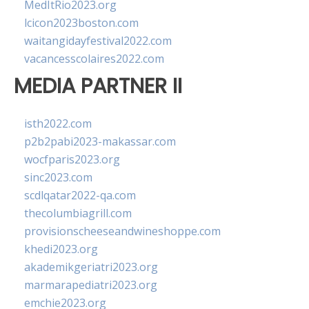
MedItRio2023.org
lcicon2023boston.com
waitangidayfestival2022.com
vacancesscolaires2022.com
MEDIA PARTNER II
isth2022.com
p2b2pabi2023-makassar.com
wocfparis2023.org
sinc2023.com
scdlqatar2022-qa.com
thecolumbiagrill.com
provisionscheeseandwineshoppe.com
khedi2023.org
akademikgeriatri2023.org
marmarapediatri2023.org
emchie2023.org