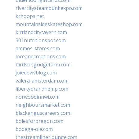
rivercitysteampunkexpo.com
kchoops.net
mountainsideskateshop.com
kirtlandcitytavern.com
301nutritionspot.com
ammos-stores.com
loceanecreations.com
birdsongridgefarm.com
joiedevivblog.com
valera-amsterdam.com
libertybrandhemp.com
norwoodinnwi.com
neighboursmarket.com
blackanguscareers.com
bolesfororegon.com
bodega-ole.com
thestreamlinerlounge.com