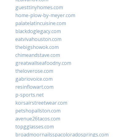
guesttinyhomes.com
home-plow-by-meyer.com
palatelatincuisine.com
blackdoglegacy.com
eatvivahouston.com
thebigshowok.com
chimeandstave.com
greatwallseafoodny.com
theloverose.com
gabriovoice.com
resinflowart.com
p-sports.net
korsairstreetwear.com
petshopallston.com
avenue26tacos.com
topgglasses.com
broadmoornailsspacoloradosprings.com