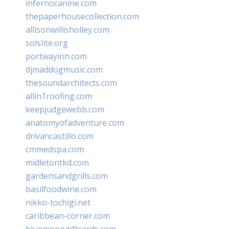
infernocanine.com
thepaperhousecollection.com
allisonwillisholley.com
solslite.org
portwayinn.com
djmaddogmusic.com
thesoundarchitects.com
allin1roofing.com
keepjudgewebb.com
anatomyofadventure.com
drivancastillo.com
cmmedspa.com
midletontkd.com
gardensandgrills.com
basilfoodwine.com
nikko-tochigi.net
caribbean-corner.com
bluemoongiftcards.com