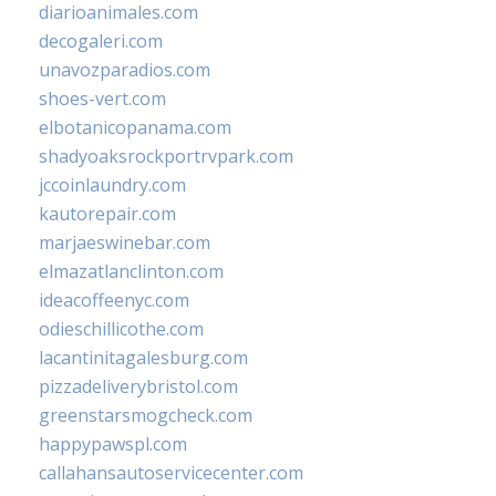
diarioanimales.com
decogaleri.com
unavozparadios.com
shoes-vert.com
elbotanicopanama.com
shadyoaksrockportrvpark.com
jccoinlaundry.com
kautorepair.com
marjaeswinebar.com
elmazatlanclinton.com
ideacoffeenyc.com
odieschillicothe.com
lacantinitagalesburg.com
pizzadeliverybristol.com
greenstarsmogcheck.com
happypawspl.com
callahansautoservicecenter.com