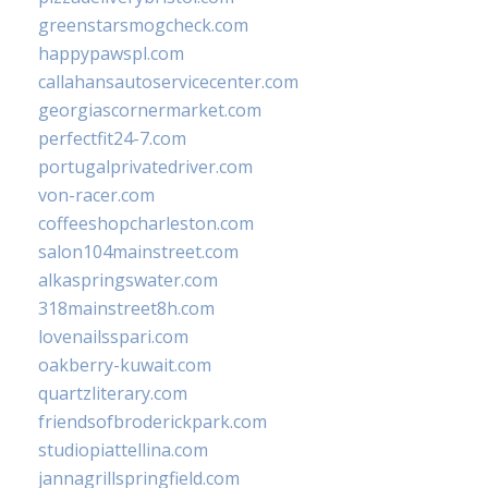
greenstarsmogcheck.com
happypawspl.com
callahansautoservicecenter.com
georgiascornermarket.com
perfectfit24-7.com
portugalprivatedriver.com
von-racer.com
coffeeshopcharleston.com
salon104mainstreet.com
alkaspringswater.com
318mainstreet8h.com
lovenailsspari.com
oakberry-kuwait.com
quartzliterary.com
friendsofbroderickpark.com
studiopiattellina.com
jannagrillspringfield.com