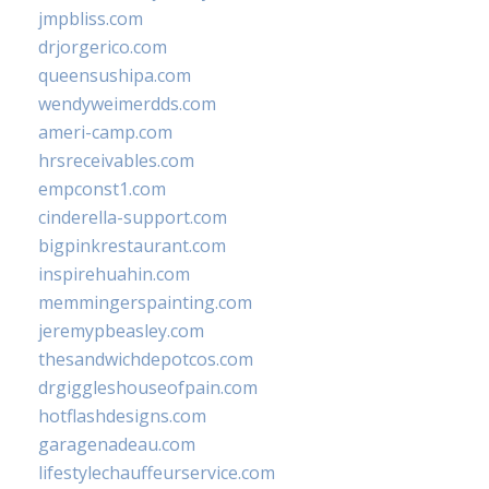
jmpbliss.com
drjorgerico.com
queensushipa.com
wendyweimerdds.com
ameri-camp.com
hrsreceivables.com
empconst1.com
cinderella-support.com
bigpinkrestaurant.com
inspirehuahin.com
memmingerspainting.com
jeremypbeasley.com
thesandwichdepotcos.com
drgiggleshouseofpain.com
hotflashdesigns.com
garagenadeau.com
lifestylechauffeurservice.com