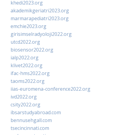
khedi2023.org
akademikgeriatri2023.org
marmarapediatri2023.org
emchie2023.org
girisimselradyoloji2022.org
utcd2022.org
biosensor2022.org
ialp2022.org
klivet2022.org
ifac-hms2022.org
taoms2022.org
iias-euromena-conference2022.org
ivd2022.org
csity2022.org
ibsarstudyabroad.com
bennusehgall.com
tsecincinnati.com