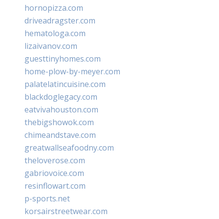
hornopizza.com
driveadragster.com
hematologa.com
lizaivanov.com
guesttinyhomes.com
home-plow-by-meyer.com
palatelatincuisine.com
blackdoglegacy.com
eatvivahouston.com
thebigshowok.com
chimeandstave.com
greatwallseafoodny.com
theloverose.com
gabriovoice.com
resinflowart.com
p-sports.net
korsairstreetwear.com