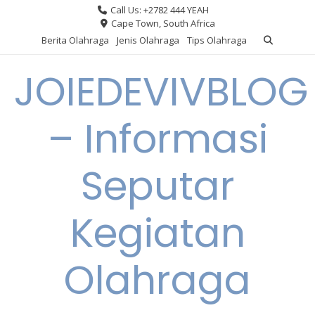
Skip
Call Us: +2782 444 YEAH
to
Cape Town, South Africa
content
Berita Olahraga
Jenis Olahraga
Tips Olahraga
JOIEDEVIVBLOG
– Informasi
Seputar
Kegiatan
Olahraga