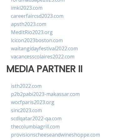
imkl2023.com
careerfaircsd2023.com
apsth2023.com
MedItRio2023.org
lcicon2023boston.com
waitangidayfestival2022.com
vacancesscolaires2022.com
MEDIA PARTNER II
isth2022.com
p2b2pabi2023-makassar.com
wocfparis2023.org
sinc2023.com
scdlqatar2022-qa.com
thecolumbiagrill.com
provisionscheeseandwineshoppe.com