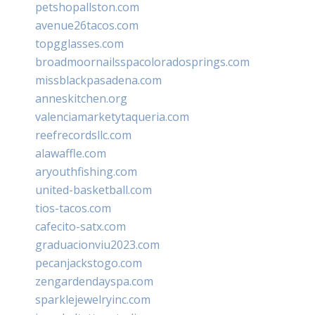
petshopallston.com
avenue26tacos.com
topgglasses.com
broadmoornailsspacoloradosprings.com
missblackpasadena.com
anneskitchen.org
valenciamarketytaqueria.com
reefrecordsllc.com
alawaffle.com
aryouthfishing.com
united-basketball.com
tios-tacos.com
cafecito-satx.com
graduacionviu2023.com
pecanjackstogo.com
zengardendayspa.com
sparklejewelryinc.com