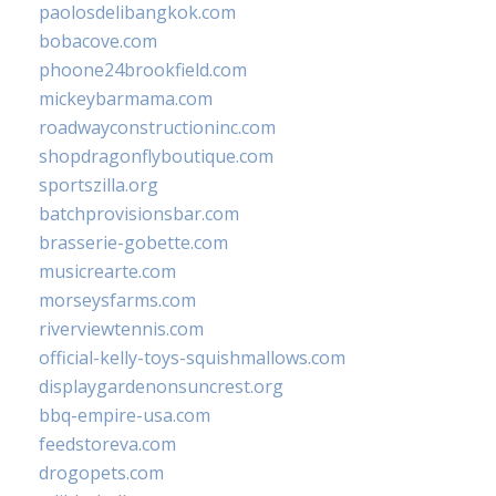
paolosdelibangkok.com
bobacove.com
phoone24brookfield.com
mickeybarmama.com
roadwayconstructioninc.com
shopdragonflyboutique.com
sportszilla.org
batchprovisionsbar.com
brasserie-gobette.com
musicrearte.com
morseysfarms.com
riverviewtennis.com
official-kelly-toys-squishmallows.com
displaygardenonsuncrest.org
bbq-empire-usa.com
feedstoreva.com
drogopets.com