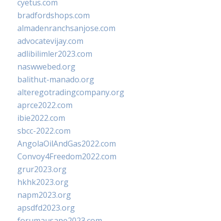
cyetus.com
bradfordshops.com
almadenranchsanjose.com
advocatevijay.com
adlibilimler2023.com
naswwebed.org
balithut-manado.org
alteregotradingcompany.org
aprce2022.com
ibie2022.com
sbcc-2022.com
AngolaOilAndGas2022.com
Convoy4Freedom2022.com
grur2023.org
hkhk2023.org
napm2023.org
apsdfd2023.org
forumausape2023.com