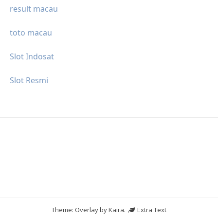
result macau
toto macau
Slot Indosat
Slot Resmi
Theme: Overlay by
Kaira
.
Extra Text