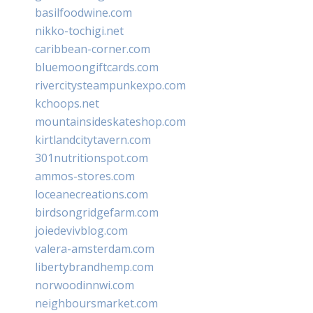
basilfoodwine.com
nikko-tochigi.net
caribbean-corner.com
bluemoongiftcards.com
rivercitysteampunkexpo.com
kchoops.net
mountainsideskateshop.com
kirtlandcitytavern.com
301nutritionspot.com
ammos-stores.com
loceanecreations.com
birdsongridgefarm.com
joiedevivblog.com
valera-amsterdam.com
libertybrandhemp.com
norwoodinnwi.com
neighboursmarket.com