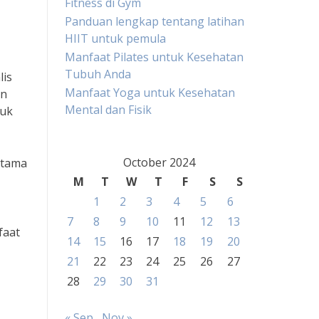
Fitness di Gym
Panduan lengkap tentang latihan
HIIT untuk pemula
Manfaat Pilates untuk Kesehatan
Tubuh Anda
lis
Manfaat Yoga untuk Kesehatan
an
Mental dan Fisik
ruk
October 2024
utama
M
T
W
T
F
S
S
1
2
3
4
5
6
7
8
9
10
11
12
13
faat
14
15
16
17
18
19
20
21
22
23
24
25
26
27
28
29
30
31
« Sep
Nov »