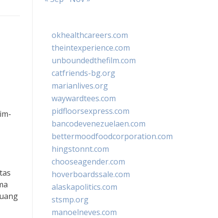
okhealthcareers.com
theintexperience.com
unboundedthefilm.com
catfriends-bg.org
marianlives.org
waywardtees.com
pidfloorsexpress.com
im-
bancodevenezuelaen.com
bettermoodfoodcorporation.com
hingstonnt.com
chooseagender.com
tas
hoverboardssale.com
ama
alaskapolitics.com
juang
stsmp.org
manoelneves.com