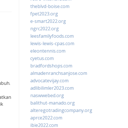
theblvd-boise.com
fpet2023.org
e-smart2022.org
n
ngrc2022.org
leesfamilyfoods.com
lewis-lewis-cpas.com
eleontennis.com
cyetus.com
bradfordshops.com
almadenranchsanjose.com
advocatevijay.com
ubuh.
adlibilimler2023.com
naswwebed.org
atkan
balithut-manado.org
ik
alteregotradingcompany.org
aprce2022.com
ibie2022.com