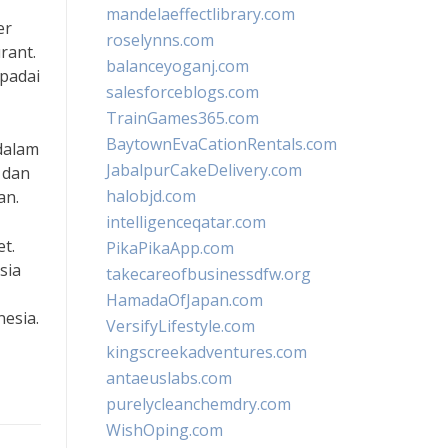
mandelaeffectlibrary.com
er
roselynns.com
rant.
balanceyoganj.com
spadai
salesforceblogs.com
TrainGames365.com
BaytownEvaCationRentals.com
dalam
JabalpurCakeDelivery.com
 dan
halobjd.com
an.
intelligenceqatar.com
t.
PikaPikaApp.com
sia
takecareofbusinessdfw.org
HamadaOfJapan.com
esia.
VersifyLifestyle.com
kingscreekadventures.com
antaeuslabs.com
purelycleanchemdry.com
WishOping.com