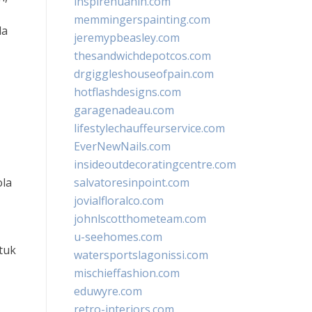
inspirehuahin.com
memmingerspainting.com
la
jeremypbeasley.com
thesandwichdepotcos.com
drgiggleshouseofpain.com
hotflashdesigns.com
garagenadeau.com
lifestylechauffeurservice.com
EverNewNails.com
insideoutdecoratingcentre.com
ola
salvatoresinpoint.com
jovialfloralco.com
johnlscotthometeam.com
u-seehomes.com
tuk
watersportslagonissi.com
mischieffashion.com
eduwyre.com
retro-interiors.com