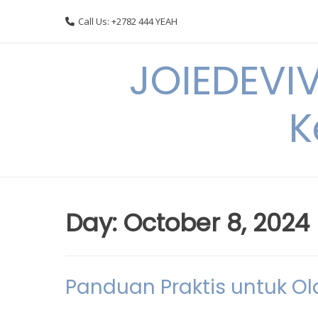
Skip
Call Us: +2782 444 YEAH
to
content
JOIEDEVI
K
Day:
October 8, 2024
Panduan Praktis untuk Ol