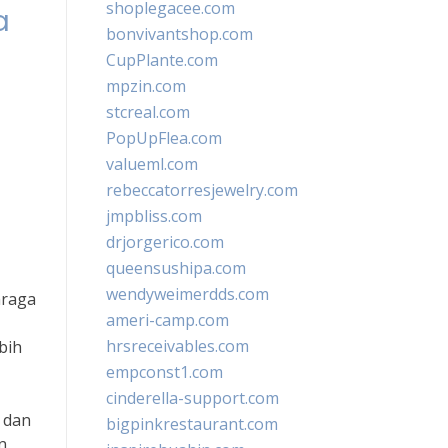
shoplegacee.com
a
bonvivantshop.com
CupPlante.com
mpzin.com
stcreal.com
PopUpFlea.com
valueml.com
rebeccatorresjewelry.com
jmpbliss.com
drjorgerico.com
queensushipa.com
wendyweimerdds.com
hraga
ameri-camp.com
hrsreceivables.com
bih
empconst1.com
cinderella-support.com
r dan
bigpinkrestaurant.com
n,